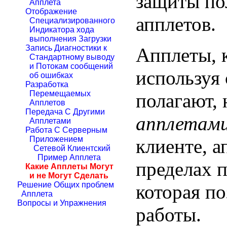
защиты по
Апплета
Отображение
апплетов.
Специализированного
Индикатора хода
выполнения Загрузки
Запись Диагностики к
Апплеты, 
Стандартному выводу
и Потокам сообщений
используя 
об ошибках
Разработка
Перемещаемых
полагают,
Апплетов
Передача С Другими
апплетами
Апплетами
Работа С Серверным
Приложением
клиенте, а
Сетевой Клиентский
Пример Апплета
пределах 
Какие Апплеты Могут
и не Могут Сделать
Решение Общих проблем
которая по
Апплета
Вопросы и Упражнения
работы.