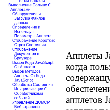
Тегом Апплета
Выполнение Больше С
Апплетами
Обнаружение и
Загрузка Файлов
данных
Определение и
Используя
Параметры Апплета
Отображение Коротких
Строк Состояния
Отображение
Апплеты Ja
Документов в
Браузере
Вызов Кода JavaScript
когда поль
От Апплета
Вызов Методов
содержащу
Апплета От Кода
JavaScript
Обработка Состояния
обеспечен
Инициализации С
Обработчиками
апплетов J
событий
Управление ДОМОМ
Веб-страницы