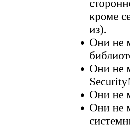
сторонн
кроме с
из).
Они не 
библиот
Они не 
Security
Они не м
Они не 
системн