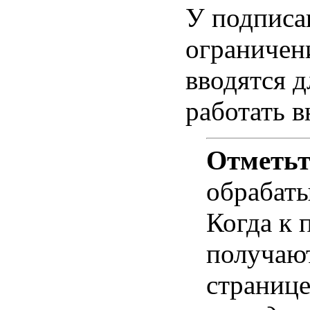
У подписа
ограничен
вводятся д
работать в
Отметьт
обрабаты
Когда к 
получают
страниц