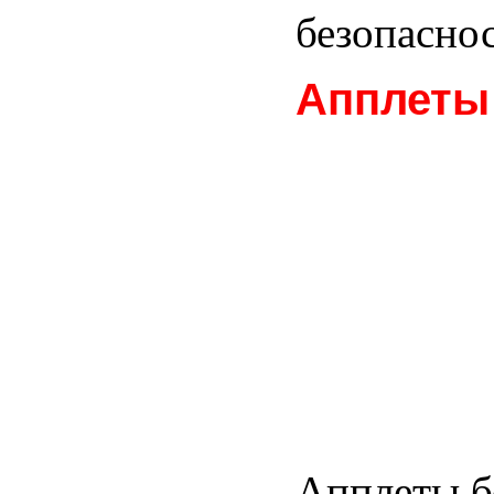
безопасно
Апплеты 
Апплеты б