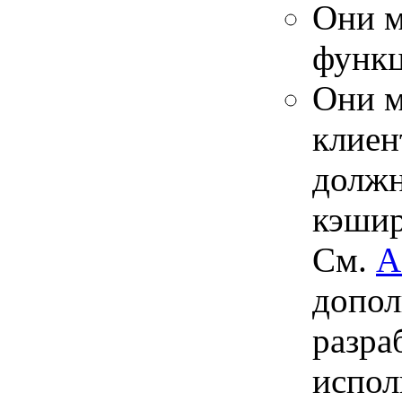
Они м
функц
Они м
клиен
должн
кэшир
См.
A
допол
разра
испол