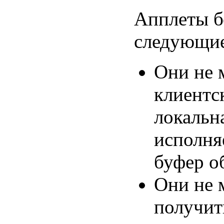
Апплеты б
следующие
Они не 
клиентс
локальн
исполня
буфер о
Они не 
получит