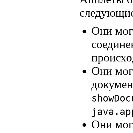
следующие
Они мог
соединен
происхо
Они мог
докумен
showDoc
java.ap
Они мог