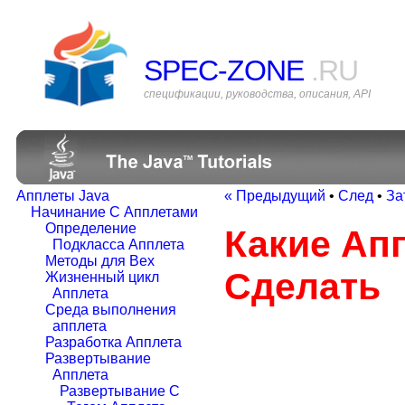
SPEC-ZONE
.RU
спецификации, руководства, описания, API
Апплеты Java
« Предыдущий
•
След
•
За
Начинание С Апплетами
Определение
Какие Ап
Подкласса Апплета
Методы для Вех
Сделать
Жизненный цикл
Апплета
Среда выполнения
апплета
Разработка Апплета
Развертывание
Апплета
Развертывание С