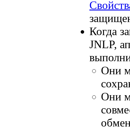
Свойств
защищен
Когда з
JNLP, а
выполни
Они м
сохра
Они м
совме
обмен