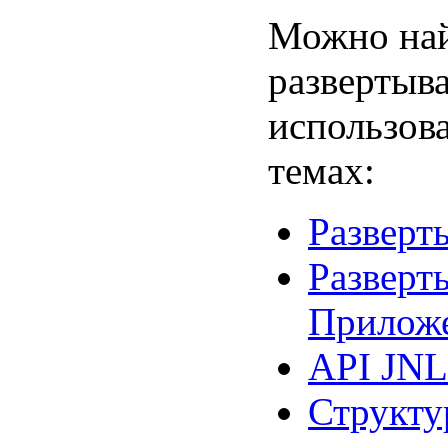
Можно най
развертыв
использов
темах:
Разверт
Разверт
Прилож
API JN
Структу