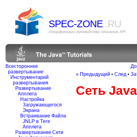
SPEC-ZONE
.RU
спецификации, руководства, описания, API
Всестороннее
До
развертывание
« Предыдущий
•
След
•
За
Инструментарий
развертывания
Сеть Java
Развертывание
Апплета
Настройка
Загружающегося
Экрана
Встраивание Файла
JNLP в Теге
Апплета
Развертывание Сети