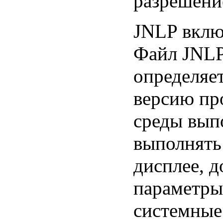
разрешени
JNLP вклю
Файл JNLP
определяе
версию пр
среды выпо
выполнять
дисплее, 
параметры
системные 