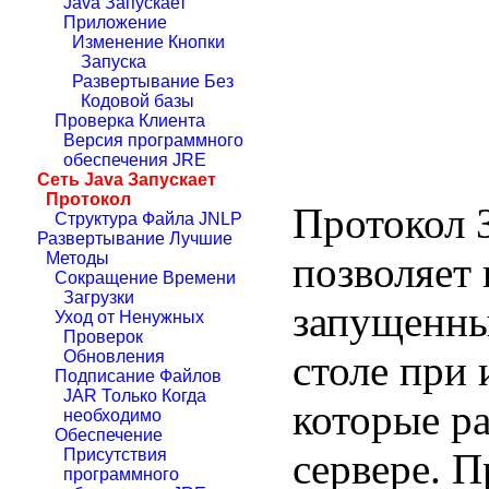
Java Запускает
Приложение
Изменение Кнопки
Запуска
Развертывание Без
Кодовой базы
Проверка Клиента
Версия программного
обеспечения JRE
Сеть Java Запускает
Протокол
Протокол З
Структура Файла JNLP
Развертывание Лучшие
позволяет
Методы
Сокращение Времени
Загрузки
запущенны
Уход от Ненужных
Проверок
столе при 
Обновления
Подписание Файлов
JAR Только Когда
которые р
необходимо
Обеспечение
сервере. 
Присутствия
программного