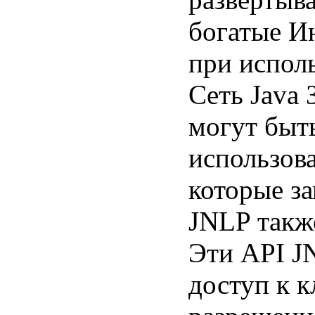
богатые И
при испол
Сеть Java
могут быт
использова
которые з
JNLP также
Эти API J
доступ к к