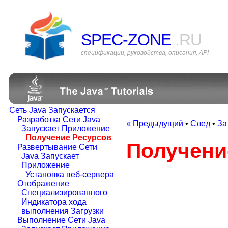
SPEC-ZONE
.RU
спецификации, руководства, описания, API
Сеть Java Запускается
Разработка Сети Java
« Предыдущий
•
След
•
За
Запускает Приложение
Получение Ресурсов
Получени
Развертывание Сети
Java Запускает
Приложение
Установка веб-сервера
Отображение
Специализированного
Индикатора хода
выполнения Загрузки
Выполнение Сети Java