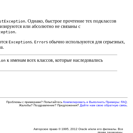
. Однако, быстрое прочтение тех подклассов
stException
изируются или абсолютно не связаны с
.
ception
ются
s.
s обычно используются для серьезных,
Exception
Error
а.
к именам всех классов, которые наследовались
ion
Проблемы с примерами? Попытайтесь
Компилировать и Выполнить Примеры: FAQ
.
Жалобы? Поздравление? Предложения?
Дайте нам свою обратную связь
.
Авторское право © 1995, 2012 Oracle и/или его филиалы. Все
права защищены.