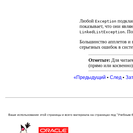
Любой
подклас
Exception
показывает, что они явл
. П
LinkedListException
Большинство апплетов и 
серьезных ошибок в систе
Отметьте:
Для читаем
(прямо или косвенно)
«Предыдущий
•
След
•
За
Ваше использование этой
страницы и всего материала на страницах под "Учебным 