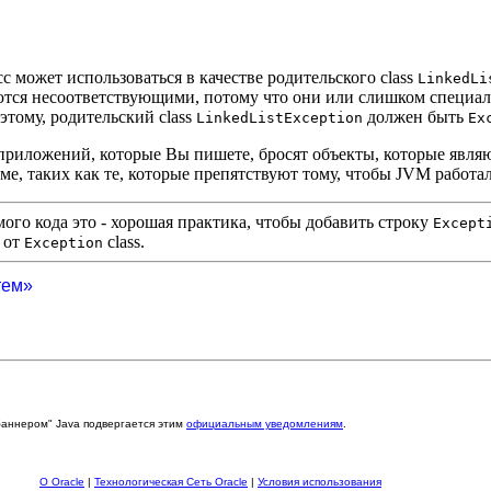
с может использоваться в качестве родительского class
LinkedLi
яются несоответствующими, потому что они или слишком специал
оэтому, родительский class
должен быть
LinkedListException
Ex
приложений, которые Вы пишете, бросят объекты, которые явля
ме, таких как те, которые препятствуют тому, чтобы JVM работал
ого кода это - хорошая практика, чтобы добавить строку
Except
 от
class.
Exception
тем»
баннером" Java подвергается этим
официальным уведомлениям
.
О Oracle
|
Технологическая Сеть Oracle
|
Условия использования