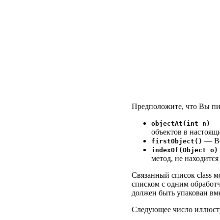
Предположите, что Вы пиш
— 
objectAt(int n)
объектов в настоящ
— Во
firstObject()
indexOf(Object o)
метод, не находится
Связанный список class 
списком с одним обработч
должен быть упакован вм
Следующее число
иллюстр