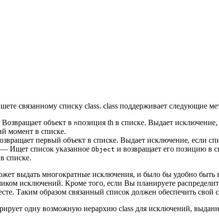
ете связанному списку class. class поддерживает следующие ме
Возвращает объект в
позиция th в списке. Выдает исключение,
n
ий момент в списке.
звращает первый объект в списке. Выдает исключение, если спи
— Ищет список указанное
и возвращает его позицию в с
Object
 в списке.
может выдать многократные исключения, и было бы удобно быть
иком исключений. Кроме того, если Вы планируете распределить
есте. Таким образом связанный список должен обеспечить свой 
ирует одну возможную иерархию class для исключений, выдан