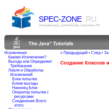
SPEC-ZONE
.RU
спецификации, руководства, описания, API
Исключения
« Предыдущий
•
След
•
За
Каково Исключение?
Выгода или Определяет
Создание Классов 
Требование
Ловля и Обработка
Исключений
Блок попытки
Блоки выгоды
Наконец Блок
Оператор попытки с
ресурсами
Соединение Всего
этого