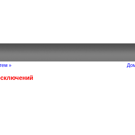
тем »
Дом
исключений