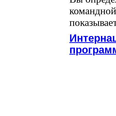
командной 
показывае
Интерна
програм