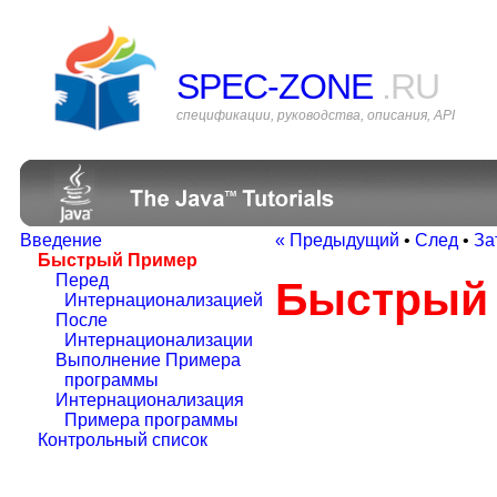
SPEC-ZONE
.RU
спецификации, руководства, описания, API
Введение
« Предыдущий
•
След
•
За
Быстрый Пример
Перед
Быстрый
Интернационализацией
После
Интернационализации
Выполнение Примера
программы
Интернационализация
Примера программы
Контрольный список