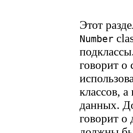
Этот разде
cla
Number
подклассы.
говорит о 
использов
классов, 
данных. До
говорит о 
должны бы