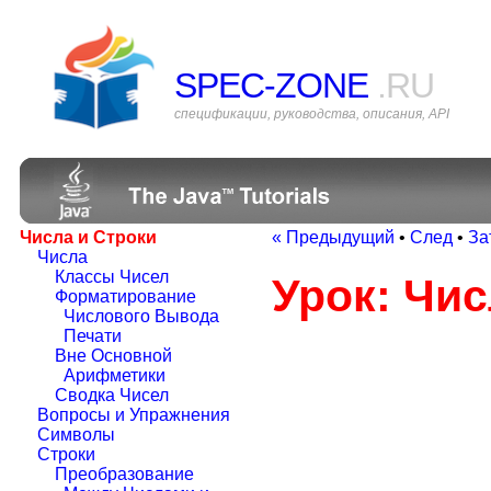
SPEC-ZONE
.RU
спецификации, руководства, описания, API
Числа и Строки
« Предыдущий
•
След
•
За
Числа
Классы Чисел
Урок: Чис
Форматирование
Числового Вывода
Печати
Вне Основной
Арифметики
Сводка Чисел
Вопросы и Упражнения
Символы
Строки
Преобразование