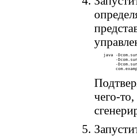
Запусти
определ
предста
управле
java -Dcom.sun
     -Dcom.su
     -Dcom.sun
Подтвер
чего-то
сгенери
Запусти