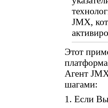
указател
техноло
JMX, кот
активиро
Этот приме
платформа
Агент JMX
шагами:
Если Вы