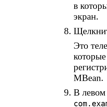
в котор
экран.
Щелкнит
Это тел
которые
регистр
MBean.
В левом
com.exa