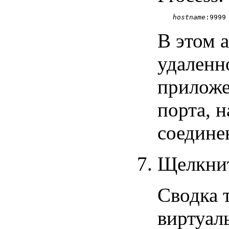
hostname
В этом 
удаленн
приложе
порта, н
соедине
Щелкнит
Сводка 
виртуал