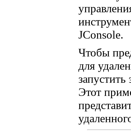
управлени
инструмент
JConsole.
Чтобы пре
для удале
запустить 
Этот приме
представи
удаленног