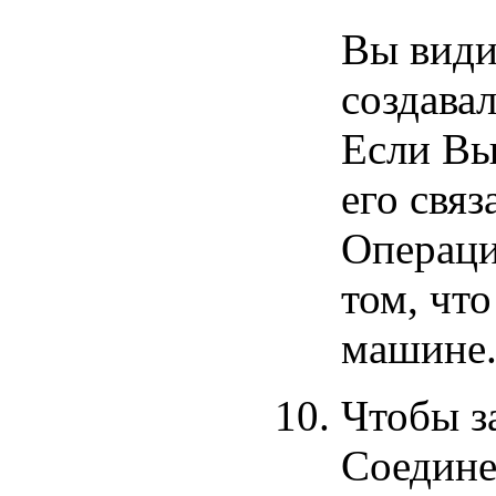
Вы вид
создава
Если Вы
его свя
Операци
том, что
машине
Чтобы з
Соедине