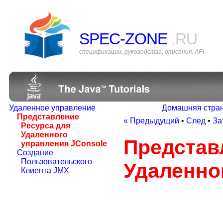
SPEC-ZONE
.RU
спецификации, руководства, описания, API
Удаленное управление
Домашняя стра
Представление
« Предыдущий
•
След
•
За
Ресурса для
Удаленного
Представ
управления JConsole
Создание
Пользовательского
Удаленно
Клиента JMX