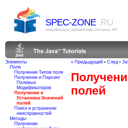
SPEC-ZONE
.RU
спецификации, руководства, описания, API
Элементы
« Предыдущий
•
След
•
За
Поля
Получение Типов поля
Получени
Получение и Парсинг
Полевых
полей
Модификаторов
Получение и
Установка Значений
полей
Поиск и устранение
неисправностей
Методы
Получение