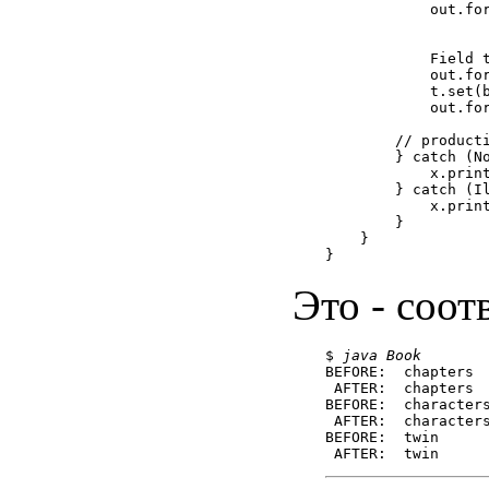
	    out.format(fmt, "after", "characters",

		       Arrays.asList(book.characters));

	    Field t = c.getDeclaredField("twin");

	    out.format(fmt, "before", "twin", book.twin);

	    t.set(book, Tweedle.DUM);

	    out.format(fmt, "after", "twin", t.get(book));

        // producti
	} catch (NoSuchFieldException x) {

	    x.printStackTrace();

	} catch (IllegalAccessException x) {

	    x.printStackTrace();

	}

    }

Это - соо
$ 
java Book
BEFORE:  chapters  
 AFTER:  chapters  
BEFORE:  characters
 AFTER:  characters
BEFORE:  twin      