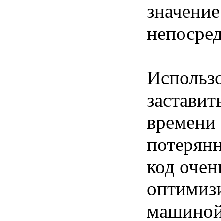
значение
непосред
Использ
застави
времени
потерян
код очен
оптимиз
машиной