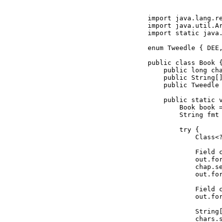
import java.lang.re
import java.util.Ar
import static java.
enum Tweedle { DEE,
public class Book {
    public long cha
    public String[]
    public Tweedle 
    public static v
	Book book = new Book();

	String fmt = "%6S:  %-12s = %s%n";

	try {

	    Class<?> c = book.getClass();

	    Field chap = c.getDeclaredField("chapters");

	    out.format(fmt, "before", "chapters", book.chapters);

  	    chap.setLong(book, 12);

	    out.format(fmt, "after", "chapters", chap.getLong(book));

	    Field chars = c.getDeclaredField("characters");

	    out.format(fmt, "before", "characters",

		       Arrays.asList(book.characters));

	    String[] newChars = { "Queen", "King" };

	    chars.set(book, newChars);
