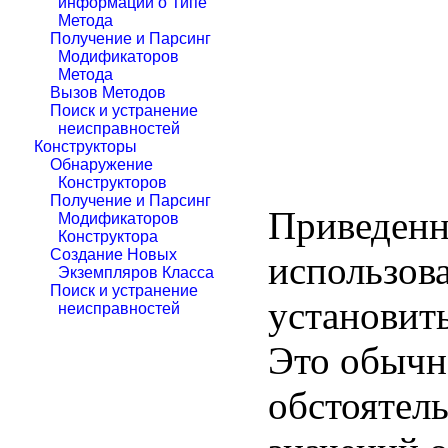
информации о Типе
Метода
Получение и Парсинг
Модификаторов
Метода
Вызов Методов
Поиск и устранение
неисправностей
Конструкторы
Обнаружение
Конструкторов
Получение и Парсинг
Приведенн
Модификаторов
Конструктора
Создание Новых
использов
Экземпляров Класса
Поиск и устранение
установить
неисправностей
Это обычн
обстоятель