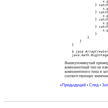
                x.p
            } catch
                x.p
            } catch
                x.p
            } catch
                x.p
            } catch
                x.p
            }

        }

    }

$ 
java ArrayCreato
Вышеупомянутый пример по
компонентный тип не изв
компонентного типа и за
соответствующее значение
«Предыдущий
•
След
•
За