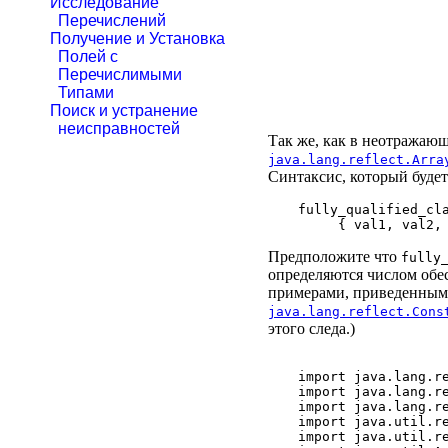
Исследование
Перечислений
Получение и Установка
Полей с
Перечислимыми
Типами
Поиск и устранение
неисправностей
Так же, как в неотражаю
java.lang.reflect.Arra
Синтаксис, который буде
fully_qualified_cla
Предположите что
fully
определяются числом обе
примерами, приведенны
java.lang.reflect.Cons
этого следа.)
import java.lang.re
import java.lang.re
import java.lang.re
import java.util.re
import java.util.re