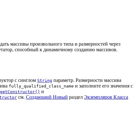
дать массивы произвольного типа и размерностей через
етатор, способный к динамичному созданию массивов.
труктор с синглом
параметр. Размерности массива
String
сива
и заполните его значения с
fully_qualified_class_name
и
getConstructor()
см.
Создающий Новый
раздел
Экземпляров Класса
tructor