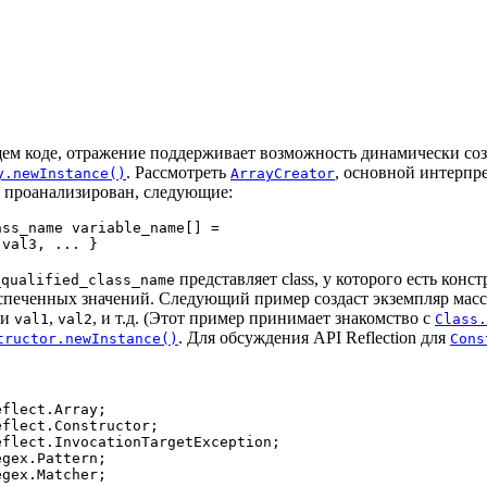
щем коде, отражение поддерживает возможность динамически соз
. Рассмотреть
, основной интерпр
y.newInstance()
ArrayCreator
т проанализирован, следующие:
ss_name variable_name[] = 

представляет class, у которого есть конс
_qualified_class_name
спеченных значений. Следующий пример создаст экземпляр мас
ми
,
, и т.д. (Этот пример принимает знакомство с
val1
val2
Class.
. Для обсуждения API Reflection для
tructor.newInstance()
Cons
flect.Array;

flect.Constructor;

flect.InvocationTargetException;

gex.Pattern;

gex.Matcher;
