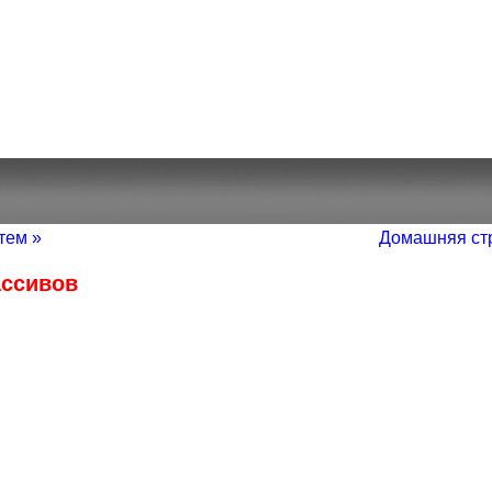
тем »
Домашняя ст
ассивов