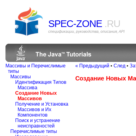
SPEC-ZONE
.RU
спецификации, руководства, описания, API
Массивы и Перечислимые
« Предыдущий
•
След
•
За
типы
Массивы
Создание Новых М
Идентификация Типов
Массива
Создание Новых
Массивов
Получение и Установка
Массивов и Их
Компонентов
Поиск и устранение
неисправностей
Перечислимые типы