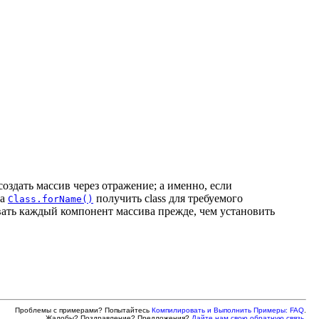
здать массив через отражение; а именно, если
да
получить class для требуемого
Class.forName()
вать каждый компонент массива прежде, чем установить
Проблемы с примерами? Попытайтесь
Компилировать и Выполнить Примеры: FAQ
.
Жалобы? Поздравление? Предложения?
Дайте нам свою обратную связь
.