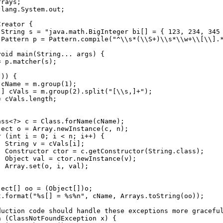
rays;

lang.System.out;

reator {

 String s = "java.math.BigInteger bi[] = { 123, 234, 345 
 Pattern p = Pattern.compile("^\\s*(\\S+)\\s*\\w+\\[\\].*
oid main(String... args) {

 p.matcher(s);

)) {

cName = m.group(1);

] cVals = m.group(2).split("[\\s,]+");

 cVals.length;

ss<?> c = Class.forName(cName);

ect o = Array.newInstance(c, n);

 (int i = 0; i < n; i++) {

 String v = cVals[i];

 Constructor ctor = c.getConstructor(String.class);

 Object val = ctor.newInstance(v);

 Array.set(o, i, val);

ect[] oo = (Object[])o;

.format("%s[] = %s%n", cName, Arrays.toString(oo));

duction code should handle these exceptions more graceful
 (ClassNotFoundException x) {
