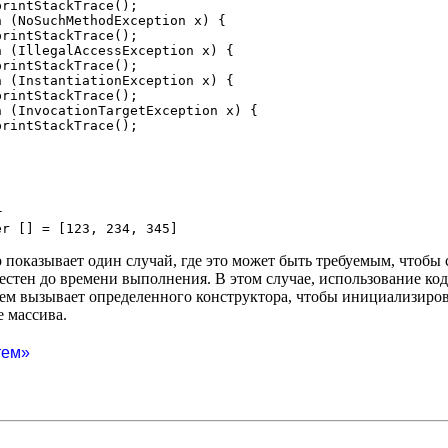
rintStackTrace();

 (NoSuchMethodException x) {

rintStackTrace();

 (IllegalAccessException x) {

rintStackTrace();

 (InstantiationException x) {

rintStackTrace();

 (InvocationTargetException x) {

rintStackTrace();

r
казывает один случай, где это может быть требуемым, чтобы со
естен до времени выполнения. В этом случае, использование ко
тем вызывает определенного конструктора, чтобы инициализиро
 массива.
тем»