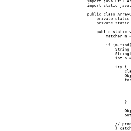
import java.util.Ar
import static java.
public class ArrayC
    private static
    private static
    public static v
        Matcher m =
        if (m.find(
            String 
            String[
            int n =
            try {

                Cla
                Obj
                for
                   
                   
                   
                   
                }

                Obj
                out
            // pro
            } catch