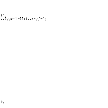
}";

\\{\\s*([^}]+)\\s*\\}");

ly
