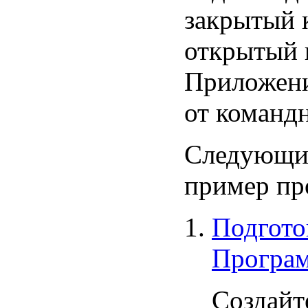
закрытый 
открытый 
Приложени
от команд
Следующи
пример пр
Подгото
Програ
Создайт