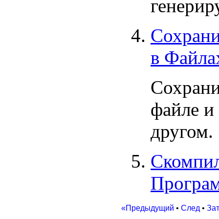
генерир
Сохрани
в Файла
Сохрани
файле и
другом.
Скомпил
Програ
«Предыдущий
•
След
•
За