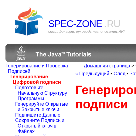
SPEC-ZONE
.RU
спецификации, руководства, описания, API
Генерирование и Проверка
Домашняя страница
>
Подписей
« Предыдущий
•
След
•
За
Генерирование
Цифровой подписи
Генериро
Подготовьте
Начальную Структуру
Программы
подписи
Генерируйте Открытые
и Закрытые ключи
Подпишите Данные
Сохраните Подпись и
Открытый ключ в
Файлах