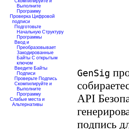
Скомпилируйте и
Выполните
Программу
Проверка Цифровой
подписи
Подготовьте
Начальную Структуру
Программы
Ввод и
Преобразовывает
Закодированные
Байты С открытым
ключом
Введите Байты
про
GenSig
Подписи
Проверьте Подпись
собираетес
Скомпилируйте и
Выполните
Программу
API Безоп
Слабые места и
Альтернативы
генериров
подпись д