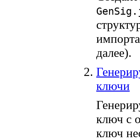
GenSig.
структу
импорта,
далее).
Генерир
ключи
Генерир
ключ с 
ключ не