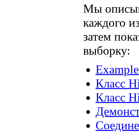
Мы описыв
каждого и
затем пок
выборку:
Exampl
Класс H
Класс H
Демонс
Соедине