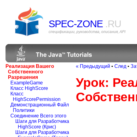
SPEC-ZONE
.RU
спецификации, руководства, описания, API
Реализация Вашего
« Предыдущий
•
След
•
За
Собственного
Разрешения
Урок: Ре
ExampleGame
Класс HighScore
Собствен
Класс
HighScorePermission
Демонстрационный Файл
Политики
Соединение Всего этого
Шаги для Разработчика
HighScore (Крис)
Шаги для Разработчика