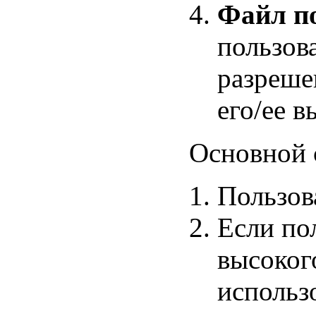
Файл по
пользов
разреш
его/ее в
Основной 
Пользов
Если по
высоког
использ