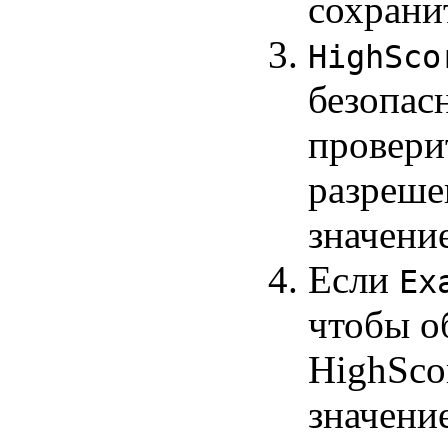
сохранит
HighSco
безопас
провери
разреше
значение
Если
Ex
чтобы о
HighScor
значение