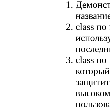
Демонст
назван
class п
использ
последн
class п
который
защитит
высоком
пользова