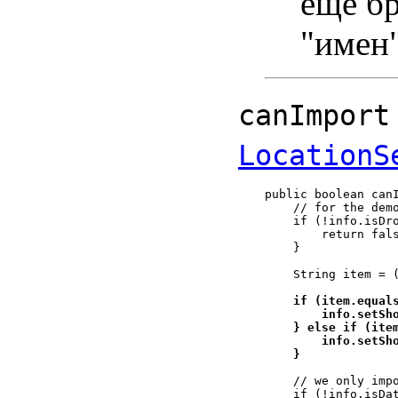
еще бр
"имен"
canImport
LocationS
public boolean canI
    // for the demo
    if (!info.isDro
        return fals
    }

    String item = (
if (item.equals
        info.setSho
    } else if (item
        info.setSho
    }
    // we only impo
    if (!info.isDat