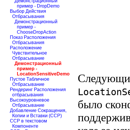
Демонстрационный
пример - DropDemo
Выбор Действия
Отбрасывания
Демонстрационный
пример -
ChooseDropAction
Показ Расположения
Отбрасывания
Расположение
Чувствительное
Отбрасывание
Демонстрационный
пример -
LocationSensitiveDemo
Следующи
Пустое Табличное
Отбрасывание
LocationS
Рендеринг Расположения
отбрасывания
Высокоуровневое
было скон
Отбрасывание
Добавление Сокращения,
поддержив
Копии и Вставки (CCP)
CCP в текстовом
Компоненте