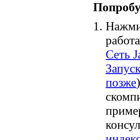
Попробу
Нажми
работ
Сеть 
Запуск
позже
скомп
приме
консу
индек