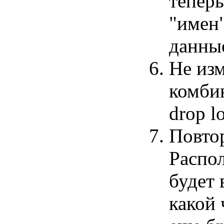
теперь
"имен
данные
Не из
комби
drop l
Повтор
Распо
будет 
какой 