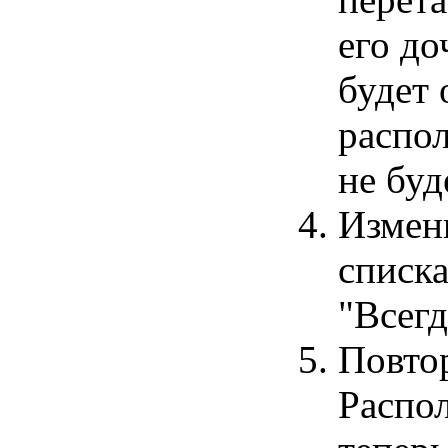
его до
будет 
распол
не буд
Измен
списка
"Всегд
Повтор
Распо