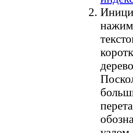
Иници
нажима
текст
коротк
дерево
Поско
больш
перета
обозн
узлом