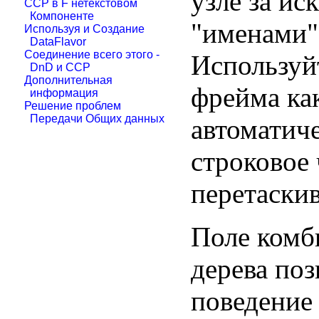
узле за и
CCP в F нетекстовом
Компоненте
"именами" 
Используя и Создание
DataFlavor
Соединение всего этого -
Используйт
DnD и CCP
Дополнительная
фрейма ка
информация
Решение проблем
Передачи Общих данных
автоматич
строковое 
перетаскив
Поле комб
дерева по
поведение 