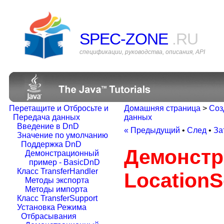
SPEC-ZONE
.RU
спецификации, руководства, описания, API
Перетащите и Отбросьте и
Домашняя страница
>
Соз
Передача данных
данных
Введение в DnD
« Предыдущий
•
След
•
За
Значение по умолчанию
Поддержка DnD
Демонстр
Демонстрационный
пример - BasicDnD
Класс TransferHandler
LocationS
Методы экспорта
Методы импорта
Класс TransferSupport
Установка Режима
Отбрасывания