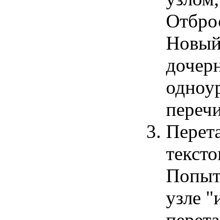
Отброс
Новый
дочерн
одноур
переч
Перета
тексто
Попыта
узле "
перета