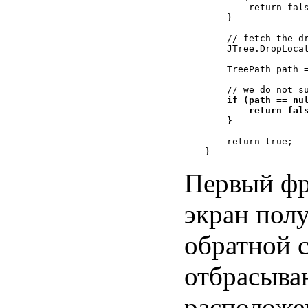
        return fals
    }

    // fetch the dr
    JTree.DropLocat
    TreePath path =
    // we do not su
if (path == nul
        return fals
    }
    return true;

Первый фр
экран пол
обратной 
отбрасыван
расположе