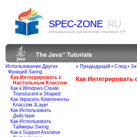
SPEC-ZONE
.RU
спецификации, руководства, описания, API
Использование Других
« Предыдущий
•
След
•
За
Функций Swing
Как Интегрировать с
Как Интегрировать
Настольным Классом
Как к Windows Create
Translucent и Shaped
Как Украсить Компоненты
Классом JLayer
Как Использовать
Действия
Как Использовать
Таймеры Swing
Как к Support Assistive