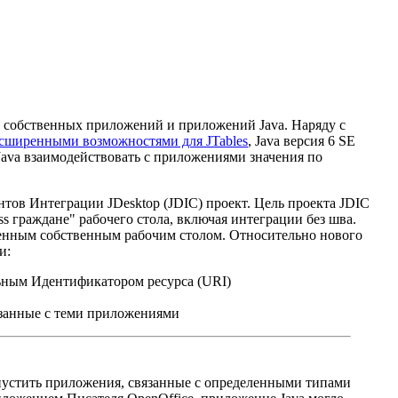
ей собственных приложений и приложений Java. Наряду с
асширенными возможностями для JTables
, Java версия 6 SE
Java взаимодействовать с приложениями значения по
ентов Интеграции JDesktop (JDIC) проект. Цель проекта JDIC
s граждане" рабочего стола, включая интеграции без шва.
ленным собственным рабочим столом. Относительно нового
и:
льным Идентификатором ресурса (URI)
язанные с теми приложениями
пустить приложения, связанные с определенными типами