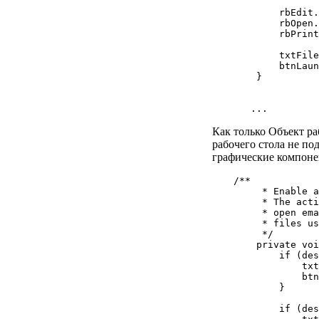
        rbEdit.
        rbOpen.
        rbPrint
        txtFile
        btnLaun
    }

Как только Объект ра
рабочего стола не по
графические компоне
/**

     * Enable a
     * The acti
     * open ema
     * files us
     */

    private voi
        if (des
            txt
            btn
        }

        if (des