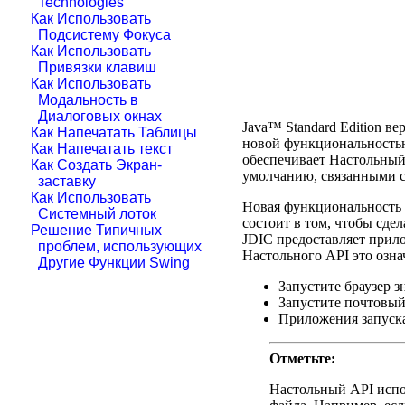
Technologies
Как Использовать
Подсистему Фокуса
Как Использовать
Привязки клавиш
Как Использовать
Модальность в
Диалоговых окнах
Java™ Standard Edition в
Как Напечатать Таблицы
новой функциональност
Как Напечатать текст
обеспечивает Настольный
Как Создать Экран-
умолчанию, связанными с
заставку
Как Использовать
Новая функциональность
Системный лоток
состоит в том, чтобы сде
Решение Типичных
JDIC предоставляет прил
проблем, использующих
Настольного API это озн
Другие Функции Swing
Запустите браузер 
Запустите почтовый
Приложения запуска
Отметьте:
Настольный API испо