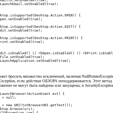
MailTo.setEnabled(true);

LaunchEmail.setEnabled(true);

ktop.isSupported(Desktop.Action.OPEN)) {

pen.setEnabled(true);

ktop.isSupported(Desktop.Action.EDIT)) {

dit.setEnabled(true);

ktop.isSupported(Desktop.Action.PRINT)) {

rint.setEnabled(true);

dit.isEnabled() || rbOpen.isEnabled() || rbPrint.isEnabl
File.setEnabled(true);

LaunchApplication.setEnabled(true);

жет бросить множество исключений, включая NullPointerExceptio
Exception, если действие ОБЗОРА неподдерживается. Этот метод 
ение не могут быть найдены или запущены, и SecurityException
LaunchBrowser(ActionEvent evt) {

 = null;

 = new URI(txtBrowserURI.getText());

ktop.browse(uri);

(IOException ioe) {
