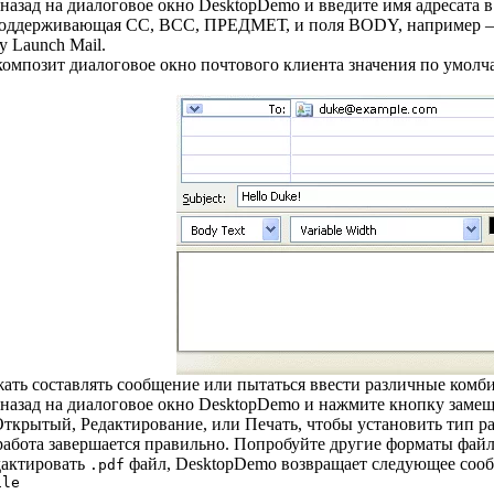
назад на диалоговое окно DesktopDemo и введите имя адресата в
поддерживающая CC, BCC, ПРЕДМЕТ, и поля BODY, например 
 Launch Mail.
омпозит диалоговое окно почтового клиента значения по умолча
ть составлять сообщение или пытаться ввести различные комби
назад на диалоговое окно DesktopDemo и нажмите кнопку замещ
ткрытый, Редактирование, или Печать, чтобы установить тип раб
 работа завершается правильно. Попробуйте другие форматы фай
дактировать
файл, DesktopDemo возвращает следующее соо
.pdf
ile