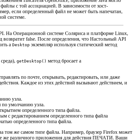
риложением Писателя OpenOffice, приложение Java могло
 файлы с той ассоциацией. В зависимости от хост-
мер, если определенный файл не может быть напечатан,
ной системе.
PI. На Операционной системе Соляриса и платформе Linux,
д возвратит false. После определения, что Настольный API
чить a
экземпляр используя статический метод
Desktop
 среда),
метод бросает a
getDesktop()
равлять по почте, открывать, редактировать, или даже
действия. Каждое из этих действий вызывают действием, и
анию узла.
 по умолчанию узла.
ткрытием определенного типа файла.
ым с редактированием определенного типа файла
чатью определенного типа файла.
 том же самом типе файла. Например, браузер Firefox может
 же различного приложения для действия ПЕЧАТИ. Ваши