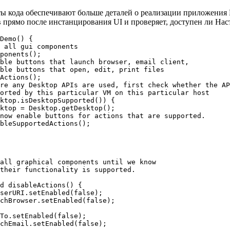
 кода обеспечивают больше деталей о реализации приложения
 прямо после инстанцирования UI и проверяет, доступен ли Нас
Demo() {

 all gui components

ponents();

ble buttons that launch browser, email client,

ble buttons that open, edit, print files

Actions();

re any Desktop APIs are used, first check whether the AP
orted by this particular VM on this particular host

ktop.isDesktopSupported()) {

ktop = Desktop.getDesktop();

now enable buttons for actions that are supported.

bleSupportedActions();

all graphical components until we know

their functionality is supported.

d disableActions() {

serURI.setEnabled(false);

chBrowser.setEnabled(false);

To.setEnabled(false);

chEmail.setEnabled(false);
