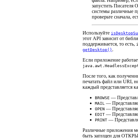
файла. Например, есл
запустить Писателя O
системы различные п
проверьте сначала, е
Используйте
isDesktopSu
этот API зависит от библ
поддерживается, то есть,
.
getDesktop()
Если приложение работает
java.awt.HeadlessExcep
После того, как получен
печатать файл или URI, 
каждый представляется к
— Представля
BROWSE
— Представляет
MAIL
— Представляет
OPEN
— Представляет
EDIT
— Представляе
PRINT
Различные приложения мог
быть запущен для ОТКРЫ