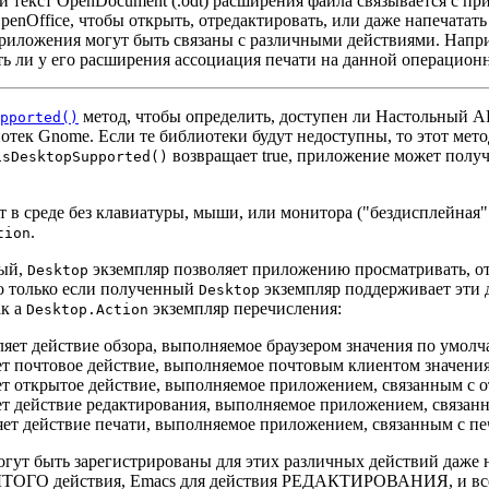
и текст OpenDocument (.odt) расширения файла связывается с п
penOffice, чтобы открыть, отредактировать, или даже напечатать
риложения могут быть связаны с различными действиями. Напри
сть ли у его расширения ассоциация печати на данной операцион
метод, чтобы определить, доступен ли Настольный A
pported()
иотек Gnome. Если те библиотеки будут недоступны, то этот мето
возвращает true, приложение может полу
isDesktopSupported()
 в среде без клавиатуры, мыши, или монитора ("бездисплейная"
.
tion
ный,
экземпляр позволяет приложению просматривать, отп
Desktop
но только если полученный
экземпляр поддерживает эти 
Desktop
ак a
экземпляр перечисления:
Desktop.Action
ет действие обзора, выполняемое браузером значения по умолч
 почтовое действие, выполняемое почтовым клиентом значения
 открытое действие, выполняемое приложением, связанным с о
 действие редактирования, выполняемое приложением, связанн
т действие печати, выполняемое приложением, связанным с пе
ут быть зарегистрированы для этих различных действий даже на
ТОГО действия, Emacs для действия РЕДАКТИРОВАНИЯ, и все