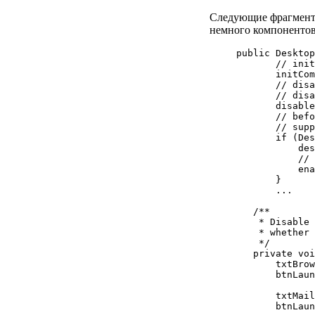
Следующие фрагменты
немного компонентов
 public Desktop
        // init
        initCom
        // disa
        // disa
        disable
        // befo
        // supp
        if (Des
            des
            // 
            ena
        }

        ...

    /**

     * Disable 
     * whether 
     */

    private voi
        txtBrow
        btnLaun
        txtMail
        btnLaun