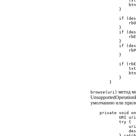
            txt
            btn
        }

        if (des
            rbO
        }

        if (des
            rbE
        }

        if (des
            rbP
        }

        if (rbE
            txt
            btn
        }

метод мо
browse(uri)
UnsupportedOperation
умолчанию или прилож
private void on
        URI uri
        try {

            uri
            des
        } catch