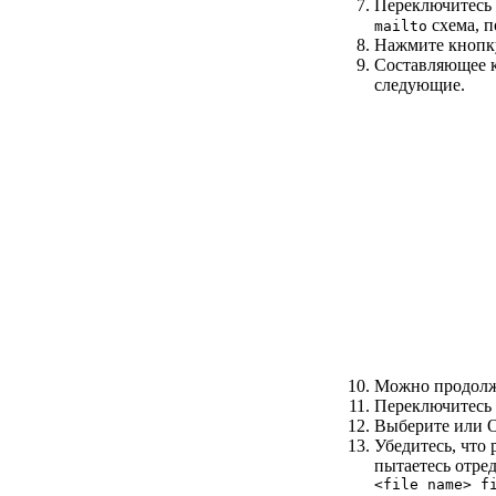
Переключитесь 
схема, 
mailto
Нажмите кнопку
Составляющее к
следующие.
Можно продолжа
Переключитесь 
Выберите или О
Убедитесь, что
пытаетесь отре
<file name> f