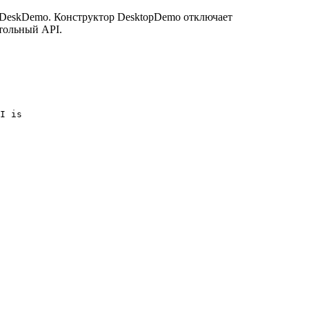
 DeskDemo. Конструктор DesktopDemo отключает
тольный API.
I is
