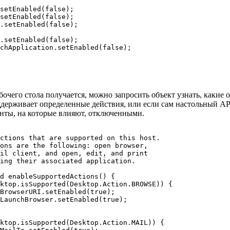
setEnabled(false);

setEnabled(false);

.setEnabled(false);

.setEnabled(false);

chApplication.setEnabled(false);        

бочего стола получается, можно запросить объект узнать, каки
ддерживает определенные действия, или если сам настольный A
нты, на которые влияют, отключенными.
ctions that are supported on this host.

ons are the following: open browser, 

il client, and open, edit, and print

ing their associated application.

d enableSupportedActions() {

ktop.isSupported(Desktop.Action.BROWSE)) {

BrowserURI.setEnabled(true);

LaunchBrowser.setEnabled(true);

ktop.isSupported(Desktop.Action.MAIL)) {
