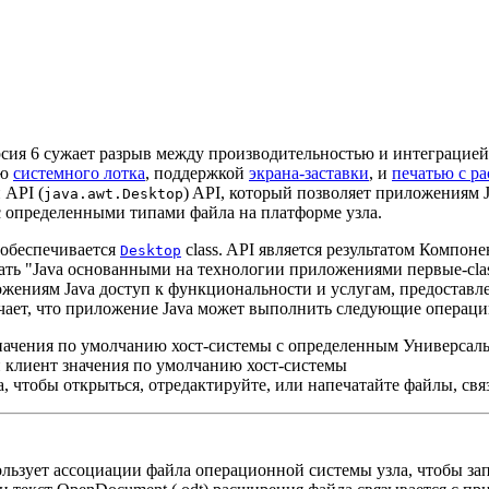
ерсия 6 сужает разрыв между производительностью и интеграци
ью
системного лотка
, поддержкой
экрана-заставки
, и
печатью с р
 API (
) API, который позволяет приложениям 
java.awt.Desktop
 определенными типами файла на платформе узла.
 обеспечивается
class. API является результатом Компон
Desktop
лать "Java основанными на технологии приложениями первые-clas
ожениям Java доступ к функциональности и услугам, предостав
ачает, что приложение Java может выполнить следующие операци
значения по умолчанию хост-системы с определенным Универса
 клиент значения по умолчанию хост-системы
, чтобы открыться, отредактируйте, или напечатайте файлы, св
льзует ассоциации файла операционной системы узла, чтобы за