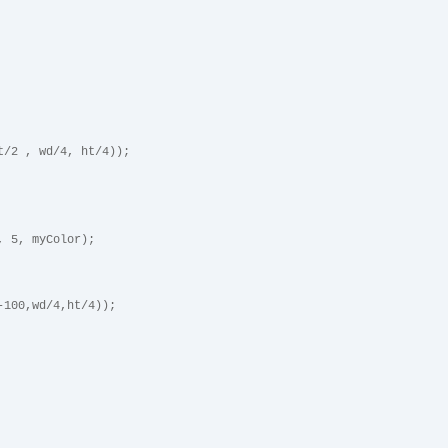
ht/2 , wd/4, ht/4));
t, 5, myColor);
2-100,wd/4,ht/4));