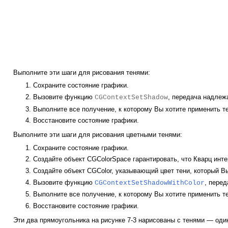
Выполните эти шаги для рисования тенями:
Сохраните состояние графики.
Вызовите функцию
, передача надлеж
CGContextSetShadow
Выполните все получение, к которому Вы хотите применить т
Восстановите состояние графики.
Выполните эти шаги для рисования цветными тенями:
Сохраните состояние графики.
Создайте объект CGColorSpace гарантировать, что Кварц инте
Создайте объект CGColor, указывающий цвет тени, который В
Вызовите функцию
, пере
CGContextSetShadowWithColor
Выполните все получение, к которому Вы хотите применить т
Восстановите состояние графики.
Эти два прямоугольника на
рисунке 7-3
нарисованы с тенями — один