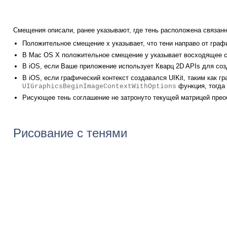
Смещения описали, ранее указывают, где тень расположена связан
Положительное смещение x указывает, что тени направо от графи
В Mac OS X положительное смещение y указывает восходящее см
В iOS, если Ваше приложение использует Кварц 2D APIs для соз
В iOS, если графический контекст создавался UIKit, таким как г
функция, тогда
UIGraphicsBeginImageContextWithOptions
Рисующее тень соглашение не затронуто текущей матрицей прео
Рисование с тенями