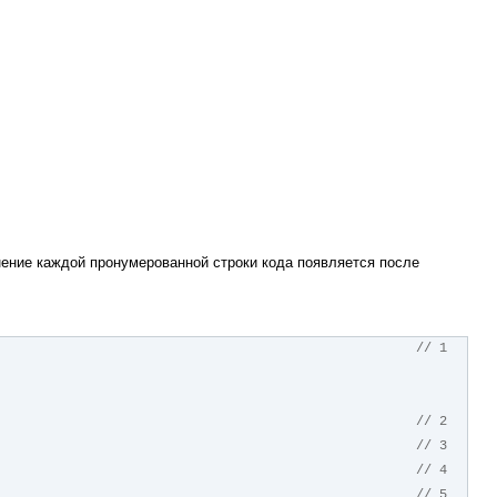
нение каждой пронумерованной строки кода появляется после
// 1
// 2
// 3
// 4
// 5