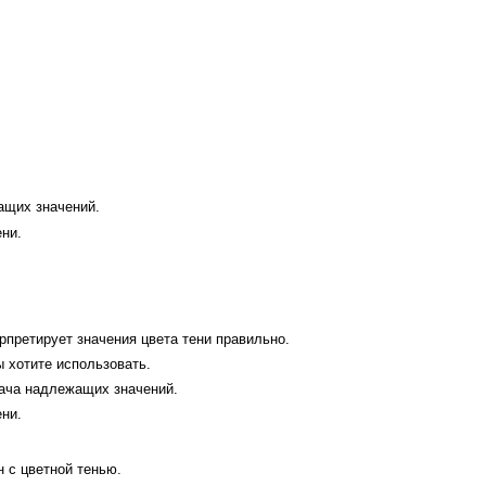
ащих значений.
ени.
рпретирует значения цвета тени правильно.
ы хотите использовать.
дача надлежащих значений.
ени.
 с цветной тенью.