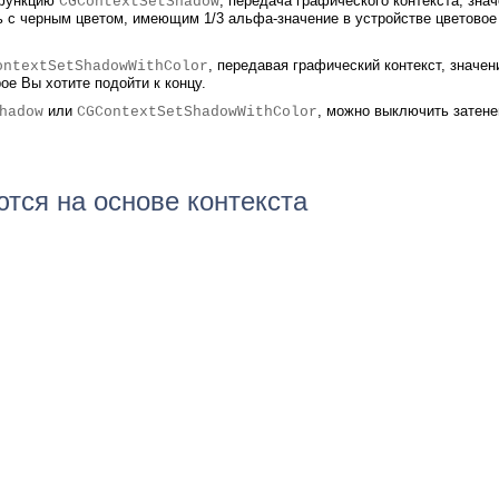
 функцию
, передача графического контекста, зна
CGContextSetShadow
нь с черным цветом, имеющим 1/3 альфа-значение в устройстве цветово
, передавая графический контекст, значе
ontextSetShadowWithColor
ое Вы хотите подойти к концу.
или
, можно выключить затене
hadow
CGContextSetShadowWithColor
тся на основе контекста