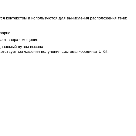
тся контекстом и используются для вычисления расположения тени:
варца.
вает вверх смещение.
здаваемый путем вызова
тствует соглашения получения системы координат UIKit.