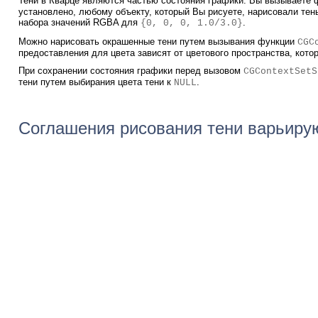
Тени в Кварце являются частью состояния графики. Вы вызываете
установлено, любому объекту, который Вы рисуете, нарисовали те
набора значений RGBA для
.
{0, 0, 0, 1.0/3.0}
Можно нарисовать окрашенные тени путем вызывания функции
CGC
предоставления для цвета зависят от цветового пространства, котор
При сохранении состояния графики перед вызовом
CGContextSetS
тени путем выбирания цвета тени к
.
NULL
Соглашения рисования тени варьирую