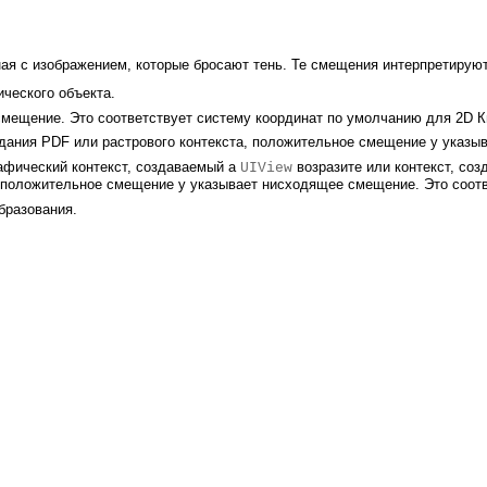
ная с изображением, которые бросают тень. Те смещения интерпретирую
ческого объекта.
ещение. Это соответствует систему координат по умолчанию для 2D К
дания PDF или растрового контекста, положительное смещение y указы
рафический контекст, создаваемый a
возразите или контекст, со
UIView
 положительное смещение y указывает нисходящее смещение. Это соотве
бразования.