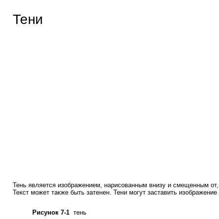
Тени
SPEC-ZONE
.RU
спецификации, руководства, описания, API
Тень является изображением, нарисованным внизу и смещенным от, 
Текст может также быть затенен. Тени могут заставить изображение
Рисунок 7-1
тень