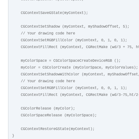
    CGContextSaveGState(myContext);
    CGContextSetShadow (myContext, myShadowOffset, 5); 
    // Your drawing code here
    CGContextSetRGBFillColor (myContext, 0, 1, 0, 1);
    CGContextFillRect (myContext, CGRectMake (wd/3 + 75, 
    myColorSpace = CGColorSpaceCreateDeviceRGB ();
    myColor = CGColorCreate (myColorSpace, myColorValues);
    CGContextSetShadowWithColor (myContext, myShadowOffse
    // Your drawing code here
    CGContextSetRGBFillColor (myContext, 0, 0, 1, 1);
    CGContextFillRect (myContext, CGRectMake (wd/3-75,ht/
    CGColorRelease (myColor);
    CGColorSpaceRelease (myColorSpace); 
    CGContextRestoreGState(myContext);
}