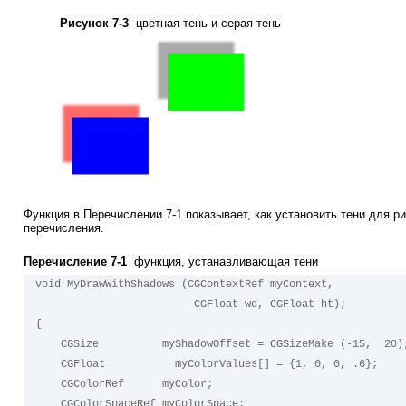
Рисунок 7-3
цветная тень и серая тень
Функция в
Перечислении 7-1
показывает, как установить тени для р
перечисления.
Перечисление 7-1
функция, устанавливающая тени
void MyDrawWithShadows (CGContextRef myContext, 
                         CGFloat wd, CGFloat ht);
{
    CGSize          myShadowOffset = CGSizeMake (-15,  20)
    CGFloat           myColorValues[] = {1, 0, 0, .6};
    CGColorRef      myColor;
    CGColorSpaceRef myColorSpace;