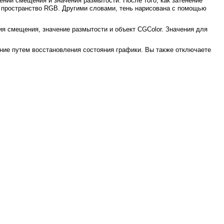
чений смещения и значения размытости. После того, как затенение
е пространство RGB. Другими словами, тень нарисована с помощью
ния смещения, значение размытости и объект CGColor. Значения для
ние путем восстановления состояния графики. Вы также отключаете