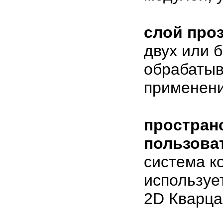
слой про
двух или 
обрабатыв
применени
простран
пользова
система к
используе
2D Кварца