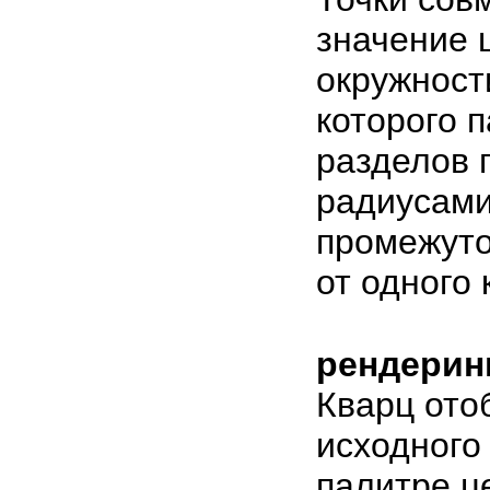
значение 
окружност
которого п
разделов 
радиусами
промежуто
от одного 
рендерин
Кварц ото
исходного 
палитре ц