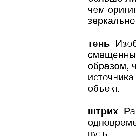
чем ориги
зеркально
тень
Изоб
смещенный
образом, 
источника
объект.
штрих
Ра
одноврем
путь.