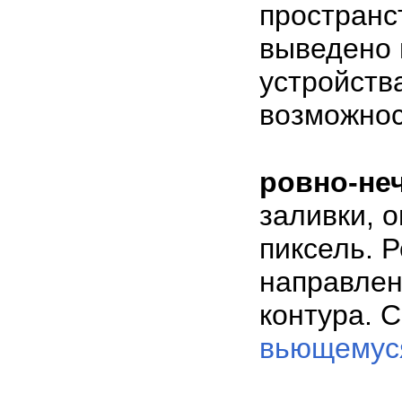
пространст
выведено 
устройства
возможнос
ровно-не
заливки, 
пиксель. Р
направлен
контура. 
вьющемуся