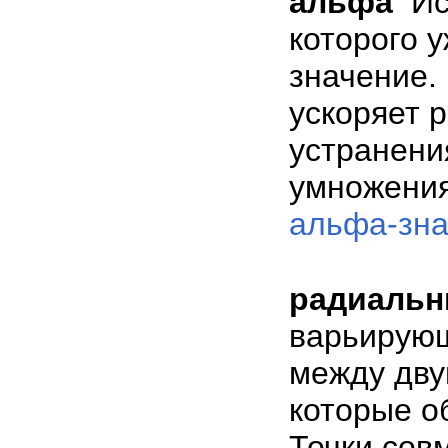
альфа
Ис
которого 
значение.
ускоряет 
устранени
умножения
альфа-зна
радиальн
варьирующ
между дву
которые о
Точки сов