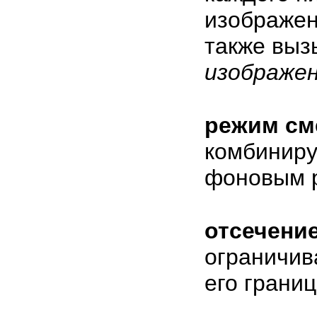
изображен
также вы
изображе
режим см
комбиниру
фоновым 
отсечени
ограничив
его границ