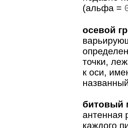
(альфа =
осевой г
варьирующ
определен
точки, ле
к оси, име
названны
битовый 
антенная 
каждого п