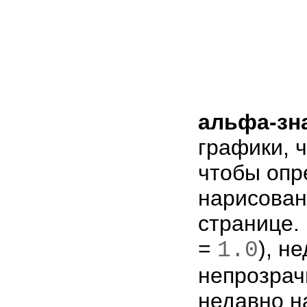
альфа-зн
графики, 
чтобы опр
нарисован
странице.
=
), н
1.0
непрозрач
недавно н