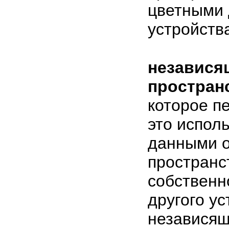
цветными
устройств
независя
простран
которое п
это испол
данными о
пространс
собственн
другого у
независящ