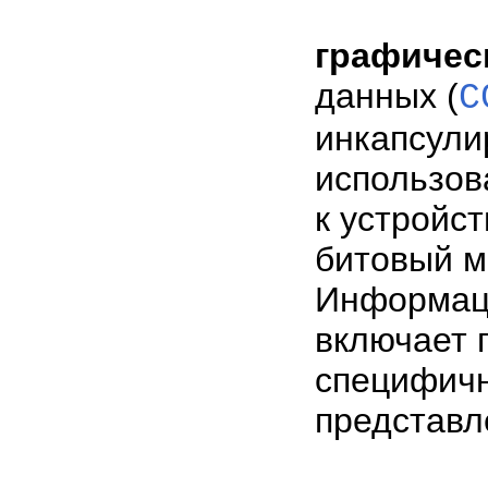
графичес
данных (
C
инкапсули
использов
к устройст
битовый м
Информаци
включает 
специфичн
представл