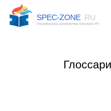
SPEC-ZONE
.RU
спецификации, руководства, описания, API
Глоссар