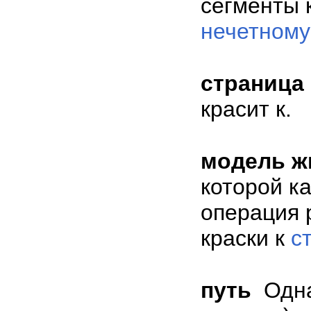
сегменты 
нечетному
страница
красит к.
модель ж
которой к
операция 
краски к
с
путь
Одна