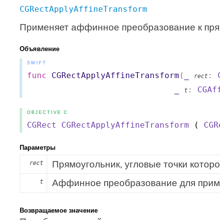
CGRectApplyAffineTransform
Применяет аффинное преобразование к пря
Объявление
SWIFT
func
CGRectApplyAffineTransform
(
_
:
rect
_
:
CGAf
t
OBJECTIVE C
CGRect
CGRectApplyAffineTransform
(
CGR
Параметры
Прямоугольник, угловые точки которо
rect
Аффинное преобразование для прим
t
Возвращаемое значение