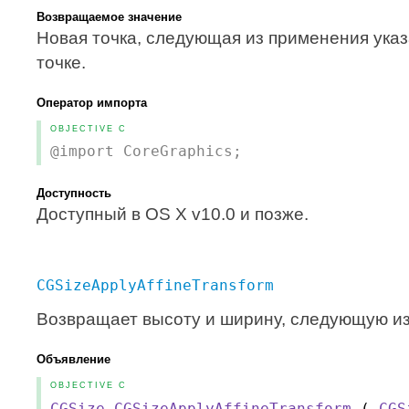
Возвращаемое значение
Новая точка, следующая из применения ук
точке.
Оператор импорта
OBJECTIVE C
@import CoreGraphics;
Доступность
Доступный в OS X v10.0 и позже.
CGSizeApplyAffineTransform
Возвращает высоту и ширину, следующую и
Объявление
OBJECTIVE C
CGSize
CGSizeApplyAffineTransform
(
CGS