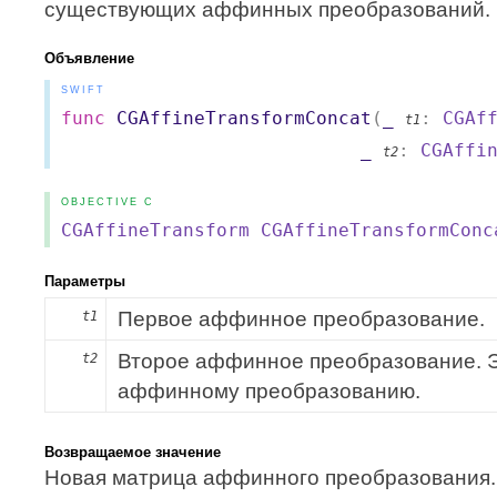
существующих аффинных преобразований.
Объявление
SWIFT
func
CGAffineTransformConcat
(
_
:
CGAf
t1
_
:
CGAffi
t2
OBJECTIVE C
CGAffineTransform
CGAffineTransformConc
Параметры
Первое аффинное преобразование.
t1
Второе аффинное преобразование. Э
t2
аффинному преобразованию.
Возвращаемое значение
Новая матрица аффинного преобразования. Т.е