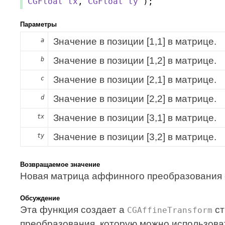
CGFloat
tx
,
CGFloat
ty
);
Параметры
Значение в позиции [1,1] в матрице.
a
Значение в позиции [1,2] в матрице.
b
Значение в позиции [2,1] в матрице.
c
Значение в позиции [2,2] в матрице.
d
Значение в позиции [3,1] в матрице.
tx
Значение в позиции [3,2] в матрице.
ty
Возвращаемое значение
Новая матрица аффинного преобразования с
Обсуждение
Эта функция создает a
ст
CGAffineTransform
преобразования, которую можно использоват