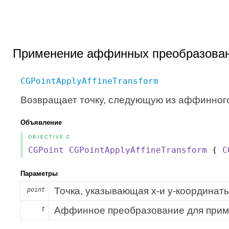
Применение аффинных преобразова
CGPointApplyAffineTransform
Возвращает точку, следующую из аффинног
Объявление
OBJECTIVE C
CGPoint
CGPointApplyAffineTransform
(
C
Параметры
Точка, указывающая x-и y-координат
point
Аффинное преобразование для прим
t