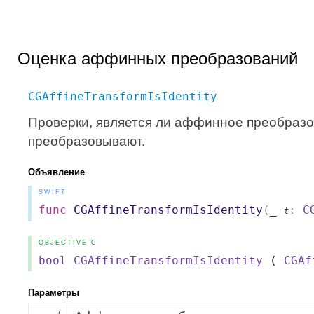
Оценка аффинных преобразований
CGAffineTransformIsIdentity
Проверки, является ли аффинное преобраз
преобразовывают.
Объявление
SWIFT
func
CGAffineTransformIsIdentity
(
_
:
C
t
OBJECTIVE C
bool
CGAffineTransformIsIdentity
(
CGAf
Параметры