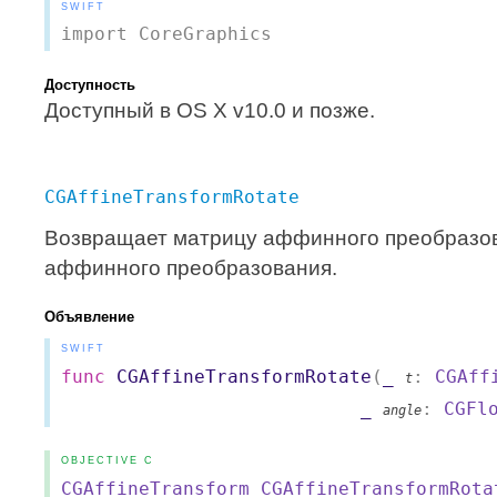
SWIFT
import CoreGraphics
Доступность
Доступный в OS X v10.0 и позже.
CGAffineTransformRotate
Возвращает матрицу аффинного преобразов
аффинного преобразования.
Объявление
SWIFT
func
CGAffineTransformRotate
(
_
:
CGAff
t
_
:
CGFl
angle
OBJECTIVE C
CGAffineTransform
CGAffineTransformRota