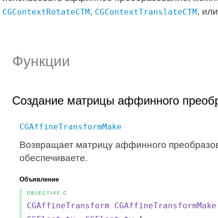
,
, ил
CGContextRotateCTM
CGContextTranslateCTM
Функции
Создание матрицы аффинного преоб
CGAffineTransformMake
Возвращает матрицу аффинного преобразов
обеспечиваете.
Объявление
OBJECTIVE C
CGAffineTransform
CGAffineTransformMake