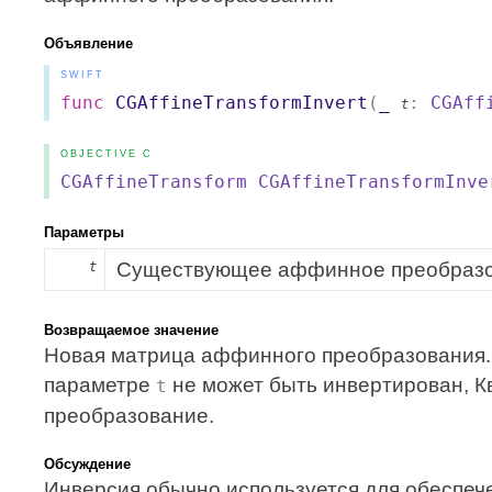
Объявление
SWIFT
func
CGAffineTransformInvert
(
_
:
CGAff
t
OBJECTIVE C
CGAffineTransform
CGAffineTransformInve
Параметры
Существующее аффинное преобразо
t
Возвращаемое значение
Новая матрица аффинного преобразования.
параметре
не может быть инвертирован, 
t
преобразование.
Обсуждение
Инверсия обычно используется для обеспеч