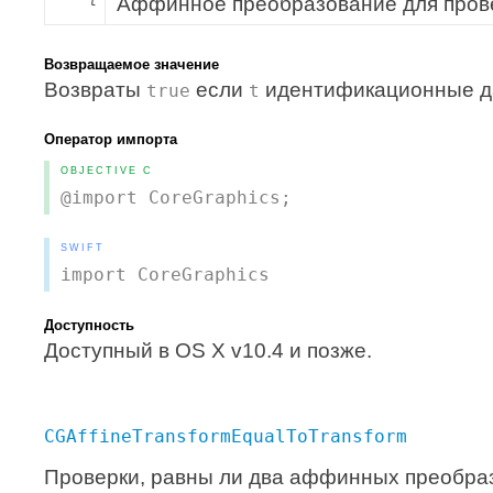
Аффинное преобразование для пров
t
Возвращаемое значение
Возвраты
если
идентификационные д
true
t
Оператор импорта
OBJECTIVE C
@import CoreGraphics;
SWIFT
import CoreGraphics
Доступность
Доступный в OS X v10.4 и позже.
CGAffineTransformEqualToTransform
Проверки, равны ли два аффинных преобра