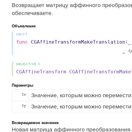
Возвращает матрицу аффинного преобразова
обеспечиваете.
Объявление
SWIFT
func
CGAffineTransformMakeTranslation
(
_
_
t
OBJECTIVE C
CGAffineTransform
CGAffineTransformMake
Параметры
Значение, которым можно переместит
tx
Значение, которым можно переместит
ty
Возвращаемое значение
Новая матрица аффинного преобразования.