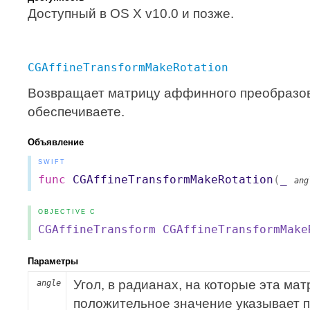
Доступный в OS X v10.0 и позже.
CGAffineTransformMakeRotation
Возвращает матрицу аффинного преобразов
обеспечиваете.
Объявление
SWIFT
func
CGAffineTransformMakeRotation
(
_
ang
OBJECTIVE C
CGAffineTransform
CGAffineTransformMake
Параметры
Угол, в радианах, на которые эта ма
angle
положительное значение указывает п