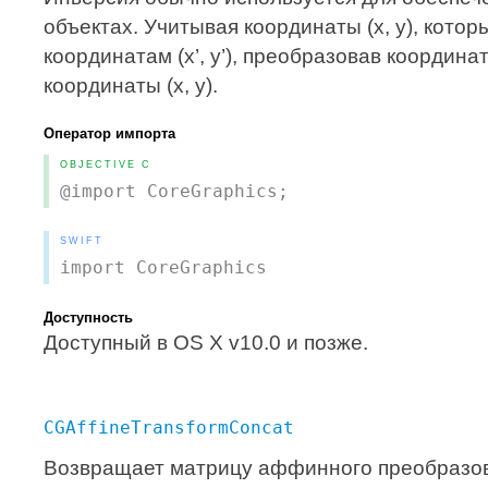
объектах. Учитывая координаты (x, y), кот
координатам (x’, y’), преобразовав координа
координаты (x, y).
Оператор импорта
OBJECTIVE C
@import CoreGraphics;
SWIFT
import CoreGraphics
Доступность
Доступный в OS X v10.0 и позже.
CGAffineTransformConcat
Возвращает матрицу аффинного преобразов