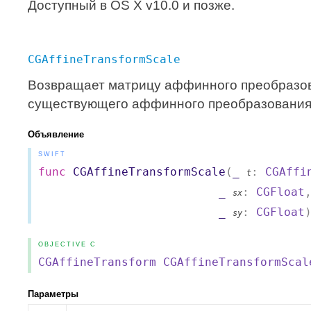
Доступный в OS X v10.0 и позже.
CGAffineTransformScale
Возвращает матрицу аффинного преобразов
существующего аффинного преобразования
Объявление
SWIFT
func
CGAffineTransformScale
(
_
:
CGAffi
t
_
:
CGFloat
sx
_
:
CGFloat
sy
OBJECTIVE C
CGAffineTransform
CGAffineTransformScal
Параметры