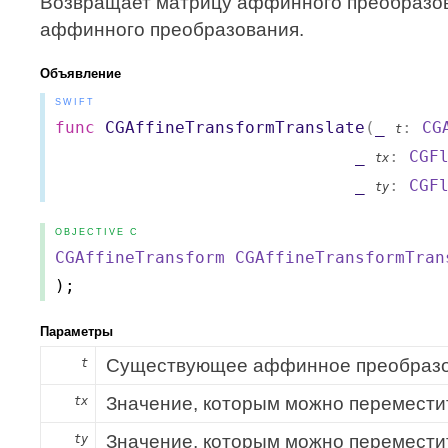
Возвращает матрицу аффинного преобразов
аффинного преобразования.
Объявление
SWIFT
func
CGAffineTransformTranslate
(
_
:
CG
t
_
:
CGF
tx
_
:
CGF
ty
OBJECTIVE C
CGAffineTransform
CGAffineTransformTran
);
Параметры
Существующее аффинное преобразо
t
Значение, которым можно перемести
tx
Значение, которым можно перемести
ty