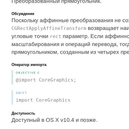
Преобразованный прямоугольник.
Обсуждение
Поскольку аффинные преобразования не со
возвращает на
CGRectApplyAffineTransform
угловые точки
параметр. Если аффинн
rect
масштабирования и операций перевода, тог
прямоугольником, созданным из четырех пр
Оператор импорта
OBJECTIVE C
@import CoreGraphics;
SWIFT
import CoreGraphics
Доступность
Доступный в OS X v10.4 и позже.