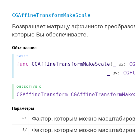
CGAffineTransformMakeScale
Возвращает матрицу аффинного преобразов
которые Вы обеспечиваете.
Объявление
SWIFT
func
CGAffineTransformMakeScale
(
_
:
C
sx
_
:
CGF
sy
OBJECTIVE C
CGAffineTransform
CGAffineTransformMake
Параметры
Фактор, которым можно масштабирова
sx
Фактор, которым можно масштабирова
sy