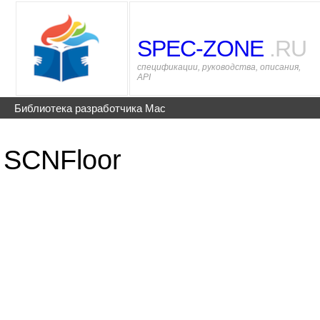
SPEC-ZONE
.RU
спецификации, руководства, описания,
API
Библиотека разработчика Mac
SCNFloor