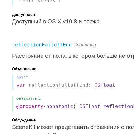
import SceneKit
Доступность
Доступный в OS X v10.8 и позже.
reflectionFalloffEnd
Свойство
Расстояние от пола, в котором больше не о
Объявление
SWIFT
var
reflectionFalloffEnd:
CGFloat
OBJECTIVE C
@property
(
nonatomic
)
CGFloat
reflection
Обсуждение
SceneKit может представить отражения о по