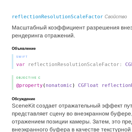
reflectionResolutionScaleFactor
Свойство
Масштабный коэффициент разрешения внеэк
рендеринга отражений.
Объявление
SWIFT
var
reflectionResolutionScaleFactor:
CG
OBJECTIVE C
@property
(
nonatomic
)
CGFloat
reflection
Обсуждение
SceneKit создает отражательный эффект пу
представляет сцену во внеэкранном буфере,
отражением позиции камеры. Затем, это пре
внеэкранного буфера в качестве текстурной