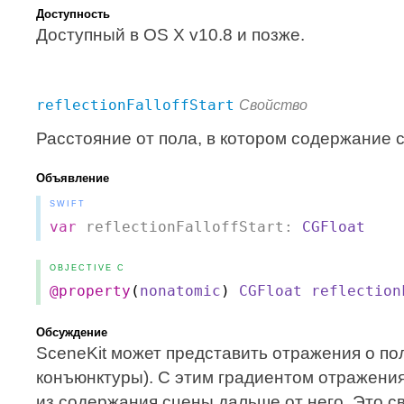
Доступность
Доступный в OS X v10.8 и позже.
reflectionFalloffStart
Свойство
Расстояние от пола, в котором содержание 
Объявление
SWIFT
var
reflectionFalloffStart:
CGFloat
OBJECTIVE C
@property
(
nonatomic
)
CGFloat
reflection
Обсуждение
SceneKit может представить отражения о по
конъюнктуры). С этим градиентом отражени
из содержания сцены дальше от него. Это с