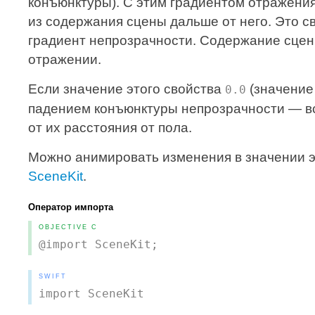
конъюнктуры). С этим градиентом отражени
из содержания сцены дальше от него. Это с
градиент непрозрачности. Содержание сцены
отражении.
Если значение этого свойства
(значение 
0.0
падением конъюнктуры непрозрачности — в
от их расстояния от пола.
Можно анимировать изменения в значении э
SceneKit
.
Оператор импорта
OBJECTIVE C
@import SceneKit;
SWIFT
import SceneKit