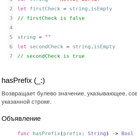
let
firstCheck
 = 
string
.
isEmpty
// firstCheck is false
string
 = 
""
let
secondCheck
 = 
string
.
isEmpty
// secondCheck is true
hasPrefix (_:)
Возвращает булево значение, указывающее, сов
указанной строке.
Объявление
func
hasPrefix
(
prefix
: 
String
) -> 
Bool