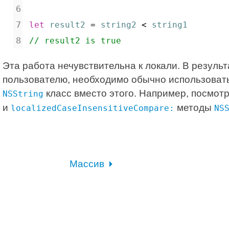
let
result2
 = 
string2
 < 
string1
// result2 is true
Эта работа нечувствительна к локали. В резуль
пользователю, необходимо обычно использовать
класс вместо этого. Например, посмот
NSString
и
методы
localizedCaseInsensitiveCompare:
NS
Массив