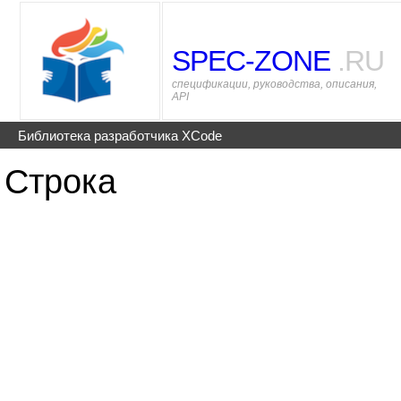
SPEC-ZONE
.RU
спецификации, руководства, описания,
API
Библиотека разработчика XCode
Строка