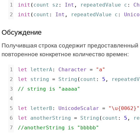
init
(
count
sz
: 
Int
, 
repeatedValue
c
: 
Ch
init
(
count
: 
Int
, 
repeatedValue
c
: 
Unico
Обсуждение
Получившая строка содержит предоставленный
повторенное конкретное количество времен:
let
letterA
: 
Character
 = 
"a"
let
string
 = 
String
(
count
: 
5
, 
repeatedV
// string is "aaaaa"
let
letterB
: 
UnicodeScalar
 = 
"\u{0062}"
let
anotherString
 = 
String
(
count
: 
5
, 
re
//anotherString is "bbbbb"