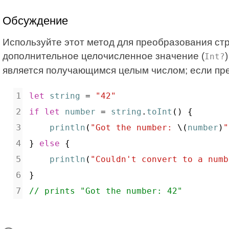
Обсуждение
Используйте этот метод для преобразования ст
дополнительное целочисленное значение (
Int?
является получающимся целым числом; если пр
let
string
 = 
"42"
if
let
number
 = 
string
.
toInt
() {
println
(
"Got the number: 
\(
number
)
"
} 
else
 {
println
(
"Couldn't convert to a numb
}
// prints "Got the number: 42"