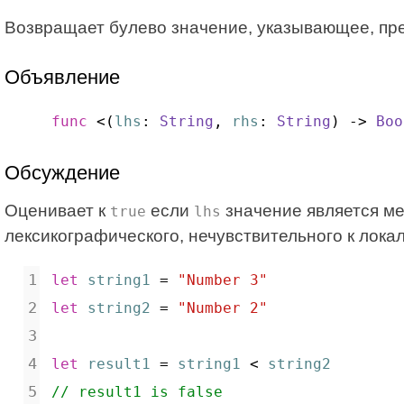
Возвращает булево значение, указывающее, пре
Объявление
func
 <(
lhs
: 
String
, 
rhs
: 
String
) -> 
Boo
Обсуждение
Оценивает к
если
значение является м
true
lhs
лексикографического, нечувствительного к лока
let
string1
 = 
"Number 3"
let
string2
 = 
"Number 2"
let
result1
 = 
string1
 < 
string2
// result1 is false