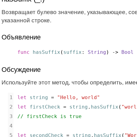
Возвращает булево значение, указывающее, сов
указанной строке.
Объявление
func
hasSuffix
(
suffix
: 
String
) -> 
Bool
Обсуждение
Используйте этот метод, чтобы определить, им
let
string
 = 
"Hello, world"
let
firstCheck
 = 
string
.
hasSuffix
(
"worl
// firstCheck is true
let
secondCheck
 = 
string
.
hasSuffix
(
"Wor