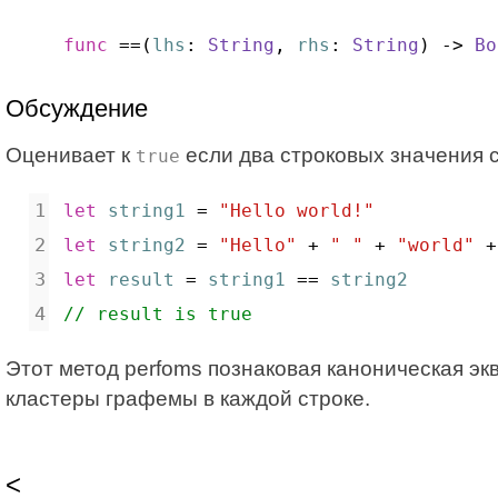
func
 ==(
lhs
: 
String
, 
rhs
: 
String
) -> 
Bo
Обсуждение
Оценивает к
если два строковых значения с
true
let
string1
 = 
"Hello world!"
let
string2
 = 
"Hello"
 + 
" "
 + 
"world"
 +
let
result
 = 
string1
 == 
string2
// result is true
Этот метод perfoms познаковая каноническая э
кластеры графемы в каждой строке.
<