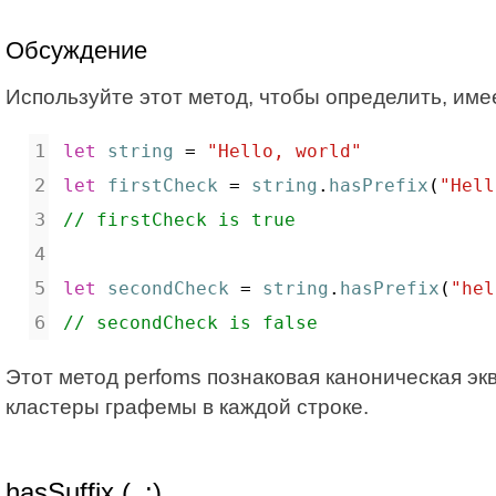
Обсуждение
Используйте этот метод, чтобы определить, име
let
string
 = 
"Hello, world"
let
firstCheck
 = 
string
.
hasPrefix
(
"Hell
// firstCheck is true
let
secondCheck
 = 
string
.
hasPrefix
(
"hel
// secondCheck is false
Этот метод perfoms познаковая каноническая э
кластеры графемы в каждой строке.
hasSuffix (_:)