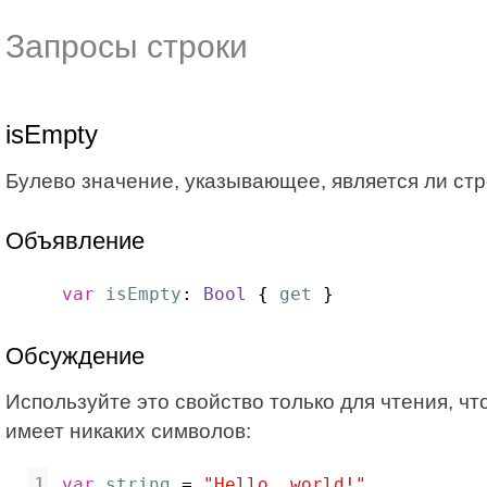
Запросы строки
isEmpty
Булево значение, указывающее, является ли стро
Объявление
var
isEmpty
: 
Bool
 { 
get
 }
Обсуждение
Используйте это свойство только для чтения, что
имеет никаких символов:
var
string
 = 
"Hello, world!"