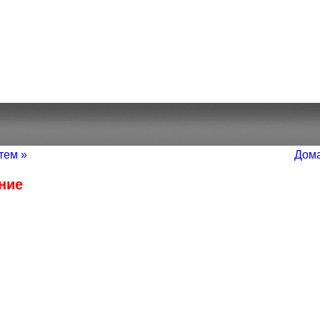
тем »
Дома
ние