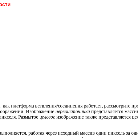
ости
, как платформа ветвления/соединения работает, рассмотрите п
зображении. Изображение
первоисточника
представляется массив
 пикселя. Размытое
целевое
изображение также представляется це
ыполняется, работая через исходный массив один пиксель за од