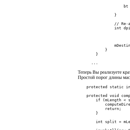
                   
                bt 
                   
            }

            // Re-a
            int dpi
                   
                   
                   
            mDestin
        }

    }

Теперь Вы реализуете кр
Простой порог длины масс
protected static in
protected void comp
    if (mLength < s
        computeDire
        return;

    }

    int split = mLe