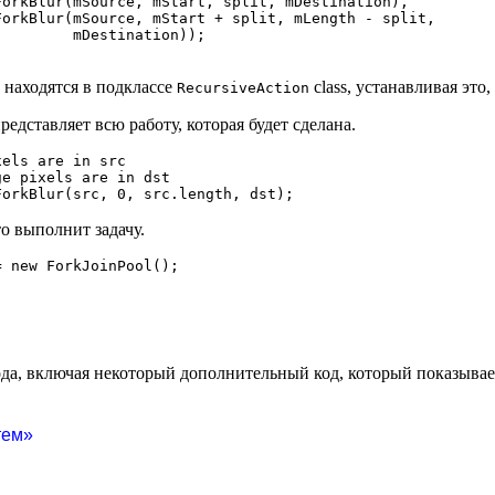
orkBlur(mSource, mStart, split, mDestination),

orkBlur(mSource, mStart + split, mLength - split,

        mDestination));

находятся в подклассе
class, устанавливая это,
RecursiveAction
представляет всю работу, которая будет сделана.
els are in src

e pixels are in dst

о выполнит задачу.
да, включая некоторый дополнительный код, который показывае
тем»