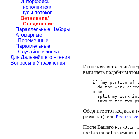
Интерфейсы
исполнителя
Пулы потоков
Ветвление/
Соединение
Параллельные Наборы
Атомарные
Переменные
Параллельные
Случайные числа
Для Дальнейшего Чтения
Вопросы и Упражнения
Используя ветвление/сое
выглядеть подобным этом
if (my portion of t
  do the work direc
else

  split my work int
Оберните этот код как a
F
результат), или
Recursive
После Вашего
ForkJoinT
экземпляр.
ForkJoinPool