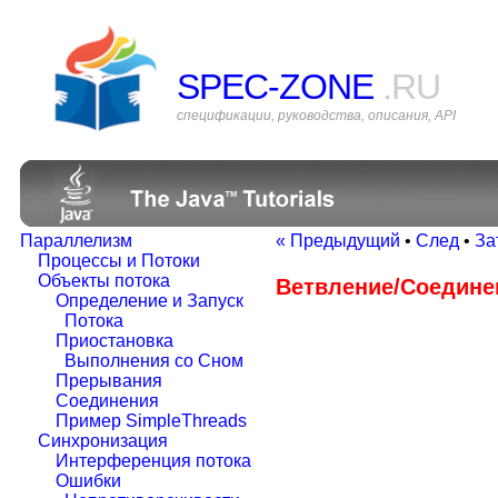
SPEC-ZONE
.RU
спецификации, руководства, описания, API
Параллелизм
« Предыдущий
•
След
•
За
Процессы и Потоки
Объекты потока
Ветвление/Соедине
Определение и Запуск
Потока
Приостановка
Выполнения со Сном
Прерывания
Соединения
Пример SimpleThreads
Синхронизация
Интерференция потока
Ошибки