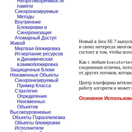
Непротиворечивости
памяти
Синхронизируемые
Методы
Внутренние
Блокировки и
Синхронизация
Атомарный Доступ
Новый в Java SE 7 выпус
Живой
в своих интересах многок
Мертвая блокировка
состоит в том, чтобы ис
Исчерпание ресурсов
и Динамическая
Как с любым
ExecutorSe
взаимоблокировка
соединения отлична, пото
Защищенные Блоки
от других потоков, которы
Неизменные Объекты
Синхронизируемый
Центр платформы ветвле
Пример Класса
работу алгоритм и может
Стратегия
Определения
Основное Использов
Неизменных
Объектов
Высокоуровневые
Объекты Параллелизма
Объекты блокировки
Исполнители