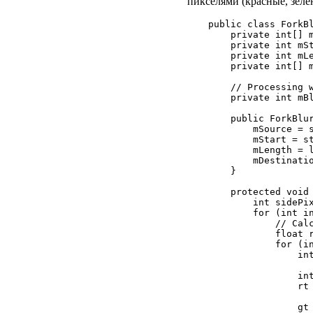
пикселями (красные, зеле
public class ForkBl
    private int[] m
    private int mSt
    private int mLe
    private int[] m
    // Processing w
    private int mBl
    public ForkBlur
        mSource = s
        mStart = st
        mLength = l
        mDestinatio
    }

    protected void 
        int sidePix
        for (int in
            // Calc
            float r
            for (in
                int
                   
                int
                rt 
                   
                gt 