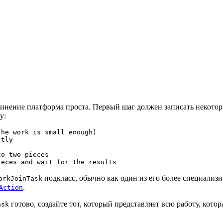
динение платформа проста. Первый шаг должен записать некотор
у:
he work is small enough)

tly

o two pieces

подкласс, обычно как один из его более специали
orkJoinTask
.
Action
готово, создайте тот, который представляет всю работу, котор
ask