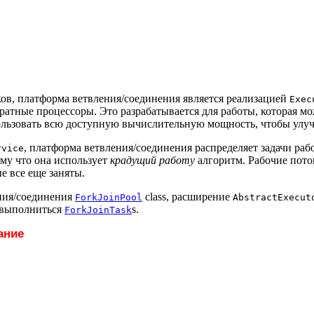
ков, платформа ветвления/соединения является реализацией
Exec
ратные процессоры. Это разрабатывается для работы, которая м
пользовать всю доступную вычислительную мощность, чтобы улу
, платформа ветвления/соединения распределяет задачи раб
rvice
му что она использует
крадущий работу
алгоритм. Рабочие пото
е все еще заняты.
ния/соединения
class, расширение
ForkJoinPool
AbstractExecut
 выполниться
s.
ForkJoinTask
ание