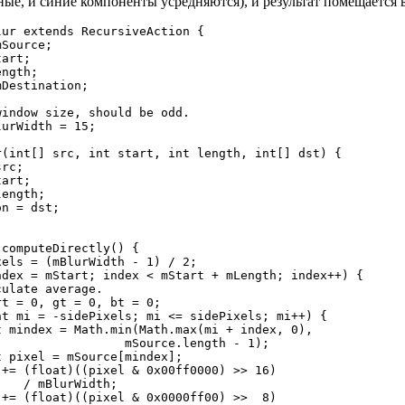
ные, и синие компоненты усредняются), и результат помещается 
ur extends RecursiveAction {

Source;

art;

ngth;

Destination;

indow size, should be odd.

urWidth = 15;

(int[] src, int start, int length, int[] dst) {

rc;

art;

ength;

n = dst;

computeDirectly() {

els = (mBlurWidth - 1) / 2;

dex = mStart; index < mStart + mLength; index++) {

ulate average.

t = 0, gt = 0, bt = 0;

t mi = -sidePixels; mi <= sidePixels; mi++) {

 mindex = Math.min(Math.max(mi + index, 0),

                 mSource.length - 1);

 pixel = mSource[mindex];

+= (float)((pixel & 0x00ff0000) >> 16)

   / mBlurWidth;

+= (float)((pixel & 0x0000ff00) >>  8)
