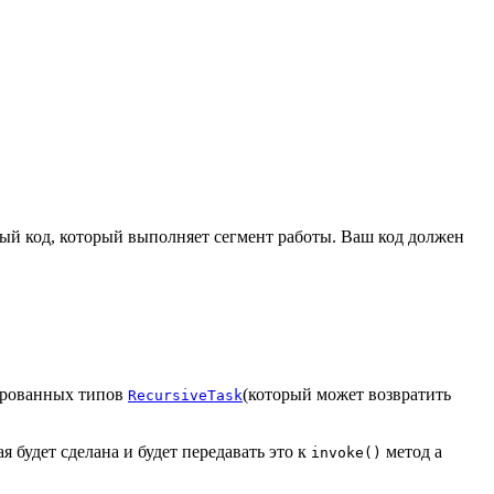
ый код, который выполняет сегмент работы. Ваш код должен
зированных типов
(который может возвратить
RecursiveTask
ая будет сделана и будет передавать это к
метод a
invoke()