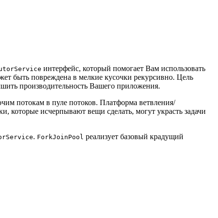
интерфейс, который помогает Вам использовать
utorService
ожет быть повреждена в мелкие кусочки рекурсивно. Цель
чшить производительность Вашего приложения.
очим потокам в пуле потоков. Платформа ветвления/
ки, которые исчерпывают вещи сделать, могут украсть задачи
.
реализует базовый крадущий
orService
ForkJoinPool