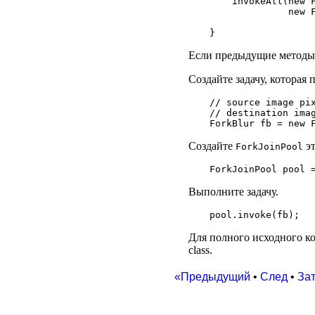
    invokeAll(new F
              new F
                   
Если предыдущие методы 
Создайте задачу, которая 
// source image pix
// destination imag
Создайте
эт
ForkJoinPool
Выполните задачу.
Для полного исходного ко
class.
«Предыдущий
•
След
•
За