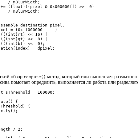
   / mBlurWidth;

+= (float)((pixel & 0x000000ff) >>  0)

   / mBlurWidth;

ssemble destination pixel.

xel = (0xff000000     ) |

(((int)rt) << 16) |

(((int)gt) <<  8) |

(((int)bt) <<  0);

ation[index] = dpixel;

аткий обзор
метод, который или выполняет размытость 
compute()
ива помогает определить, выполняется ли работа или разделяет
t sThreshold = 100000;

ute() {

Threshold) {

ctly();

ngth / 2;
