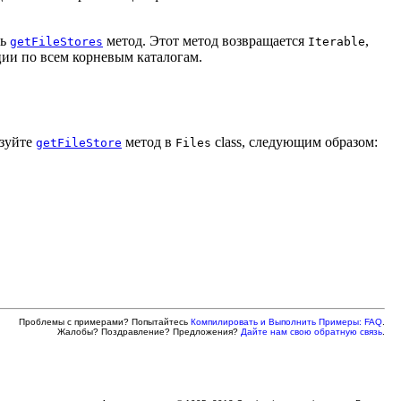
ть
метод. Этот метод возвращается
,
getFileStores
Iterable
ии по всем корневым каталогам.
ьзуйте
метод в
class, следующим образом:
getFileStore
Files
Проблемы с примерами? Попытайтесь
Компилировать и Выполнить Примеры: FAQ
.
Жалобы? Поздравление? Предложения?
Дайте нам свою обратную связь
.