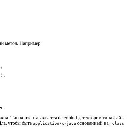
й метод. Например:
;

);

ен.
на. Тип контента является determind детектором типа файла
йла, чтобы быть
основанный на
application/x-java
.class