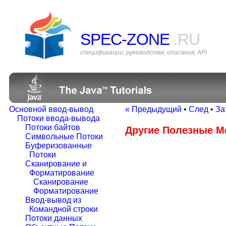
SPEC-ZONE
.RU
спецификации, руководства, описания, API
Основной ввод-вывод
« Предыдущий
•
След
•
За
Потоки ввода-вывода
Потоки байтов
Другие Полезные 
Символьные Потоки
Буферизованные
Потоки
Сканирование и
Форматирование
Сканирование
Форматирование
Ввод-вывод из
Командной строки
Потоки данных