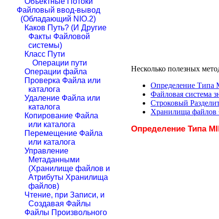
Объектные Потоки
Файловый ввод-вывод
(Обладающий NIO.2)
Каков Путь? (И Другие
Факты Файловой
системы)
Класс Пути
Операции пути
Несколько полезных метод
Операции файла
Проверка Файла или
Определение Типа
каталога
Файловая система з
Удаление Файла или
Строковый Разделит
каталога
Хранилища файлов 
Копирование Файла
или каталога
Определение Типа M
Перемещение Файла
или каталога
Управление
Метаданными
(Хранилище файлов и
Атрибуты Хранилища
файлов)
Чтение, при Записи, и
Создавая Файлы
Файлы Произвольного