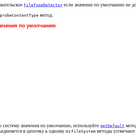
вательское
если значение по умолчанию не д
FileTypeDetector
метод.
probeContentType
начения по умолчанию
 систему значения по умолчанию, используйте
метод
getDefault
ъединяется в цепочку к одному из
методы (отмечают 
FileSystem