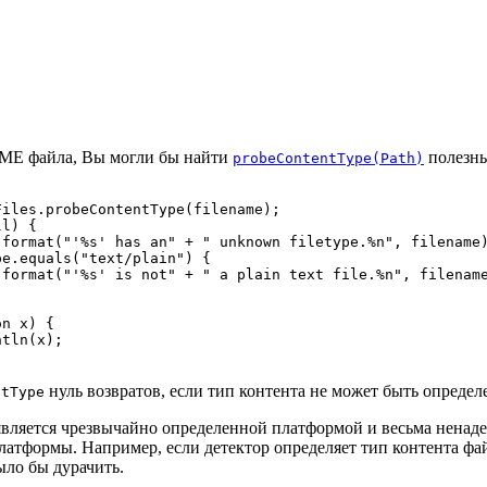
IME файла, Вы могли бы найти
полезны
probeContentType(Path)
iles.probeContentType(filename);

l) {

.format("'%s' has an" + " unknown filetype.%n", filename)
e.equals("text/plain") {

.format("'%s' is not" + " a plain text file.%n", filename
n x) {

tln(x);

нуль возвратов, если тип контента не может быть определ
ntType
является чрезвычайно определенной платформой и весьма ненадеж
латформы. Например, если детектор определяет тип контента фа
ыло бы дурачить.