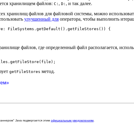
ется хранилищем файлов:
,
, и так далее.
C:
D:
сех хранилищ файлов для файловой системы, можно использова
спользовать
улучшенный для
оператора, чтобы выполнить итерац
e: FileSystems.getDefault().getFileStores()) {

 хранилище файлов, где определенный файл располагается, испол
зует
метод.
getFileStores
тем»
баннером" Java подвергается этим
официальным уведомлениям
.