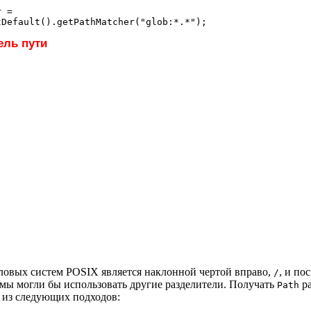
 =

ель пути
йловых систем POSIX является наклонной чертой вправо,
, и по
/
емы могли бы использовать другие разделители. Получать
ра
Path
 из следующих подходов: