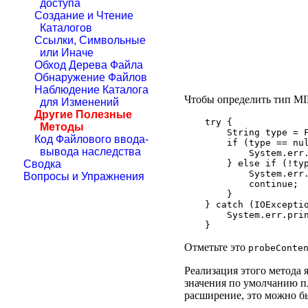
доступа
Создание и Чтение
Каталогов
Ссылки, Символьные
или Иначе
Обход Дерева Файла
Обнаружение Файлов
Наблюдение Каталога
Чтобы определить тип M
для Изменений
Другие Полезные
try {

Методы
    String type = F
Код Файлового ввода-
    if (type == nul
вывода наследства
        System.err
    } else if (!typ
Сводка
        System.err
Вопросы и Упражнения
        continue;

    }

} catch (IOExceptio
    System.err.prin
Отметьте это
probeConte
Реализация этого метода 
значения по умолчанию п
расширение, это можно б