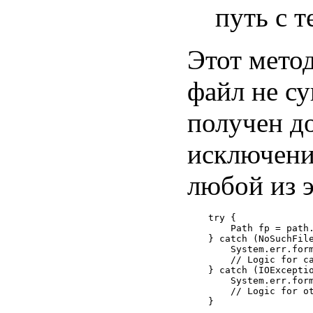
путь с 
Этот мето
файл не с
получен д
исключение
любой из 
try {

    Path fp = path.
} catch (NoSuchFile
    System.err.form
    // Logic for ca
} catch (IOExceptio
    System.err.form
    // Logic for ot