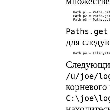
множестве
Path p1 = Paths.get
Path p2 = Paths.get
Paths.get
для следу
Следующий
/u/joe/lo
корневого
C:\joe\lo
находитес