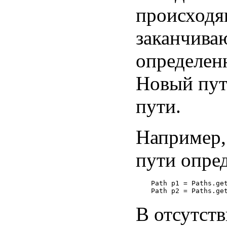
происходя
заканчива
определен
Новый пу
пути.
Например,
пути опре
Path p1 = Paths.get
В отсутст