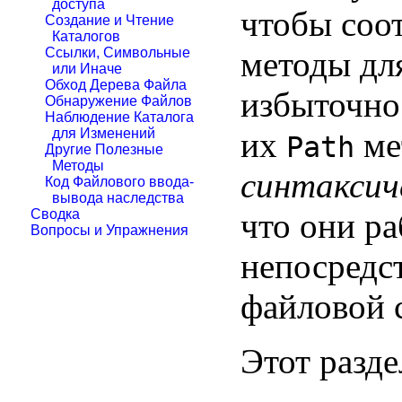
доступа
чтобы соот
Создание и Чтение
Каталогов
методы для
Ссылки, Символьные
или Иначе
Обход Дерева Файла
избыточнос
Обнаружение Файлов
Наблюдение Каталога
их
ме
для Изменений
Path
Другие Полезные
Методы
синтаксич
Код Файлового ввода-
вывода наследства
что они ра
Сводка
Вопросы и Упражнения
непосредс
файловой 
Этот разд