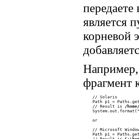
передаете
является п
корневой э
добавляетс
Например,
фрагмент к
// Solaris

Path p1 = Paths.get
// Result is 
/home
System.out.format("
or

// Microsoft Window
Path p1 = Paths.get
// Result is 
C:\ho