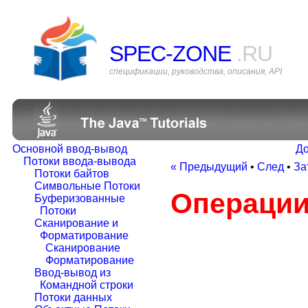
SPEC-ZONE
.RU
спецификации, руководства, описания, API
Основной ввод-вывод
До
Потоки ввода-вывода
« Предыдущий
•
След
•
За
Потоки байтов
Символьные Потоки
Операции
Буферизованные
Потоки
Сканирование и
Форматирование
Сканирование
Форматирование
Ввод-вывод из
Командной строки
Потоки данных