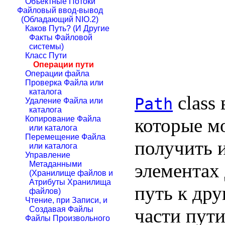
Объектные Потоки
Файловый ввод-вывод
(Обладающий NIO.2)
Каков Путь? (И Другие
Факты Файловой
системы)
Класс Пути
Операции пути
Операции файла
Проверка Файла или
каталога
class
Path
Удаление Файла или
каталога
которые мо
Копирование Файла
или каталога
Перемещение Файла
получить 
или каталога
Управление
элементах 
Метаданными
(Хранилище файлов и
Атрибуты Хранилища
путь к дру
файлов)
Чтение, при Записи, и
части пути
Создавая Файлы
Файлы Произвольного