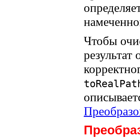
определяе
намеченно
Чтобы очис
результат
корректно
toRealPat
описывает
Преобразо
Преобра