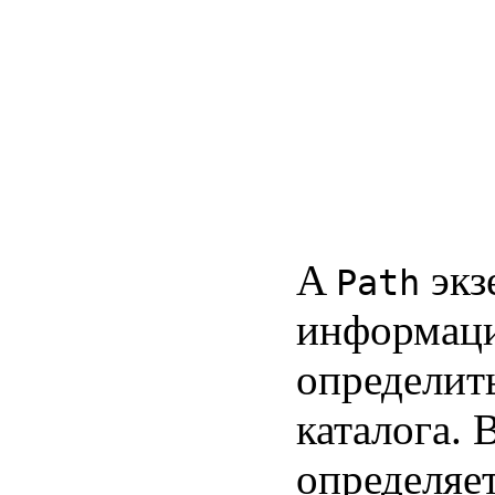
A
экз
Path
информаци
определит
каталога. 
определяет