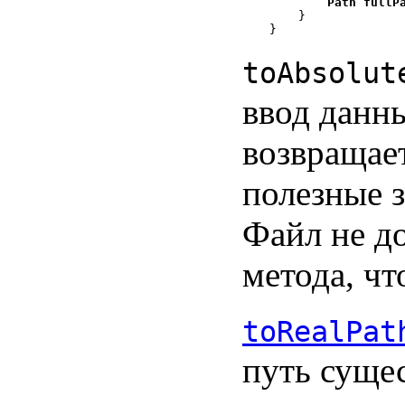
        Path fullP

    }

toAbsolut
ввод данн
возвращае
полезные з
Файл не д
метода, чт
toRealPat
путь суще