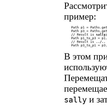
Рассмотри
пример:
Path p1 = Paths.get
Path p3 = Paths.get
// Result is 
sally
Path p1_to_p3 = p1.
// Result is 
../..
В этом при
использую
Перемещат
перемещае
и за
sally