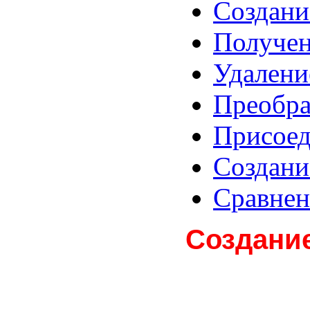
Создани
Получен
Удалени
Преобра
Присоед
Создани
Сравнен
Создани