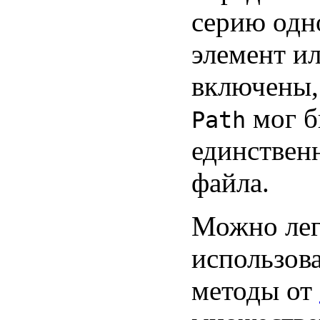
серию одн
элемент и
включены, 
мог б
Path
единствен
файла.
Можно лег
использов
методы от