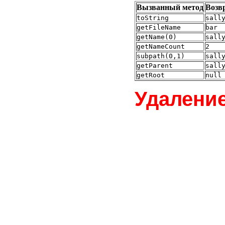
Вызванный метод
Возв
toString
sall
getFileName
bar
getName(0)
sall
getNameCount
2
subpath(0,1)
sall
getParent
sall
getRoot
null
Удалени