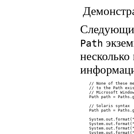
Демонстра
Следующий
экзем
Path
несколько
информаци
// None of these me
// to the Path exis
// Microsoft Window
Path path = Paths.g
// Solaris syntax

Path path = Paths.g
System.out.format("
System.out.format("
System.out.format("
System.out.format("