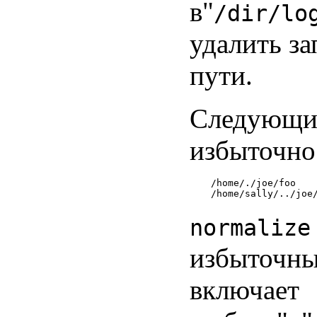
в"
/dir/lo
удалить за
пути.
Следующи
избыточно
/home/./joe/foo

normalize
избыточны
включает