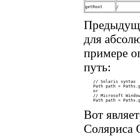
getRoot
/
Предыдущи
для абсол
примере о
путь:
// Solaris syntax

Path path = Paths.g
or

// Microsoft Window
Вот являе
Соляриса 