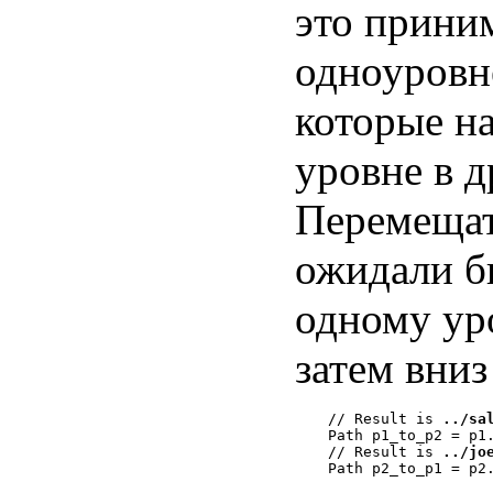
это прини
одноуровн
которые н
уровне в д
Перемещат
ожидали б
одному ур
затем вниз
// Result is 
../sa
Path p1_to_p2 = p1.
// Result is 
../jo