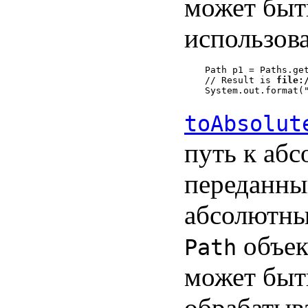
может быт
использов
Path p1 = Paths.get
// Result is 
file:
toAbsolut
путь к аб
переданный
абсолютны
объек
Path
может быт
обрабатыв