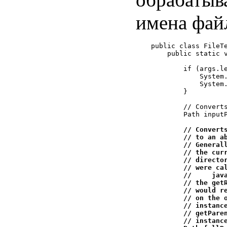
имена фай
public class FileTe
    public static v
        if (args.le
            System.
            System.
        }

        // Converts
        Path inputP
// Converts
        // to an ab
        // Generall
        // the curr
        // director
        // were cal
        //     java
        // the getR
        // would re
        // on the o
        // instance
        // getParen
        // instance