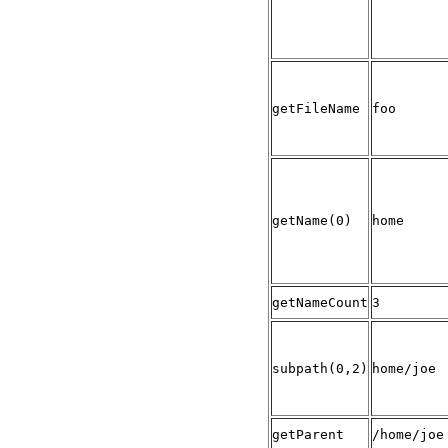
getFileName
foo
getName(0)
home
getNameCount
3
subpath(0,2)
home/joe
getParent
/home/joe