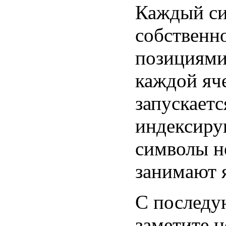
Каждый сим
собственн
позициями
каждой яче
запускаетс
индексирую
символы н
занимают я
С последу
заметите н