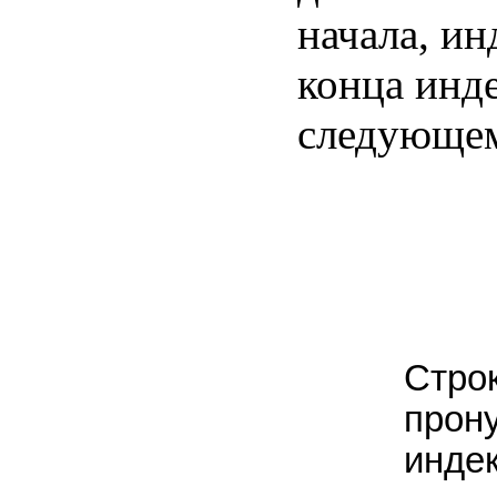
начала, и
конца инде
следующем
Стро
прон
индек