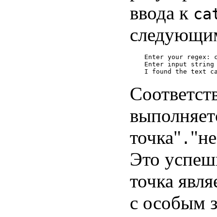
ввода к
ca
следующим
Enter your regex: c
Enter input string 
Соответст
выполняетс
точка"
"не
.
Это успеш
точка явля
с особым 