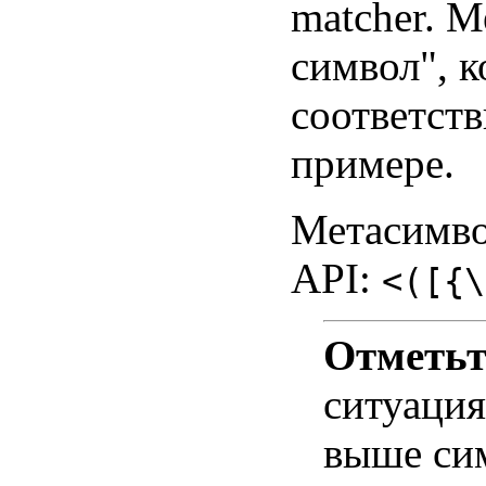
matcher. М
символ", к
соответств
примере.
Метасимво
API:
<([{\
Отметьт
ситуаци
выше си