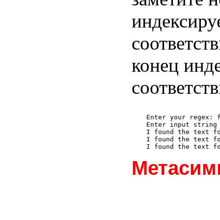
индексиру
соответств
конец инд
соответств
Enter your regex: f
Enter input string 
I found the text fo
I found the text fo
Метасим