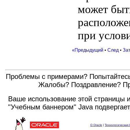
может быт
расположе
при услов
«Предыдущий
•
След
•
За
Проблемы с примерами? Попытайтес
Жалобы? Поздравление? П
Ваше использование этой
страницы и
"Учебным баннером" Java подвергае
О Oracle
|
Технологическая 