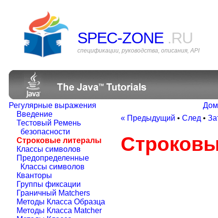
SPEC-ZONE
.RU
спецификации, руководства, описания, API
Регулярные выражения
Дом
Введение
« Предыдущий
•
След
•
За
Тестовый Ремень
безопасности
Строковы
Строковые литералы
Классы символов
Предопределенные
Классы символов
Кванторы
Группы фиксации
Граничный Matchers
Методы Класса Образца
Методы Класса Matcher