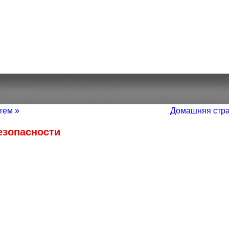
тем »
Домашняя стр
езопасности