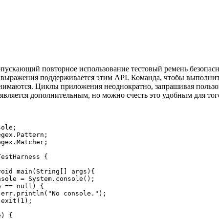
допускающий повторное использование тестовый ремень безопас
 выражения поддерживается этим API. Команда, чтобы выполнит
нимаются. Циклы приложения неоднократно, запрашивая пользова
 является дополнительным, но можно счесть это удобным для то
ole;

gex.Pattern;

gex.Matcher;

estHarness {

oid main(String[] args){

sole = System.console();

 == null) {

err.println("No console.");

exit(1);

) {
