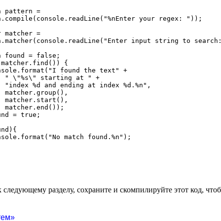
 pattern = 

.compile(console.readLine("%nEnter your regex: "));

 matcher = 

n.matcher(console.readLine("Enter input string to search:
 found = false;

matcher.find()) {

sole.format("I found the text" +

 " \"%s\" starting at " +

 "index %d and ending at index %d.%n",

 matcher.group(),

 matcher.start(),

 matcher.end());

nd = true;

nd){

sole.format("No match found.%n");

 следующему разделу, сохраните и скомпилируйте этот код, что
тем»