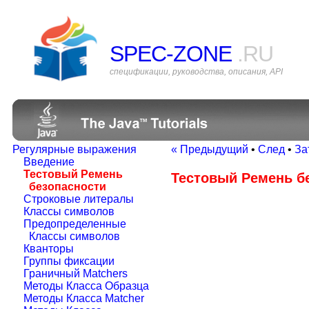
SPEC-ZONE
.RU
спецификации, руководства, описания, API
Регулярные выражения
« Предыдущий
•
След
•
За
Введение
Тестовый Ремень
Тестовый Ремень б
безопасности
Строковые литералы
Классы символов
Предопределенные
Классы символов
Кванторы
Группы фиксации
Граничный Matchers
Методы Класса Образца
Методы Класса Matcher