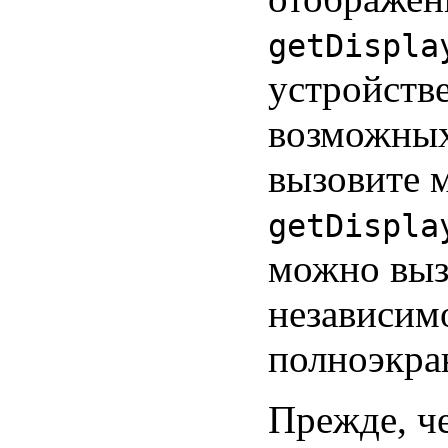
getDispla
устройстве
возможных
вызовите 
getDispla
можно выз
независимо
полноэкра
Прежде, ч