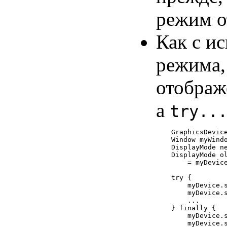
режим о
Как с и
режима,
отображ
a
try..
GraphicsDevice
Window myWindo
DisplayMode ne
DisplayMode ol
    = myDevice
try {

    myDevice.s
    myDevice.s
    ...

} finally {

    myDevice.s
    myDevice.s