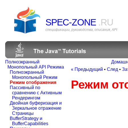
SPEC-ZONE
.RU
спецификации, руководства, описания, API
Полноэкранный
Домашн
Монопольный API Режима
« Предыдущий
•
След
•
За
Полноэкранный
Монопольный Режим
Режим от
Режим отображения
Пассивный по
сравнению с Активным
Рендерингом
Двойная буферизация и
Зеркальное отражение
Страницы
BufferStrategy и
BufferCapabilities