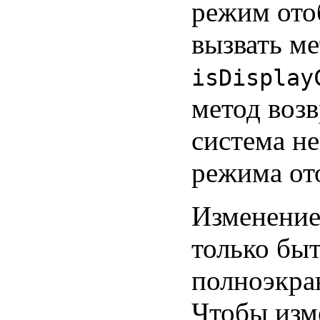
режим ото
вызвать ме
isDisplay
метод воз
система н
режима от
Изменение
только быт
полноэкра
Чтобы изм