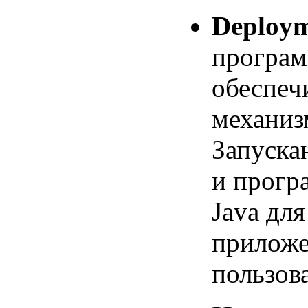
Deploym
програм
обеспеч
механиз
Запуска
и прогр
Java дл
приложе
пользов