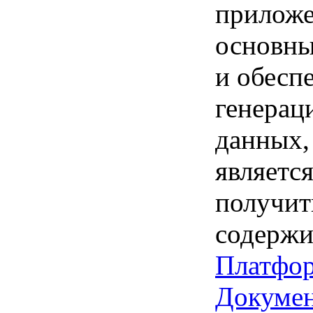
приложе
основны
и обесп
генерац
данных,
являетс
получить
содержи
Платфор
Докуме