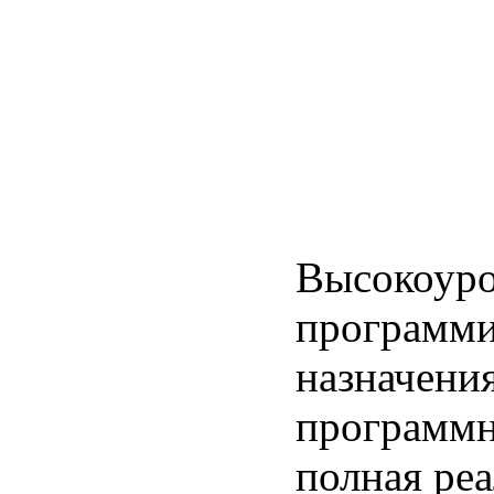
Высокоуро
программи
назначени
программн
полная ре