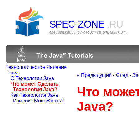
SPEC-ZONE
.RU
спецификации, руководства, описания, API
Технологическое Явление
Java
« Предыдущий
•
След
•
За
О Технологии Java
Что может Сделать
Что може
Технология Java?
Как Технология Java
Изменит Мою Жизнь?
Java?