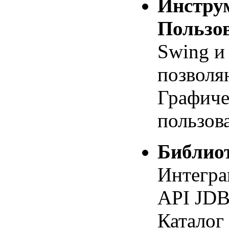
Инстру
Пользов
Swing и
позволя
Графиче
пользова
Библио
Интеграц
API JDB
Каталог 