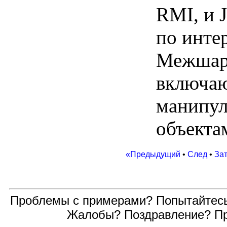
RMI, и 
по инте
Межшара
включаю
манипу
объекта
«Предыдущий
•
След
•
За
Проблемы с примерами? Попытайтес
Жалобы? Поздравление? П