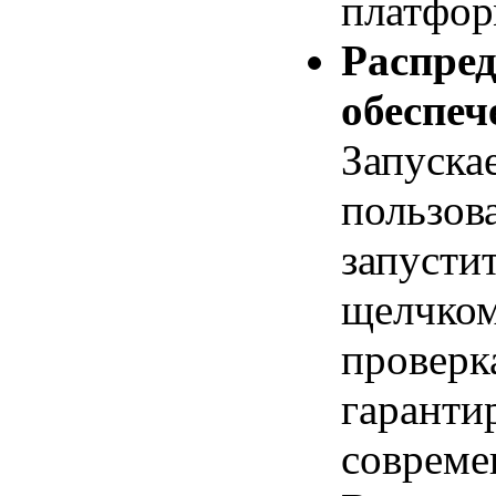
платфор
Распре
обеспеч
Запуска
пользов
запусти
щелчком
проверк
гарантир
совреме