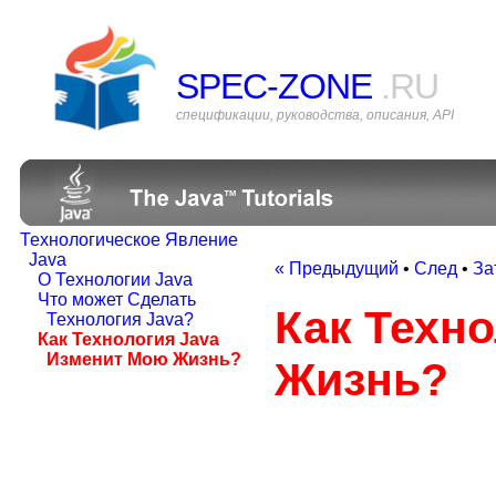
SPEC-ZONE
.RU
спецификации, руководства, описания, API
Технологическое Явление
Java
« Предыдущий
•
След
•
За
О Технологии Java
Что может Сделать
Как Техн
Технология Java?
Как Технология Java
Изменит Мою Жизнь?
Жизнь?