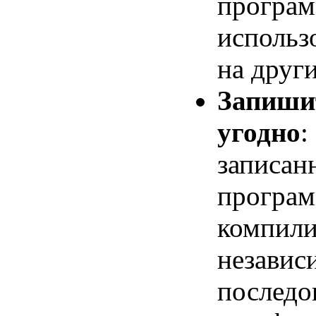
програм
использ
на друг
Запишит
угодно
:
записан
програм
компили
независ
последо