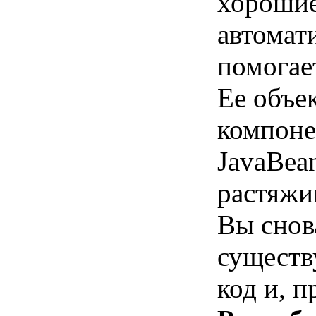
хорошие
автомат
помогае
Ее объе
компоне
JavaBea
растяжи
Вы снов
существ
код и, 