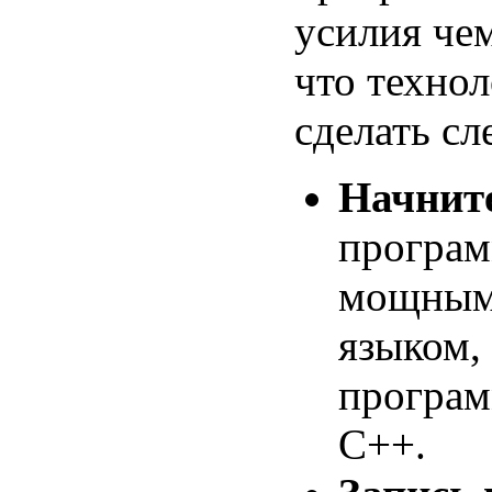
усилия че
что техно
сделать с
Начнит
програм
мощным
языком,
програм
C++.