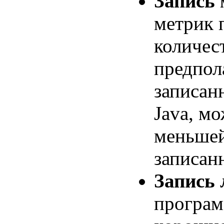
Запись 
метрик 
количест
предпол
записан
Java, мо
меньшей
записан
Запись 
програм