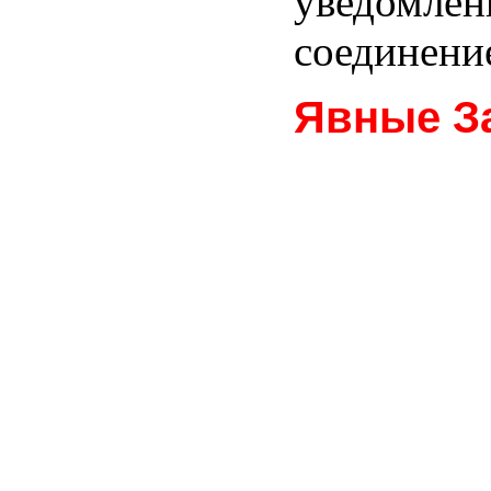
уведомлен
соединени
Явные З