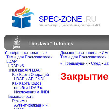
SPEC-ZONE
.RU
спецификации, руководства, описания, API
Усовершенствованные
Домашняя страница
>
Име
Темы для Пользователей
Темы для Пользователей
LDAP
« Предыдущий
•
След
•
За
LDAP v3
JNDI как API LDAP
Закрытие
Как Карта Операций
LDAP к API JNDI
Как Карта Кодов
ошибки LDAP к
Исключениям JNDI
Безопасность
Режимы
Аутентификации к