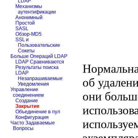
LDAP
Механизмы
аутентификации
Анонимный
Простой
SASL
Обзор-MD5
SSL и
Пользовательские
Сокеты
Больше Операций LDAP
LDAP Сравниваются
Нормальна
Результаты поиска
LDAP
об удален
Незапрашиваемые
Уведомления
Управление
они больше
соединением
Создание
использов
Закрытие
Объединение в пул
Конфигурация
используе
Часто Задаваемые
Вопросы
экземпля