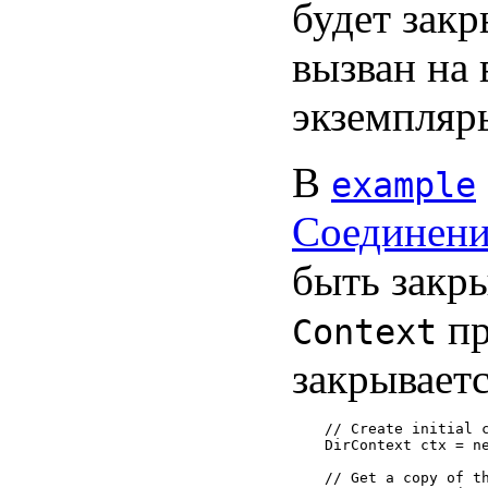
будет закр
вызван на 
экземпля
В
example
Соединен
быть закры
пр
Context
закрываетс
// Create initial c
DirContext ctx = ne
// Get a copy of th