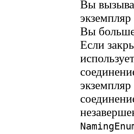
Вы вызыв
экземпляр
Вы больше
Если закр
используе
соединение
экземпляр
соединени
незаверше
NamingEnu