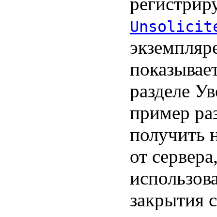
регистрир
Unsolicit
экземпляр
показывае
разделе У
пример раз
получить 
от сервера
использов
закрытия 