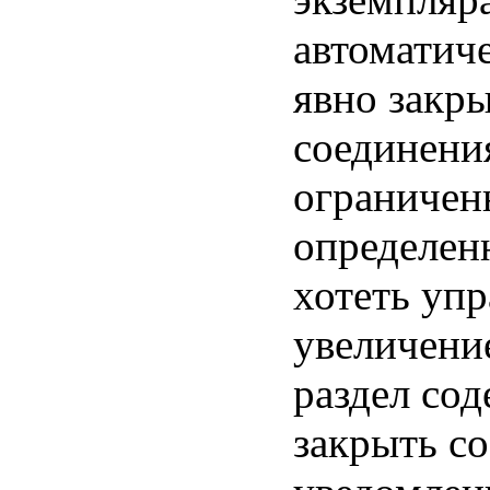
автоматич
явно закр
соединения
ограничен
определен
хотеть уп
увеличени
раздел со
закрыть со