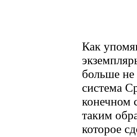
Как упомян
экземпля
больше не 
система С
конечном с
таким обр
которое с