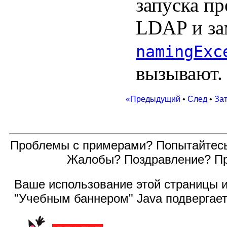
запуска п
LDAP и зам
namingExc
вызывают.
«Предыдущий
•
След
•
За
Проблемы с примерами? Попытайтес
Жалобы? Поздравление? П
Ваше использование этой
страницы и
"Учебным баннером" Java подвергае