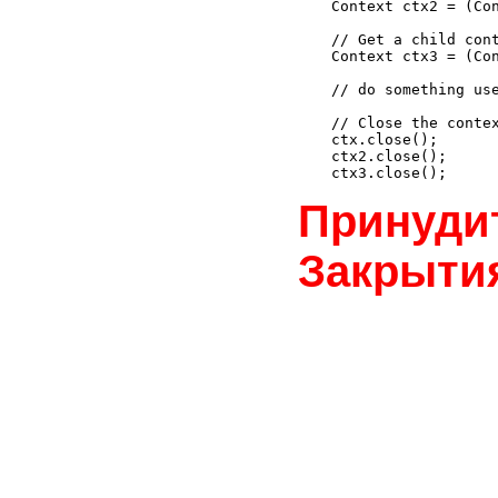
Context ctx2 = (Con
// Get a child cont
Context ctx3 = (Con
// do something use
// Close the contex
ctx.close();

ctx2.close();

Принуди
Закрыти