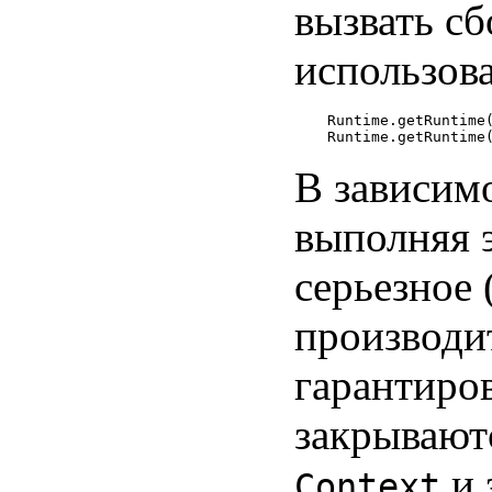
вызвать с
использов
Runtime.getRuntime(
В зависим
выполняя 
серьезное
производи
гарантиров
закрывают
и 
Context