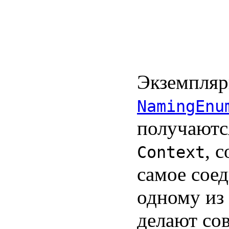
Экземпля
NamingEnu
получаютс
, 
Context
самое соед
одному из
делают со