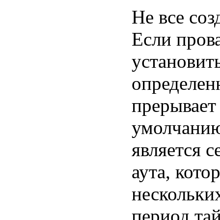
Не все со
Если пров
установить
определенн
прерывает
умолчанию
является с
аута, кото
нескольки
период тай