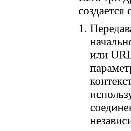
создается 
Передав
начальн
или URL
парамет
контекс
использу
соедине
независи