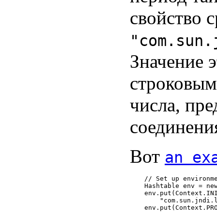
свойство 
"com.sun.
Значение э
строковым
числа, пр
соединени
Вот
an ex
// Set up environme
Hashtable env = new
env.put(Context.INI
    "com.sun.jndi.l
env.put(Context.PRO