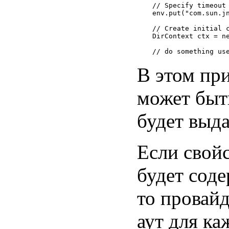
// Specify timeout 
env.put("com.sun.jn
// Create initial c
DirContext ctx = ne
В этом при
может быть
будет выд
Если свой
будет сод
то провайд
аут для к