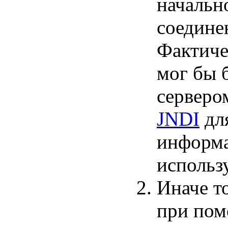
начальн
соедине
Фактиче
мог бы 
серверо
JNDI
дл
информа
использ
Иначе то
при по