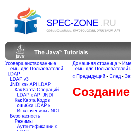
SPEC-ZONE
.RU
спецификации, руководства, описания, API
Усовершенствованные
Домашняя страница
>
Име
Темы для Пользователей
Темы для Пользователей
LDAP
« Предыдущий
•
След
•
За
LDAP v3
JNDI как API LDAP
Создание
Как Карта Операций
LDAP к API JNDI
Как Карта Кодов
ошибки LDAP к
Исключениям JNDI
Безопасность
Режимы
Аутентификации к