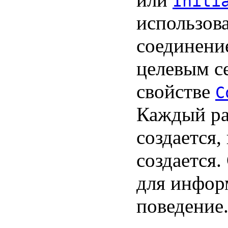
Initi
использов
соединение
целевым с
свойстве
C
Каждый раз
создается
создается.
для информ
поведение