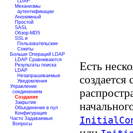
LDAP
Механизмы
аутентификации
Анонимный
Простой
SASL
Обзор-MD5
SSL и
Пользовательские
Сокеты
Больше Операций LDAP
LDAP Сравниваются
Есть неск
Результаты поиска
LDAP
создается 
Незапрашиваемые
Уведомления
Управление
распростр
соединением
Создание
начального
Закрытие
Объединение в пул
Конфигурация
InitialCo
Часто Задаваемые
Вопросы
или