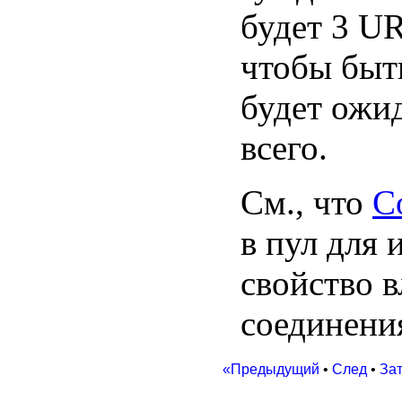
будет 3 UR
чтобы быть
будет ожи
всего.
См., что
С
в пул для 
свойство в
соединени
«Предыдущий
•
След
•
За