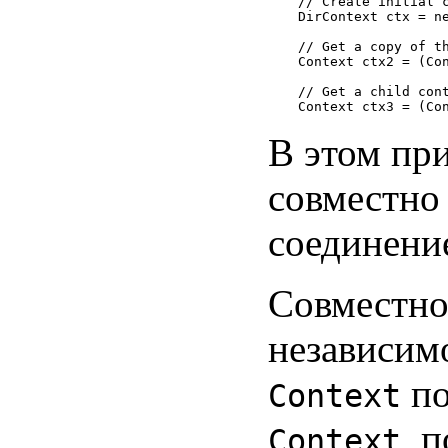
// Create initial c
DirContext ctx = ne
// Get a copy of th
Context ctx2 = (Con
// Get a child cont
В этом пр
совместно
соединени
Совместно
независимо
по
Context
, 
Context