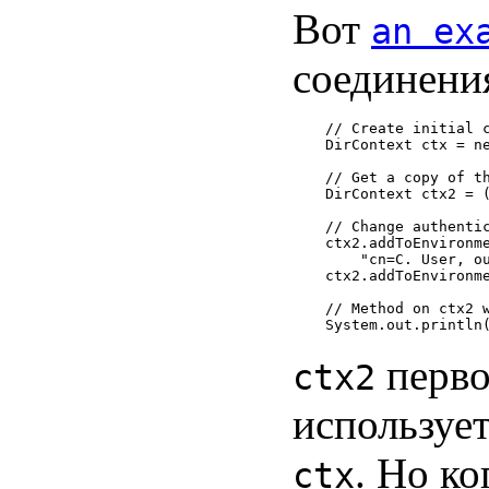
Вот
an ex
соединени
// Create initial c
DirContext ctx = ne
// Get a copy of th
DirContext ctx2 = (
// Change authentic
ctx2.addToEnvironme
    "cn=C. User, ou
ctx2.addToEnvironme
// Method on ctx2 w
перво
ctx2
использует
. Но ко
ctx