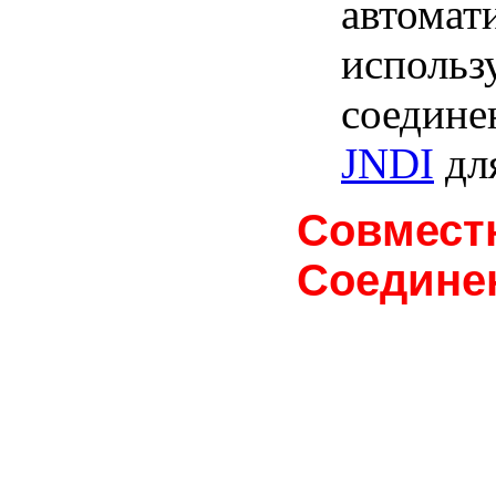
автомат
использу
соедине
JNDI
дл
Совмест
Соедине