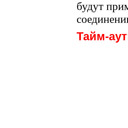
будут при
соединени
Тайм-ау