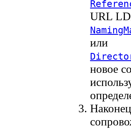
Referen
URL LDA
NamingM
или
Directo
новое с
использ
определ
Наконец
сопрово