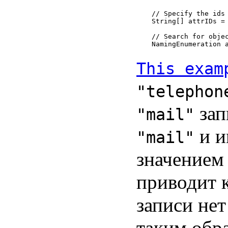
// Specify the ids 
String[] attrIDs = 
// Search for objec
This exam
"telephon
зап
"mail"
и и
"mail"
значение
приводит 
записи не
таким обра