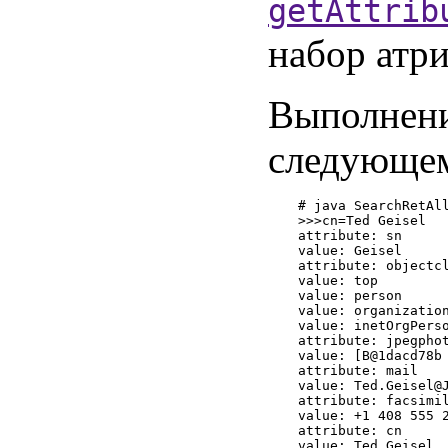
getAttrib
набор атри
Выполнен
следующем
# java SearchRetAll
>>>cn=Ted Geisel

attribute: sn

value: Geisel

attribute: objectcl
value: top

value: person

value: organization
value: inetOrgPerso
attribute: jpegphot
value: [B@1dacd78b

attribute: mail

value: Ted.Geisel@J
attribute: facsimil
value: +1 408 555 2
attribute: cn

value: Ted Geisel
