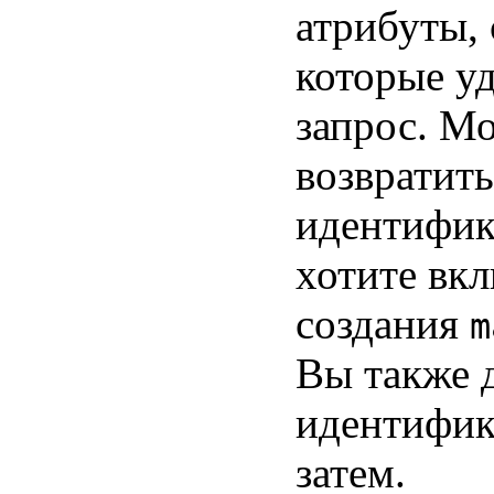
атрибуты, 
которые у
запрос. М
возвратить
идентифик
хотите вкл
создания
m
Вы также 
идентифика
затем.