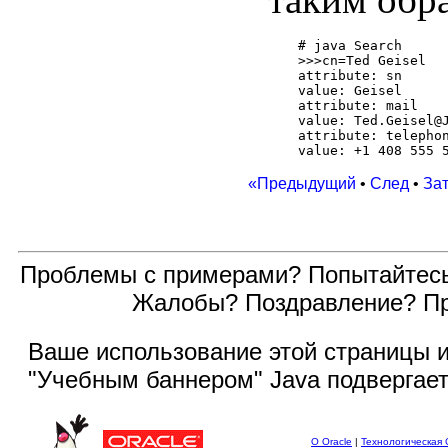
# java Search 

>>>cn=Ted Geisel

attribute: sn

value: Geisel

attribute: mail

value: Ted.Geisel@J
attribute: telephon
«Предыдущий
•
След
•
За
Проблемы с примерами? Попытайтес
Жалобы? Поздравление? П
Ваше использование этой
страницы и
"Учебным баннером" Java подвергае
О Oracle
|
Технологическая 