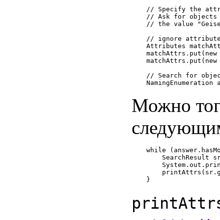
// Specify the attr
// Ask for objects 
// the value "Geise
// ignore attribute
Attributes matchAtt
matchAttrs.put(new 
matchAttrs.put(new 
// Search for objec
Можно тог
следующим
while (answer.hasMo
    SearchResult sr
    System.out.prin
    printAttrs(sr.g
printAttr