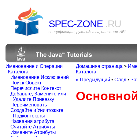
SPEC-ZONE
.RU
спецификации, руководства, описания, API
Именование и Операции
Домашняя страница
>
Име
Каталога
Каталога
Именование Исключений
« Предыдущий
•
След
•
За
Поиск Объект
Перечислите Контекст
Основной
Добавьте, Замените или
Удалите Привязку
Переименовать
Создайте и Уничтожьте
Подконтексты
Названия атрибута
Считайте Атрибуты
Измените Атрибуты