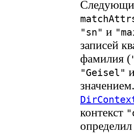
Следующий
matchAttr
и
"sn"
"ma
записей к
фамилия (
и
"Geisel"
значением.
DirContex
контекст
"
определил