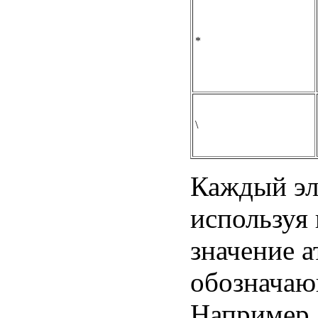
*
\
Каждый эле
используя
значение а
обозначаю
Например,