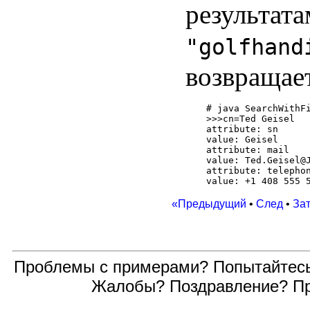
результата
"golfhand
возвращает
# java SearchWithFi
>>>cn=Ted Geisel

attribute: sn

value: Geisel

attribute: mail

value: Ted.Geisel@J
attribute: telephon
«Предыдущий
•
След
•
За
Проблемы с примерами? Попытайтес
Жалобы? Поздравление? П