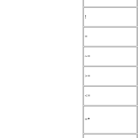
!
=
~=
>=
<=
=*