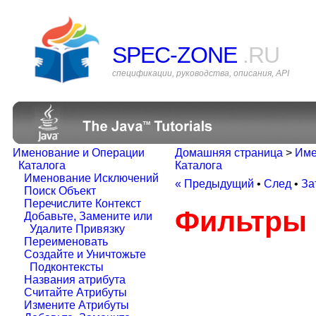
SPEC-ZONE
.RU
спецификации, руководства, описания, API
Именование и Операции
Домашняя страница
>
Име
Каталога
Каталога
Именование Исключений
« Предыдущий
•
След
•
За
Поиск Объект
Перечислите Контекст
Фильтры
Добавьте, Замените или
Удалите Привязку
Переименовать
Создайте и Уничтожьте
Подконтексты
Названия атрибута
Считайте Атрибуты
Измените Атрибуты