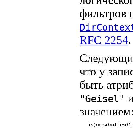
фильтров 
DirContex
RFC 2254
.
Следующий
что у зап
быть атри
и
"Geisel"
значением