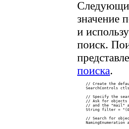
Следующий
значение 
и использу
поиск. Пои
представл
поиска
.
// Create the defau
SearchControls ctls
// Specify the sear
// Ask for objects 
// and the "mail" a
String filter = "(&
// Search for objec