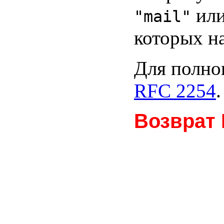
или
"mail"
которых на
Для полног
RFC 2254
.
Возврат