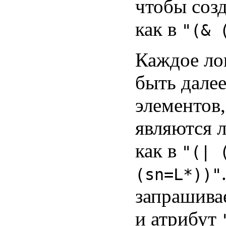
чтобы соз
как в
"(& 
Каждое ло
быть далее
элементов
являются 
как в
"(| 
(sn=L*))"
запрашивае
и атрибут