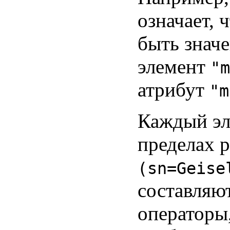
означает, 
быть знач
элемент
"m
атрибут
"m
Каждый эл
пределах р
(sn=Geise
составляют
операторы,