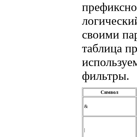
префиксной
логический
своими па
таблица п
используем
фильтры.
Символ
&
|