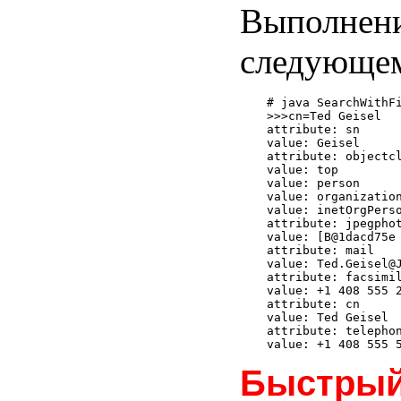
Выполнен
следующем
# java SearchWithFi
>>>cn=Ted Geisel

attribute: sn

value: Geisel

attribute: objectcl
value: top

value: person

value: organization
value: inetOrgPerso
attribute: jpegphot
value: [B@1dacd75e

attribute: mail

value: Ted.Geisel@J
attribute: facsimil
value: +1 408 555 2
attribute: cn

value: Ted Geisel

attribute: telephon
Быстрый