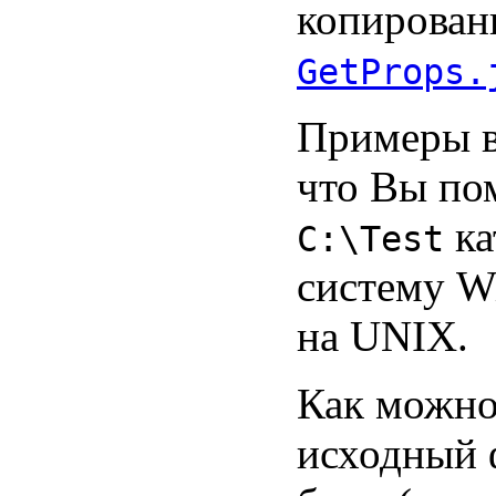
копирован
GetProps.
Примеры в
что Вы по
ка
C:\Test
систему W
на UNIX.
Как можно
исходный 