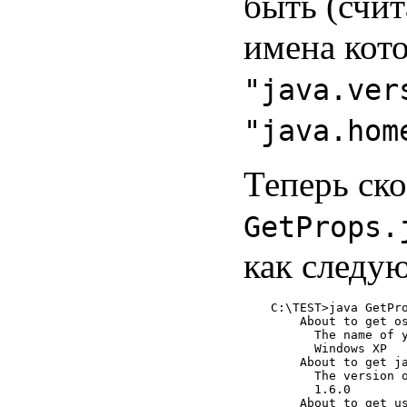
быть (счит
имена кот
"java.ver
"java.hom
Теперь ск
GetProps.
как следу
C:\TEST>java GetPro
    About to get os
      The name of y
      Windows XP

    About to get ja
      The version o
      1.6.0

    About to get us