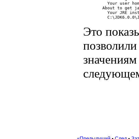
      Your user hom
    About to get ja
      Your JRE inst
Это показ
позволили
значениям 
следующем
«Предыдущий
•
След
•
За