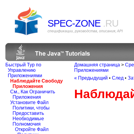
SPEC-ZONE
.RU
спецификации, руководства, описания, API
Быстрый Тур по
Домашняя страница
>
Сре
Управлению
Приложениями
Приложениями
« Предыдущий
•
След
•
За
Наблюдайте Свободу
Приложения
Наблюдай
См., Как Ограничить
Приложения
Установите Файл
Политики, чтобы
Предоставить
Необходимые
Полномочия
Откройте Файл