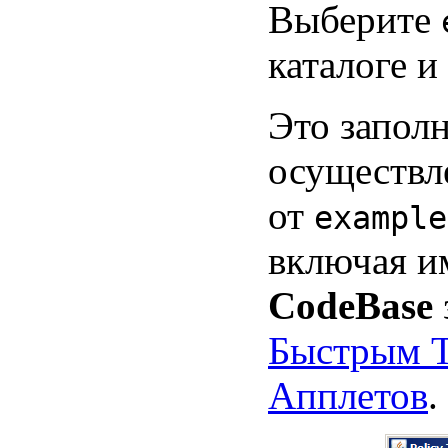
Выберите
каталоге 
Это запол
осуществл
от
example
включая и
CodeBase
Быстрым Т
Апплетов
.