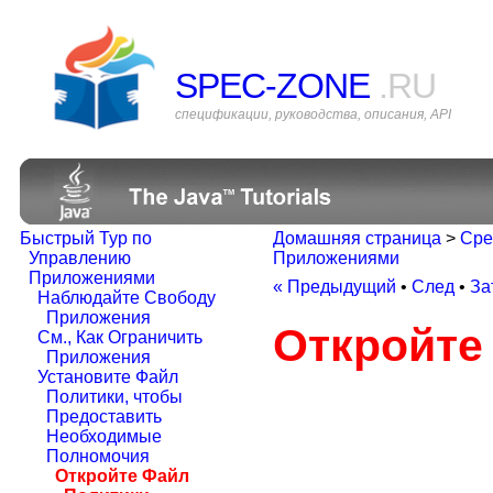
SPEC-ZONE
.RU
спецификации, руководства, описания, API
Быстрый Тур по
Домашняя страница
>
Сре
Управлению
Приложениями
Приложениями
« Предыдущий
•
След
•
За
Наблюдайте Свободу
Приложения
Откройте
См., Как Ограничить
Приложения
Установите Файл
Политики, чтобы
Предоставить
Необходимые
Полномочия
Откройте Файл