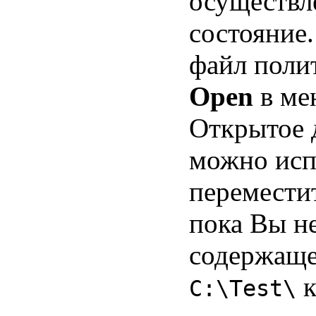
осуществл
состояние
файл поли
Open
в м
Открытое 
можно исп
переместит
пока Вы не
содержащег
к
C:\Test\