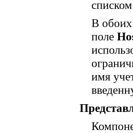
списком
В обоих
поле
Hos
использ
ограничи
имя уче
введенн
Представл
Компоне