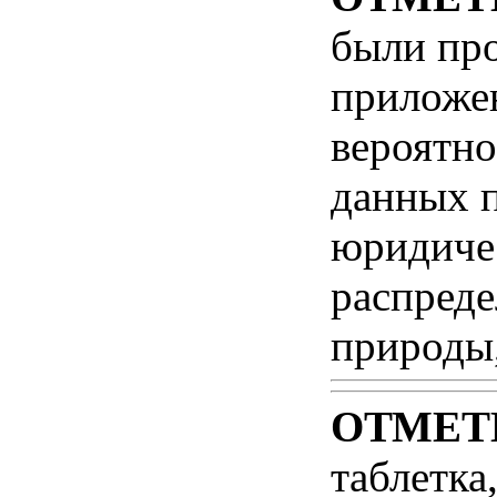
были пр
приложен
вероятно
данных п
юридиче
распред
природы,
ОТМЕТ
таблетка