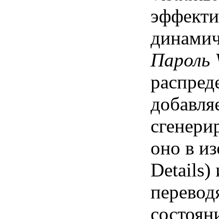
эффекти
динамич
Пароль V
распред
добавля
сгенери
оно в и
Details
перевод
состоян