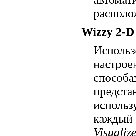
располо
Wizzy 2-D
Использ
настрое
способа
предста
использ
каждый 
Visualiz