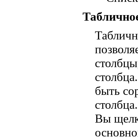
Табличное
Табличн
позволя
столбцы
столбца
быть со
столбца.
Вы щелк
основно