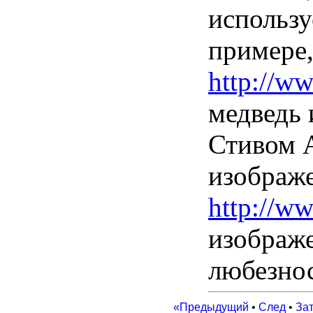
использ
примере
http://w
медведь
Стивом 
изображ
http://w
изображе
любезно
«Предыдущий
•
След
•
За