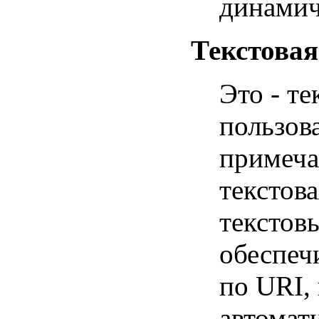
динамич
Текстова
Это - те
пользов
примеча
текстов
текстов
обеспеч
по URI,
автомат