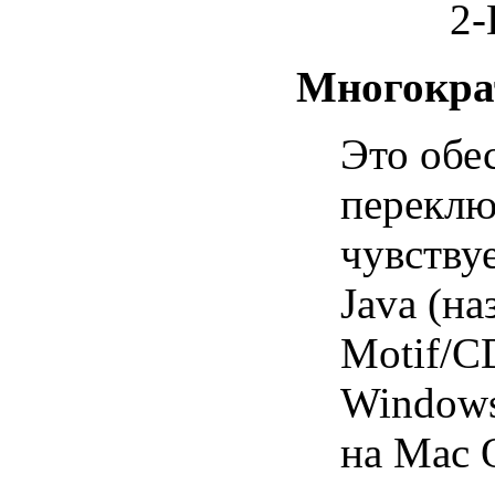
2-
Многокра
Это обе
переклю
чувству
Java (н
Motif/C
Windows
на Mac O