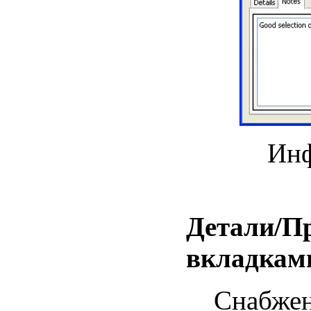
Инф
Детали/П
вкладкам
Снабжен