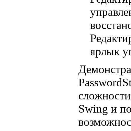
управле
восстан
Редакти
ярлык у
Демонстр
PasswordS
сложности
Swing и п
возможнос