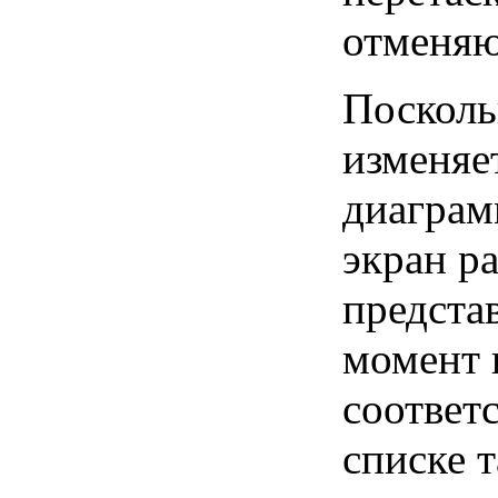
отменяю
Посколь
изменяе
диаграм
экран р
предста
момент 
соответ
списке 