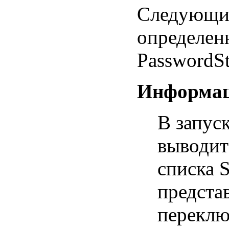
Следующие
определен
PasswordSt
Информац
В запус
выводит
списка 
предста
переклю