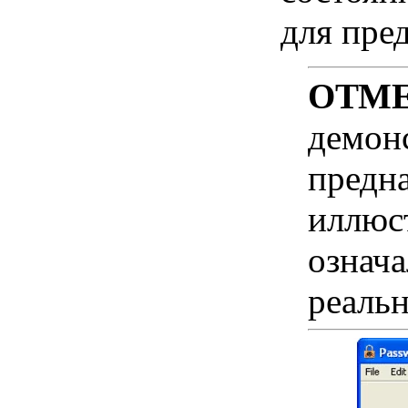
для пре
ОТМЕ
демон
предна
иллюс
означа
реальн