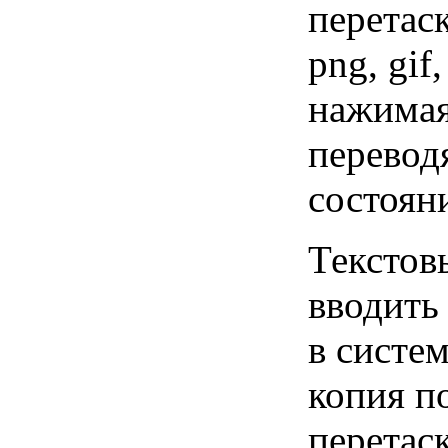
перетас
png, gif
нажимая
перевод
состоян
Текстов
вводить
в систем
копия п
перетас