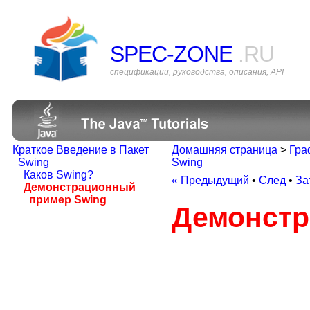
SPEC-ZONE
.RU
спецификации, руководства, описания, API
Краткое Введение в Пакет
Домашняя страница
>
Гра
Swing
Swing
Каков Swing?
« Предыдущий
•
След
•
За
Демонстрационный
пример Swing
Демонстр