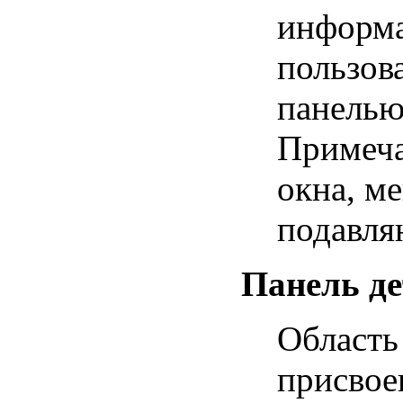
информа
пользов
панелью
Примеча
окна, м
подавля
Панель де
Область
присвое