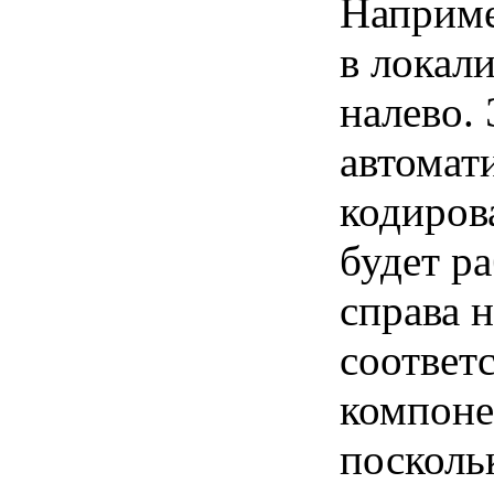
Наприме
в локали
налево.
автомат
кодиров
будет ра
справа н
соответ
компоне
посколь