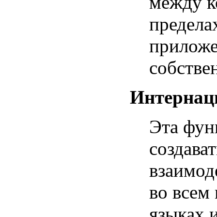
между к
предела
приложе
собстве
Интернац
Эта фун
создава
взаимод
во всем
языках 