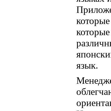
Приложе
которые
которые
различн
японски
язык.
Менедже
облегча
ориента