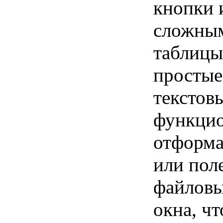
кнопки 
сложным
таблицы
простые
текстов
функцио
отформа
или пол
файловы
окна, ч