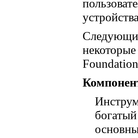
пользоват
устройств
Следующий
некоторые 
Foundation
Компонен
Инструм
богатый
основны