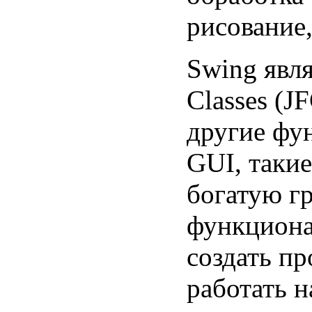
рисование,
Swing явля
Classes (J
другие фу
GUI, таки
богатую г
функциона
создать пр
работать н