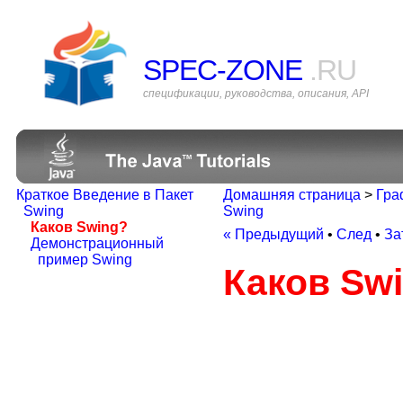
SPEC-ZONE
.RU
спецификации, руководства, описания, API
Краткое Введение в Пакет
Домашняя страница
>
Гра
Swing
Swing
Каков Swing?
« Предыдущий
•
След
•
За
Демонстрационный
пример Swing
Каков Sw