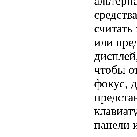
альтерн
средства
считать
или пре
дисплей
чтобы о
фокус, 
предста
клавиат
панели 