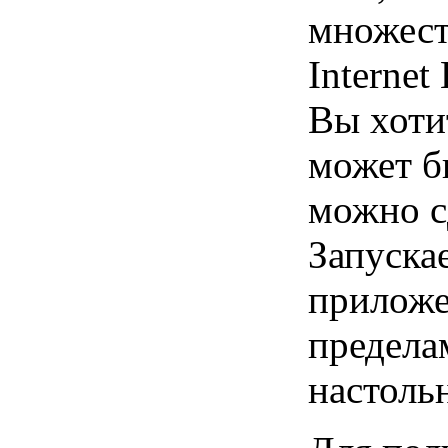
множест
Internet 
Вы хоти
может б
можно сд
Запуска
приложе
предела
настоль