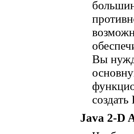
большин
противн
возможн
обеспеч
Вы нужд
основн
функцио
создать
Java 2-D 