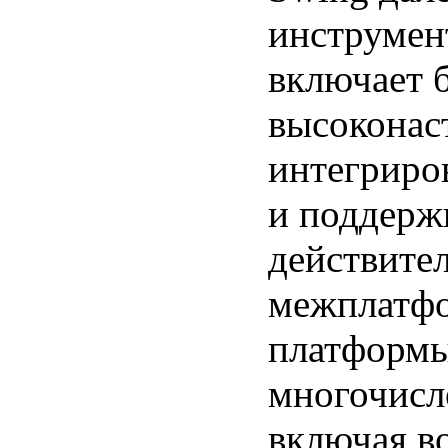
инструмент
включает 
высоконас
интегриро
и поддерж
действите
межплатф
платформы
многочисле
включая в