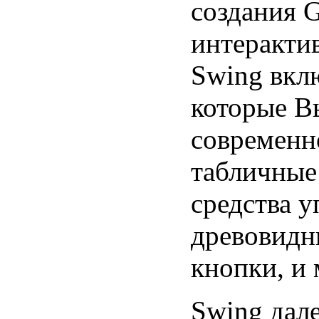
создания 
интеракти
Swing вкл
которые В
современн
табличные
средства у
древовидн
кнопки, и 
Swing дал