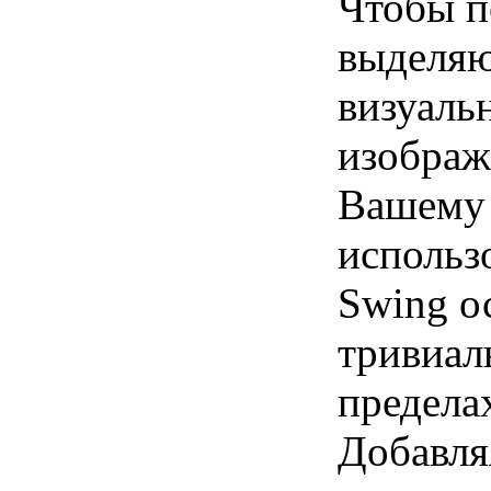
Чтобы п
выделяю
визуальн
изображ
Вашему 
использ
Swing ос
тривиал
предела
Добавля