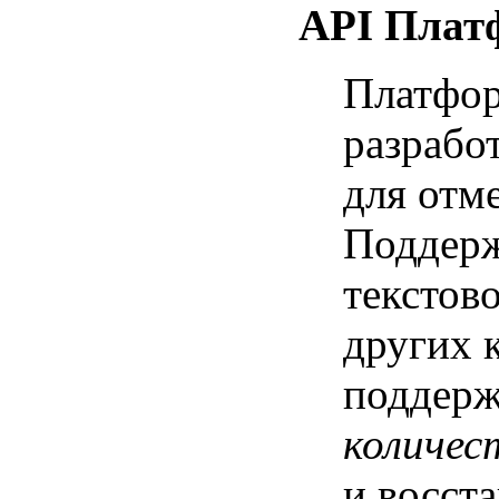
API Плат
Платфор
разрабо
для отм
Поддерж
текстов
других 
поддер
количес
и восста