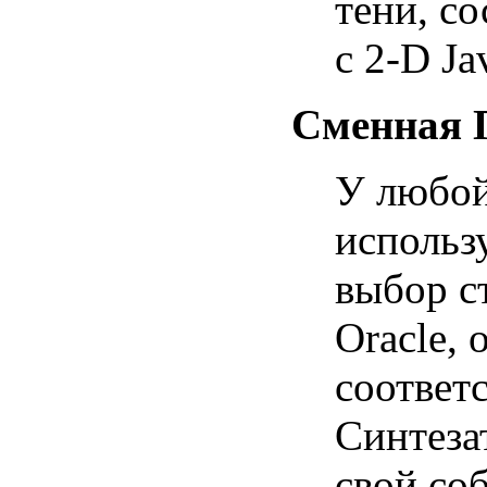
тени, с
с 2-D Ja
Сменная 
У любой
использ
выбор с
Oracle,
соответ
Синтеза
свой со