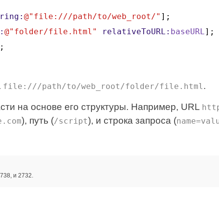
ring:
@"file:///path/to/web_root/"
];
:
@"folder/file.html"
relativeToURL:
baseURL
];
;
L
.
file:///path/to/web_root/folder/file.html
сти на основе его структуры. Например, URL
htt
), путь (
), и строка запроса (
e.com
/script
name=val
738, и 2732.