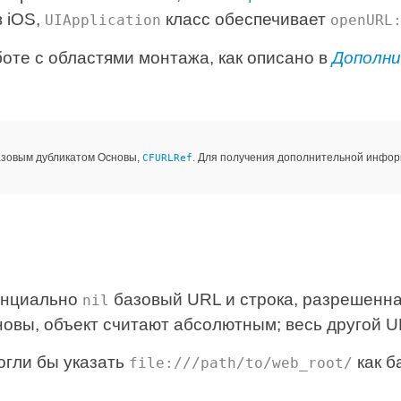
в iOS,
класс обеспечивает
UIApplication
openURL
оте с областями монтажа, как описано в
Дополн
азовым дубликатом Основы,
. Для получения дополнительной инфор
CFURLRef
тенциально
базовый URL и строка, разрешенна
nil
новы, объект считают абсолютным; весь другой 
огли бы указать
как б
file:///path/to/web_root/