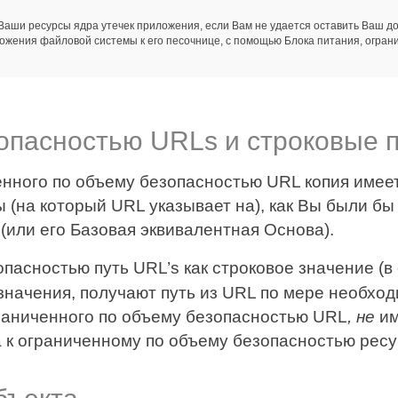
Ваши ресурсы ядра утечек приложения, если Вам не удается оставить Ваш д
ожения файловой системы к его песочнице, с помощью Блока питания, огран
опасностью URLs и строковые 
нного по объему безопасностью URL копия имее
 (на который URL указывает на), как Вы были б
(или его Базовая эквивалентная Основа).
асностью путь URL’s как строковое значение (в
значения, получают путь из URL по мере необход
граниченного по объему безопасностью URL
, не
им
а к ограниченному по объему безопасностью ресу