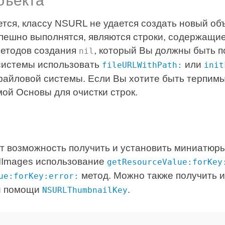
бъекта
ся, классу NSURL не удается создать новый объ
пешно выполнятся, являются строки, содержащи
методов создания
, который Вы должны быть п
nil
системы использовать
или
fileURLWithPath:
init
файловой системы. Если Вы хотите быть терпимы
ой Основы для очистки строк.
ет возможность получить и установить миниатюры 
UIImages использование
getResourceValue:forKey
метод. Можно также получить 
ue:forKey:error:
ри помощи
.
NSURLThumbnailKey