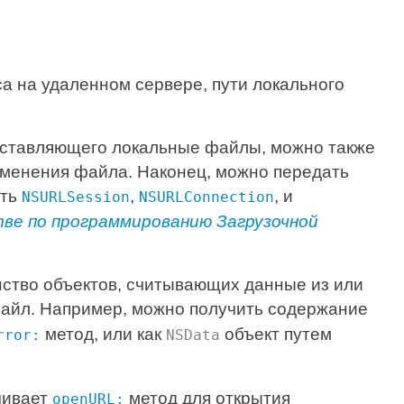
а на удаленном сервере, пути локального
едставляющего локальные файлы, можно также
зменения файла. Наконец, можно передать
ать
,
, и
NSURLSession
NSURLConnection
ве по программированию Загрузочной
ство объектов, считывающих данные из или
 файл. Например, можно получить содержание
метод, или как
объект путем
rror:
NSData
чивает
метод для открытия
openURL: