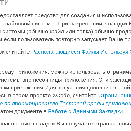
ти
едоставляет средство для создания и использов
рс файловой системы. При разрешении закладки
й системы (обычно файл или папка) обычно продо
 если пользователь повторно запускает Ваше пр
ок считайте
Располагающиеся Файлы Используя 
среду приложения, можно использовать
огранич
системы вне песочницы приложения. Эти закладк
ски приложения. Для получения дополнительной 
сь в своем проекте XCode, считайте
Ограниченны
е по проектированию Тестовой среды приложе
 этом документе в
Работе с Данными Закладки
.
опасностью закладки Вы получаете ограниченны