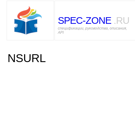
SPEC-ZONE
.RU
спецификации, руководства, описания,
API
NSURL