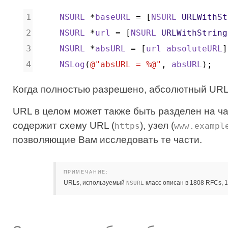
NSURL
*
baseURL
=
[
NSURL
URLWithSt
NSURL
*
url
=
[
NSURL
URLWithString
NSURL
*
absURL
=
[
url
absoluteURL
]
NSLog
(
@"absURL = %@"
,
absURL
);
Когда полностью разрешено, абсолютный UR
URL в целом может также быть разделен на ча
содержит схему URL (
), узел (
https
www.exampl
позволяющие Вам исследовать те части.
ПРИМЕЧАНИЕ:
URLs, используемый
класс описан в 1808 RFCs, 1
NSURL