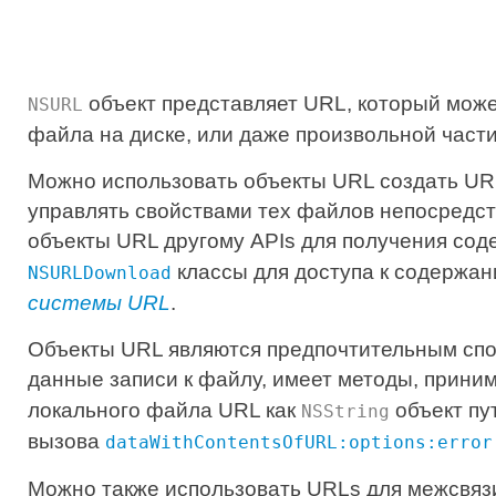
объект представляет URL, который може
NSURL
файла на диске, или даже произвольной част
Можно использовать объекты URL создать URL
управлять свойствами тех файлов непосредст
объекты URL другому APIs для получения сод
классы для доступа к содержан
NSURLDownload
системы URL
.
Объекты URL являются предпочтительным спо
данные записи к файлу, имеет методы, прин
локального файла URL как
объект пу
NSString
вызова
dataWithContentsOfURL:options:error
Можно также использовать URLs для межсвяз