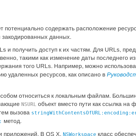
т потенциально содержать расположение ресурс
и закодированных данных.
s и получить доступ к их частям. Для URLs, пр
венно, такими как изменение даты последнего и
ержания того URLs. Например, можно использов
ию удаленных ресурсов, как описано в
Руководст
собом относиться к локальным файлам. Большин
имающие
объект вместо пути как ссылка на
NSURL
тем вызова
stringWithContentsOfURL:encoding:e
метод.
:
и приложений. В OS X,
класс обеспе
NSWorkspace