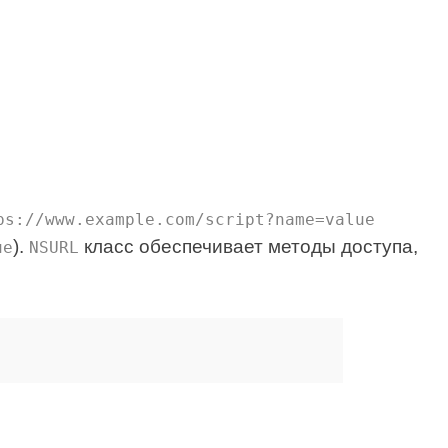
ps://www.example.com/script?name=value
).
класс обеспечивает методы доступа,
ue
NSURL