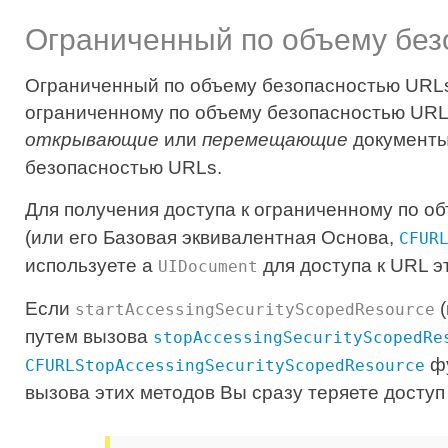
Ограниченный по объему бе
Ограниченный по объему безопасностью URLs 
ограниченному по объему безопасностью URLs
открывающие
или
перемещающие
документы
безопасностью URLs.
Для получения доступа к ограниченному по 
(или его Базовая эквивалентная Основа,
CFUR
используете a
для доступа к URL э
UIDocument
Если
(
startAccessingSecurityScopedResource
путем вызова
stopAccessingSecurityScopedRe
фу
CFURLStopAccessingSecurityScopedResource
вызова этих методов Вы сразу теряете доступ