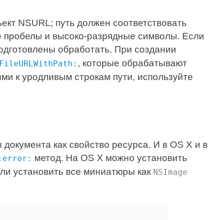
ект NSURL; путь должен соответствовать
е пробелы и высоко-разрядные символы. Если
одготовлены обработать. При создании
, которые обрабатывают
FileURLWithPath:
ми к уродливым строкам пути, используйте
документа как свойство ресурса. И в OS X и в
метод. На OS X можно установить
:error:
или установить все миниатюры как
NSImage