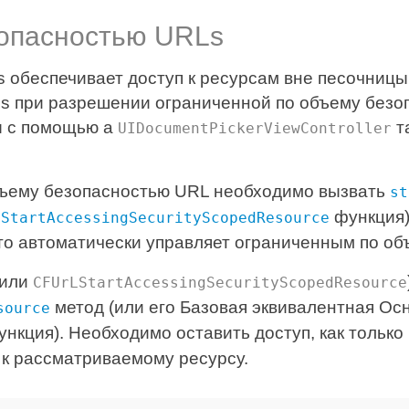
зопасностью URLs
обеспечивает доступ к ресурсам вне песочницы 
 при разрешении ограниченной по объему безопа
 с помощью a
т
UIDocumentPickerViewController
объему безопасностью URL необходимо вызвать
st
функция)
LStartAccessingSecurityScopedResource
то автоматически управляет ограниченным по об
или
CFUrLStartAccessingSecurityScopedResource
метод (или его Базовая эквивалентная Ос
source
нкция). Необходимо оставить доступ, как тольк
 к рассматриваемому ресурсу.