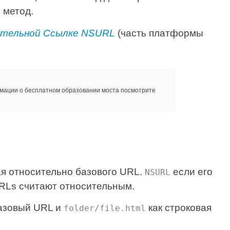
метод.
:
ительной Ссылке NSURL
(часть платформы
мации о бесплатном образовании моста посмотрите
я относительно базового URL.
если его
NSURL
URLs считают относительным.
азовый URL и
как строковая
folder/file.html