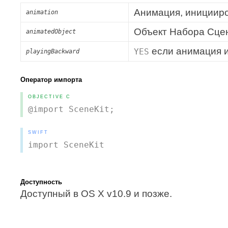
Анимация, инициир
animation
Объект Набора Сце
animatedObject
если анимация и
YES
playingBackward
Оператор импорта
OBJECTIVE C
@import SceneKit;
SWIFT
import SceneKit
Доступность
Доступный в OS X v10.9 и позже.