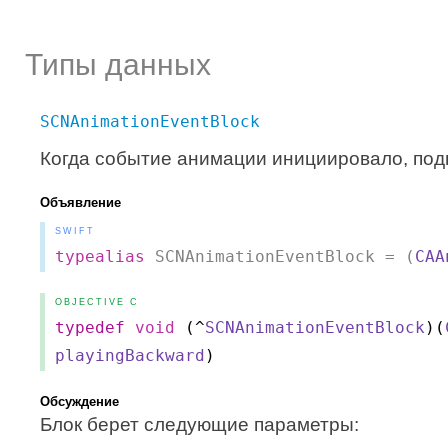
Типы данных
SCNAnimationEventBlock
Когда событие анимации инициировало, подп
Объявление
SWIFT
typealias
 SCNAnimationEventBlock = (
CAA
OBJECTIVE C
typedef
void
(
^
SCNAnimationEventBlock
)(
playingBackward
)
Обсуждение
Блок берет следующие параметры: