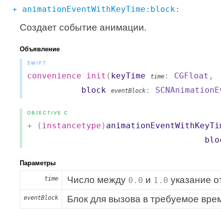
+ animationEventWithKeyTime:block:
Создает событие анимации.
Объявление
SWIFT
convenience
init
(
keyTime
:
CGFloat
,
time
block
:
SCNAnimationE
eventBlock
OBJECTIVE C
+ (
instancetype
)
animationEventWithKeyTi
block
Параметры
Число между
и
указание о
time
0.0
1.0
Блок для вызова в требуемое вре
eventBlock