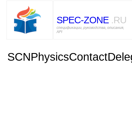
SPEC-ZONE
.RU
спецификации, руководства, описания,
API
SCNPhysicsContactDele