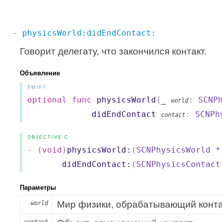
- physicsWorld:didEndContact:
Говорит делегату, что закончился контакт.
Объявление
SWIFT
optional
func
physicsWorld
(
_
:
SCNP
world
didEndContact
:
SCNPh
contact
OBJECTIVE C
- (
void
)
physicsWorld:
(
SCNPhysicsWorld
*
didEndContact:
(
SCNPhysicsContact
Параметры
Мир физики, обрабатывающий конта
world