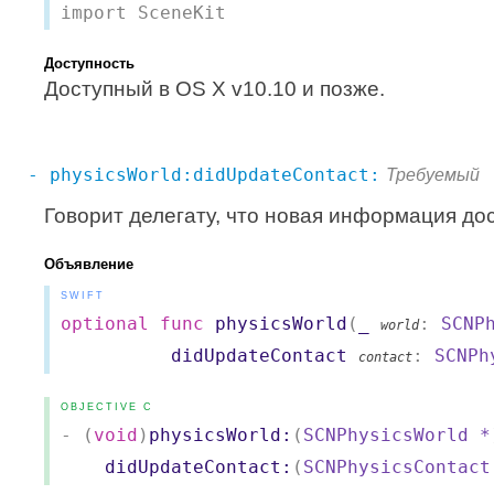
import SceneKit
Доступность
Доступный в OS X v10.10 и позже.
- physicsWorld:didUpdateContact:
Требуемый
Говорит делегату, что новая информация до
Объявление
SWIFT
optional
func
physicsWorld
(
_
:
SCNP
world
didUpdateContact
:
SCNPh
contact
OBJECTIVE C
- (
void
)
physicsWorld:
(
SCNPhysicsWorld
*
didUpdateContact:
(
SCNPhysicsContact