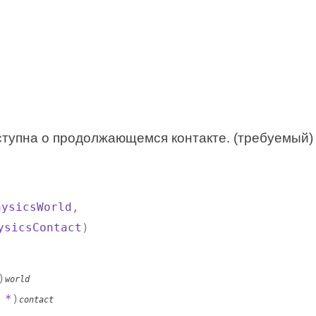
ступна о продолжающемся контакте. (требуемый)
hysicsWorld
,
ysicsContact
)
)
world
*
)
contact