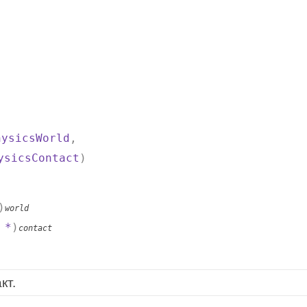
hysicsWorld
,
ysicsContact
)
)
world
*
)
contact
кт.