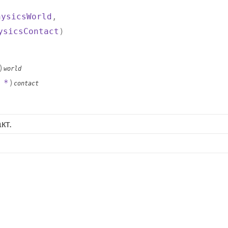
hysicsWorld
,
ysicsContact
)
)
world
*
)
contact
кт.