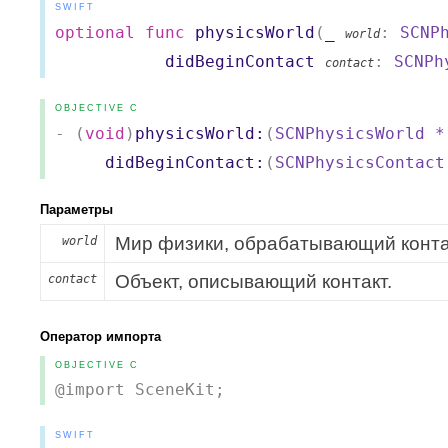
SWIFT
optional
func
physicsWorld
(
_
:
SCNP
world
didBeginContact
:
SCNPh
contact
OBJECTIVE C
- (
void
)
physicsWorld:
(
SCNPhysicsWorld
*
didBeginContact:
(
SCNPhysicsContact
Параметры
Мир физики, обрабатывающий конта
world
Объект, описывающий контакт.
contact
Оператор импорта
OBJECTIVE C
@import SceneKit;
SWIFT