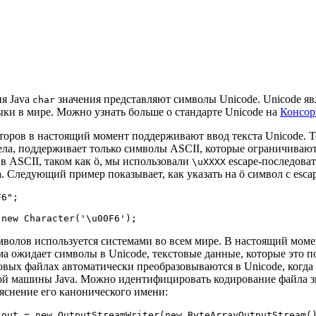
я Java
значения представляют символы Unicode. Unicode яв
char
ки в мире. Можно узнать больше о стандарте Unicode на
Консор
торов в настоящий момент поддерживают ввод текста Unicode. 
ела, поддерживает только символы ASCII, которые ограничивают
в ASCII, таком как ö, мы использовали
escape-последова
\uXXXX
 Следующий пример показывает, как указать на ö символ с esca
6";

волов используется системами во всем мире. В настоящий момен
 ожидает символы в Unicode, текстовые данные, которые это по
овых файлах автоматически преобразовываются в Unicode, когда
й машины Java. Можно идентифицировать кодирование файла з
яснение его канонического имени:
 out = new OutputStreamWriter(new ByteArrayOutputStream()