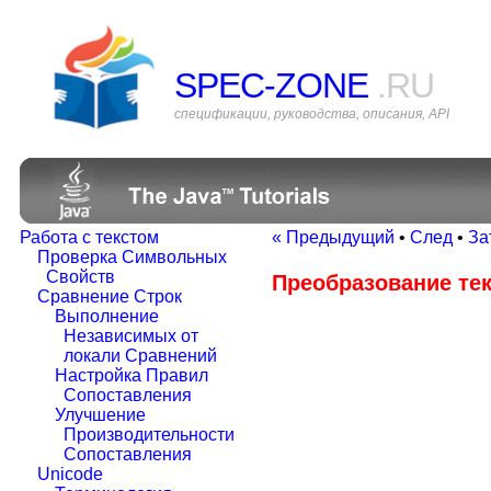
SPEC-ZONE
.RU
спецификации, руководства, описания, API
Работа с текстом
« Предыдущий
•
След
•
За
Проверка Символьных
Свойств
Преобразование тек
Сравнение Строк
Выполнение
Независимых от
локали Сравнений
Настройка Правил
Сопоставления
Улучшение
Производительности
Сопоставления
Unicode