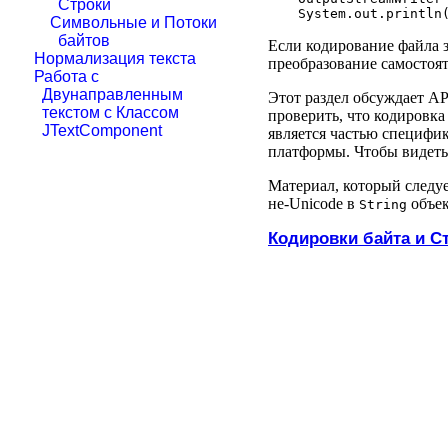
Строки
Символьные и Потоки
байтов
Если кодирование файла з
Нормализация текста
преобразование самостоят
Работа с
Двунаправленным
Этот раздел обсуждает AP
текстом с Классом
проверить, что кодировк
JTextComponent
является частью специфи
платформы. Чтобы видеть
Материал, который следуе
не-Unicode в
объек
String
Кодировки байта и С