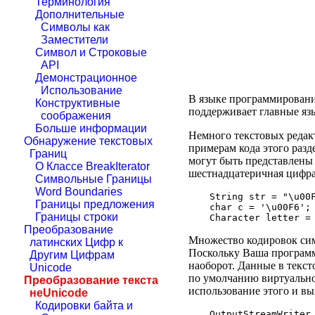
Терминология
Дополнительные
Символы как
Заместители
Символ и Строковые
API
Демонстрационное
Использование
В языке программировани
Конструктивные
поддерживает главные язы
соображения
Больше информации
Немного текстовых редак
Обнаружение текстовых
примерам кода этого разд
Границ
могут быть представлены 
О Классе BreakIterator
шестнадцатеричная цифра.
Символьные Границы
Word Boundaries
String str = "\u00F
Границы предложения
char c = '\u00F6';

Границы строки
Преобразование
Множество кодировок сим
латинских Цифр к
Поскольку Ваша программа
Другим Цифрам
наоборот. Данные в текст
Unicode
по умолчанию виртуально
Преобразование текста
использование этого и вы
неUnicode
Кодировки байта и
OutputStreamWriter