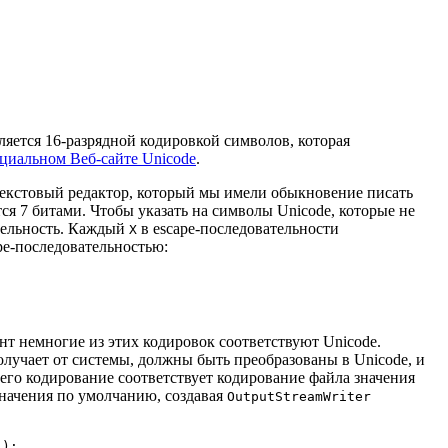
ляется 16-разрядной кодировкой символов, которая
циальном Веб-сайте Unicode
.
Текстовый редактор, который мы имели обыкновение писать
ся 7 битами. Чтобы указать на символы Unicode, которые не
тельность. Каждый
в escape-последовательности
X
pe-последовательностью:
т немногие из этих кодировок соответствуют Unicode.
лучает от системы, должны быть преобразованы в Unicode, и
 его кодирование соответствует кодирование файла значения
начения по умолчанию, создавая
OutputStreamWriter
);
