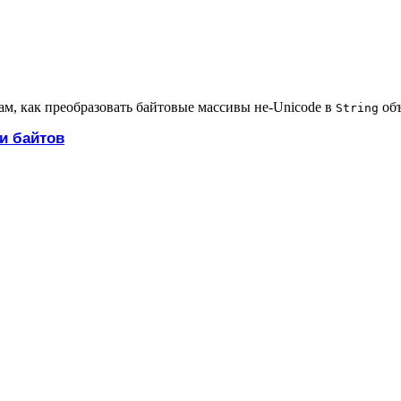
ам, как преобразовать байтовые массивы не-Unicode в
объ
String
и байтов