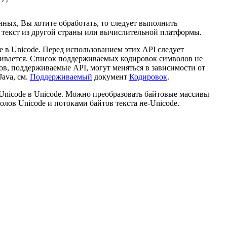
ных, Вы хотите обработать, то следует выполнить
я текст из другой страны или вычислительной платформы.
e в Unicode. Перед использованием этих API следует
рживается. Список поддерживаемых кодировок символов не
в, поддерживаемые API, могут меняться в зависимости от
ava, см.
Поддерживаемый
документ
Кодировок
.
е-Unicode в Unicode. Можно преобразовать байтовые массивы
лов Unicode и потоками байтов текста не-Unicode.