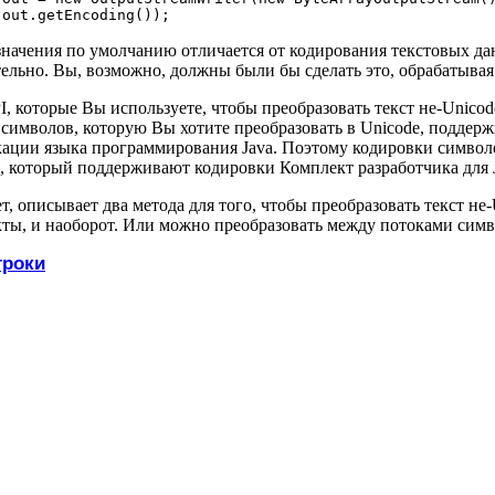
начения по умолчанию отличается от кодирования текстовых дан
ельно. Вы, возможно, должны были бы сделать это, обрабатыва
I, которые Вы используете, чтобы преобразовать текст не-Unicod
а символов, которую Вы хотите преобразовать в Unicode, подде
кации языка программирования Java. Поэтому кодировки символо
, который поддерживают кодировки Комплект разработчика для J
т, описывает два метода для того, чтобы преобразовать текст н
ты, и наоборот. Или можно преобразовать между потоками симво
троки