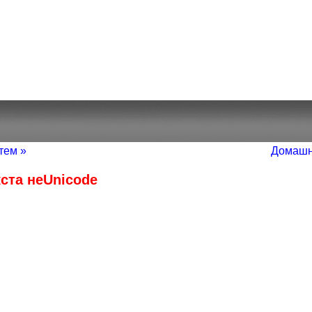
тем »
Домашн
ста неUnicode