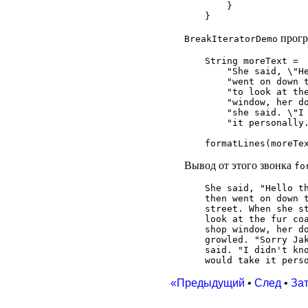
    }

прогр
BreakIteratorDemo
String moreText =

    "She said, \"He
    "went on down t
    "to look at the
    "window, her do
    "she said. \"I 
    "it personally.
Вывод от этого звонка
fo
She said, "Hello th
then went on down t
street. When she st
look at the fur coa
shop window, her do
growled. "Sorry Jak
said. "I didn't kno
«Предыдущий
•
След
•
За