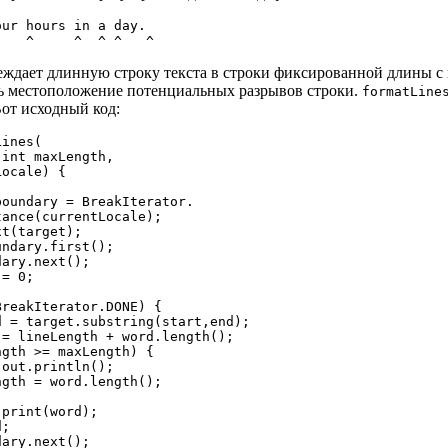
ur hours in a day.

ждает длинную строку текста в строки фиксированной длины 
ь местоположение потенциальных разрывов строки.
formatLine
от исходный код:
ines(

int maxLength,

ocale) {

oundary = BreakIterator.

ance(currentLocale);

t(target);

ndary.first();

ary.next();

= 0;

reakIterator.DONE) {

 = target.substring(start,end);

= lineLength + word.length();

gth >= maxLength) {

out.println();

gth = word.length();

print(word);

;

ary.next();
