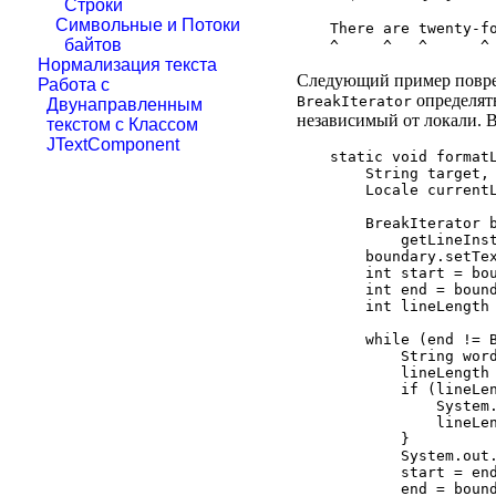
Строки
Символьные и Потоки
There are twenty-fo
байтов
Нормализация текста
Следующий пример повре
Работа с
определят
BreakIterator
Двунаправленным
независимый от локали. В
текстом с Классом
JTextComponent
static void formatL
    String target, 
    Locale currentL
    BreakIterator b
        getLineInst
    boundary.setTex
    int start = bou
    int end = bound
    int lineLength 
    while (end != B
        String word
        lineLength 
        if (lineLen
            System.
            lineLen
        }

        System.out.
        start = end
        end = bound