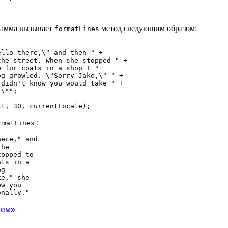
амма вызывает
метод следующим образом:
formatLines
llo there,\" and then " +

he street. When she stopped " +

 fur coats in a shop + "

g growled. \"Sorry Jake,\" " +

didn't know you would take " +

\"";

:
rmatLines
ere," and

he

opped to

ts in a

g

e," she

w you

тем»