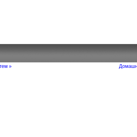
тем »
Домашн