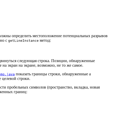
должны определить местоположение потенциальных разрывов
ано с
метод:
getLineInstance
одвинуться следующая строка. Позиции, обнаруженные
а экран на экране, возможно, не то же самое.
показать границы строки, обнаруженные a
emo.java
е целевой строки.
сти пробельных символов (пространство, вкладка, новая
уженных границ: