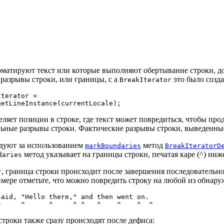
матируют текст или которые выполняют обертывание строки, 
разрывы строки, или границы, с a
это было созд
BreakIterator
terator =

ляет позиции в строке, где текст может повредиться, чтобы пр
ные разрывы строки. Фактические разрывы строки, выведенные н
едуют за использованием
метод
markBoundaries
BreakIteratorD
метод указывает на границы строки, печатая каре (^) ниж
daries
, граница строки происходит после завершения последовательно
r
мере отметьте, что можно повредить строку на любой из обнар
aid, "Hello there," and then went on.

троки также сразу происходят после дефиса: