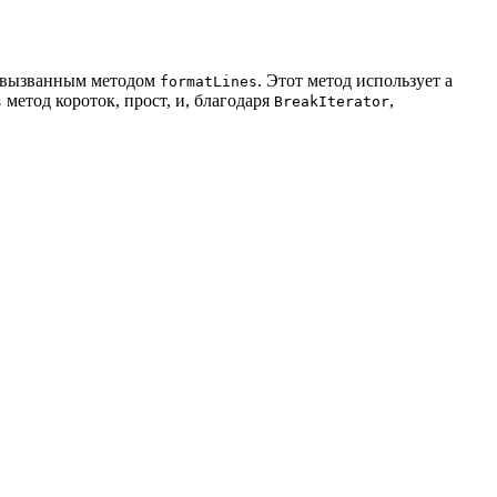
с вызванным методом
. Этот метод использует a
formatLines
метод короток, прост, и, благодаря
,
s
BreakIterator