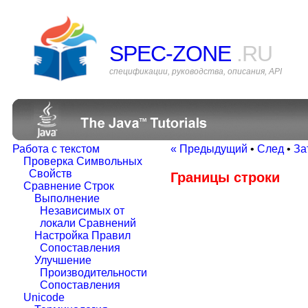
SPEC-ZONE
.RU
спецификации, руководства, описания, API
Работа с текстом
« Предыдущий
•
След
•
За
Проверка Символьных
Свойств
Границы строки
Сравнение Строк
Выполнение
Независимых от
локали Сравнений
Настройка Правил
Сопоставления
Улучшение
Производительности
Сопоставления
Unicode