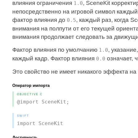
влияния ограничения
, SceneKit коррект
1.0
непосредственно на игровой символ каждый 
фактор влияния до
, каждый раз, когда S
0.5
внимания на полпути от его текущей ориент
внимания продолжает следовать за движущи
Фактор влияния по умолчанию
, указани
1.0
каждый кадр. Фактор влияния
означает, 
0.0
Это свойство не имеет никакого эффекта на
Оператор импорта
OBJECTIVE C
@import SceneKit;
SWIFT
import SceneKit
Доступность