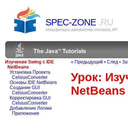
SPEC-ZONE
.RU
спецификации, руководства, описания, API
Изучение Swing с IDE
« Предыдущий
•
След
•
За
NetBeans
Установка Проекта
Урок: Изу
CelsiusConverter
Основы IDE NetBeans
NetBeans
Создание GUI
CelsiusConverter
Корректировка GUI
CelsiusConverter
Добавление Логики
Приложения