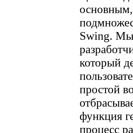
основным, 
подмножес
Swing. Мы
разработч
который де
пользовате
простой во
отбрасывае
функция г
процесс р