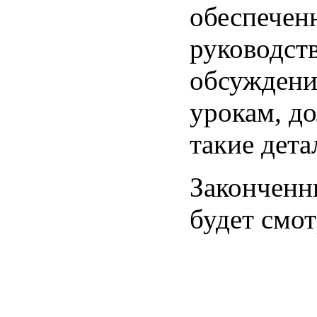
обеспечен
руководст
обсуждени
урокам, д
такие дета
Законченн
будет смо