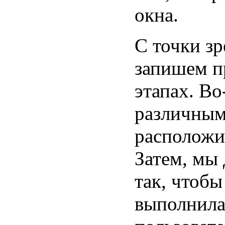
окна.
С точки з
запишем п
этапах. В
различным
расположи
Затем, мы
так, чтоб
выполнила