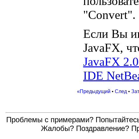
пользоват
"Convert".
Если Вы и
JavaFX, чт
JavaFX 2.
IDE NetBea
«Предыдущий
•
След
•
За
Проблемы с примерами? Попытайтес
Жалобы? Поздравление? П