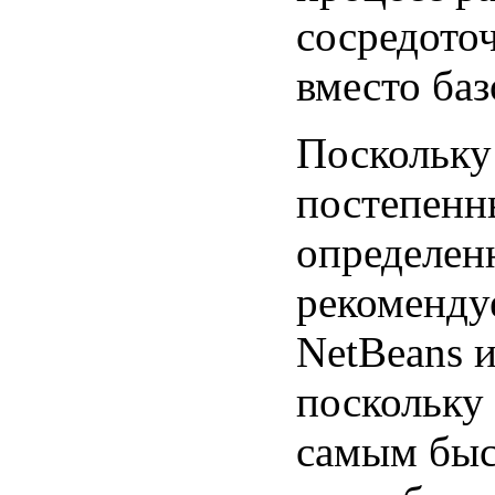
сосредото
вместо ба
Поскольку 
постепенн
определен
рекоменду
NetBeans 
поскольку 
самым быс