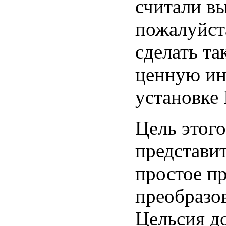
считали в
пожалуйст
сделать та
ценную ин
установке
Цель этого
представит
простое п
преобразо
Цельсия д