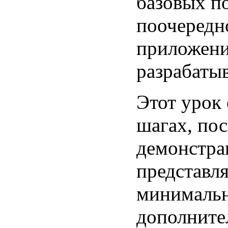
базовых п
поочередн
приложени
разрабатыв
Этот урок 
шагах, пос
демонстра
представля
минимальн
дополните