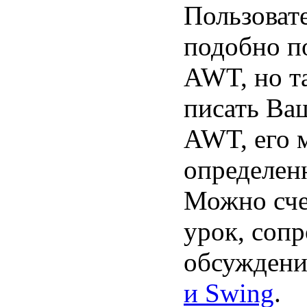
Пользоват
подобно п
AWT, но т
писать Ва
AWT, его 
определенн
Можно сче
урок, соп
обсуждени
и Swing
.