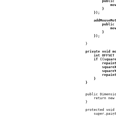
            public 
                mov
            }

        });

        addMouseMot
            public 
                mov
            }

        });


    }

    private void mo
        int OFFSET 
        if ((square
            repaint
            squareX
            squareY
            repaint
        } 

    }

    public Dimensio
        return new 
    }

    protected void 
        super.paint