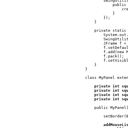
        SwingUtilit
            public 
                cre
            }

        });

    }

    private static 
        System.out.
        SwingUtilit
        JFrame f = 
        f.setDefaul
        f.add(new M
        f.pack();

        f.setVisibl
    } 

}

class MyPanel exten
private int squ
    private int squ
    private int squ
    private int sq
    public MyPanel(
        setBorder(B
addMouseLis