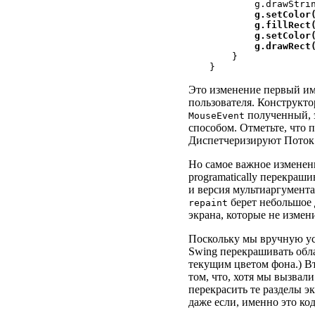
        g.drawStrin
g.setColor(
        g.fillRect(
        g.setColor(
        g.drawRect

    }  

Это изменение первый и
пользователя. Конструкто
полученный, 
MouseEvent
способом. Отметьте, что 
Диспетчеризируют Поток
Но самое важное изменен
programatically перекраш
и версия мультиаргумента
берет небольшое 
repaint
экрана, которые не измен
Поскольку мы вручную у
Swing перекрашивать обла
текущим цветом фона.) Вт
том, что, хотя мы вызвал
перекрасить те разделы э
даже если, именно это код