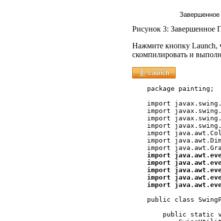
Завершенное
Рисунок 3: Завершенное
Нажмите кнопку Launch, 
скомпилировать и выполн
package painting;

import javax.swing.
import javax.swing.
import javax.swing.
import javax.swing.
import java.awt.Col
import java.awt.Dim
import java.awt.eve
import java.awt.eve
import java.awt.eve
import java.awt.eve
import java.awt.ev
public class SwingP
    public static v