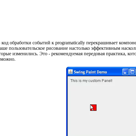
 код обработки событий к programatically перекрашивает компоне
аше пользовательское рисование настолько эффективным наско
оторые изменились. Это - рекомендуемая передовая практика, ко
зможно.