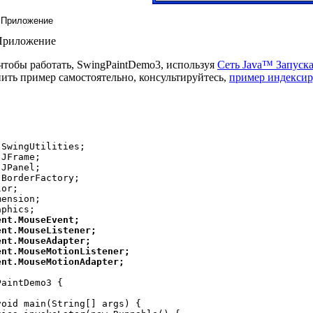
 Приложение
 Приложение
чтобы работать, SwingPaintDemo3, используя
Сеть Java™ Запуск
ить пример самостоятельно, консультируйтесь,
пример индекси
SwingUtilities;

JFrame;

JPanel;

BorderFactory;

or;

ension;

nt.MouseEvent;

nt.MouseListener;

nt.MouseAdapter;

nt.MouseMotionListener;

ent.MouseMotionAdapter;
aintDemo3 {

oid main(String[] args) {
