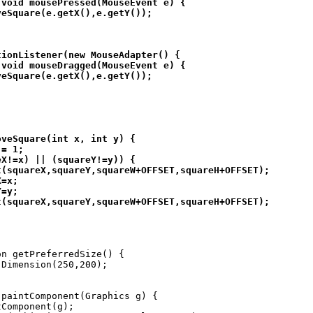
void mousePressed(MouseEvent e) {

eSquare(e.getX(),e.getY());

ionListener(new MouseAdapter() {

void mouseDragged(MouseEvent e) {

eSquare(e.getX(),e.getY());

veSquare(int x, int y) {

= 1;

X!=x) || (squareY!=y)) {

(squareX,squareY,squareW+OFFSET,squareH+OFFSET);

=x;

=y;

(squareX,squareY,squareW+OFFSET,squareH+OFFSET);

n getPreferredSize() {

Dimension(250,200);

paintComponent(Graphics g) {

Component(g);       
