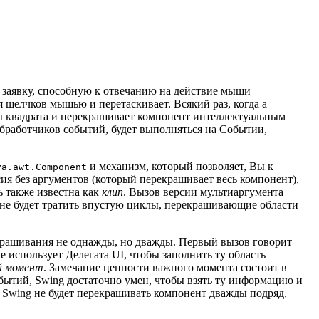
я заявку, способную к отвечанию на действие мыши
 щелчков мышью и перетаскивает. Всякий раз, когда a
ы квадрата и перекрашивает компонент интеллектуальным
обработчиков событий, будет выполняться на Событии,
и механизм, который позволяет, Вы к
va.awt.Component
сия без аргументов (который перекрашивает весь компонент),
ь также известна как
клип
. Вызов версии мультиаргумента
 не будет тратить впустую циклы, перекрашивающие области
крашивания не однажды, но дважды. Первый вызов говорит
 использует Делегата UI, чтобы заполнить ту область
й момент
. Замечание ценности важного момента состоит в
бытий, Swing достаточно умен, чтобы взять ту информацию и
и Swing не будет перекрашивать компонент дважды подряд,