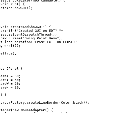
ies.invokeLater(new Runnable() {

void run() {

ateAndShowGUI(); 

void createAndShowGUI() {

println("Created GUI on EDT? "+

ies.isEventDispatchThread());

new JFrame("Swing Paint Demo");

tCloseOperation(JFrame.EXIT_ON_CLOSE); 

yPanel());

e(true);

ds JPanel {

areX = 50;

areY = 50;

areW = 20;

uareH = 20;
) {

orderFactory.createLineBorder(Color.black));

tener(new MouseAdapter() {
