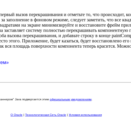
ервый вызов перекрашивания и отметьте то, что происходит, ко
 за заполнение в фоновом режиме, следует заметить, что все квад
адратами на экране минимизируйте и восстановите фрейм прило
а заставляет систему полностью перекрашивать компонентную по
ба вызова перекрашивания, и добавьте строку в конце paintComp
то этого. Приложение, будет казаться, будет восстановлено его
ак вся площадь поверхности компонента теперь красится. Можно
тем»
баннером" Java подвергается этим
официальным уведомлениям
.
О Oracle
|
Технологическая Сеть Oracle
|
Условия использования