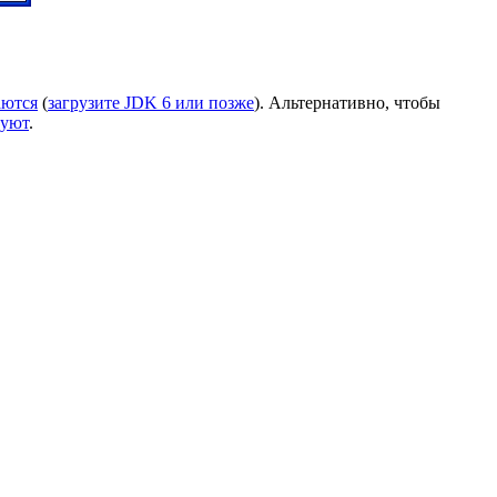
аются
(
загрузите JDK 6 или позже
). Альтернативно, чтобы
руют
.