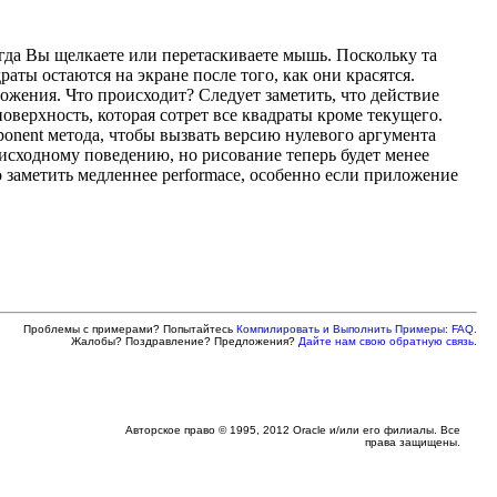
гда Вы щелкаете или перетаскиваете мышь. Поскольку та
раты остаются на экране после того, как они красятся.
жения. Что происходит? Следует заметить, что действие
верхность, которая сотрет все квадраты кроме текущего.
onent метода, чтобы вызвать версию нулевого аргумента
 исходному поведению, но рисование теперь будет менее
 заметить медленнее performace, особенно если приложение
Проблемы с примерами? Попытайтесь
Компилировать и Выполнить Примеры: FAQ
.
Жалобы? Поздравление? Предложения?
Дайте нам свою обратную связь
.
Авторское право © 1995, 2012 Oracle и/или его филиалы. Все
права защищены.