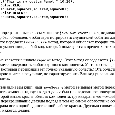
g("This is my custom Panel!",10,20);

Color.RED);

squareX,squareY,squareW,squareH);

Color.BLACK);

(squareX,squareY,squareW,squareH);
мпорт различные классы мыши от
пакет, подава
java.awt.event
р был обновлен, чтобы зарегистрировать слушателей события для
это передается
метод, который обновляет координат
moveSquare
по умолчанию, любой код, который помещается в пределах этих 
.
ие является вызовом
метод. Этот метод определяется
repaint
ja
иваете поверхность любого данного компонента. У этого есть вер
 (который перекрашивает только указанную область.) Эта област
дополнительное усилие, но гарантирует, что Ваш код рисования
ились.
станавливаем клип, наш
метод вызывает метод пере
moveSquare
сть компонента, где квадрат
ранее
был (наследованное поведение
орой вызов красит область компонента, где квадрат
в настоящи
и перекрашивание дважды подряд в том же самом обработчике со
крана все в одной единственной работе краски. Другими словам
, кажется, делает.