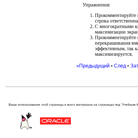
Упражнения:
Прокомментируйте п
строка ответственна
С многократными кв
максимизации экран
Прокомментируйте о
перекрашивания вмес
эффективным, так к
максимизируется.
«Предыдущий
•
След
•
За
Ваше использование этой
страницы и всего материала на страницах под "Учебным 