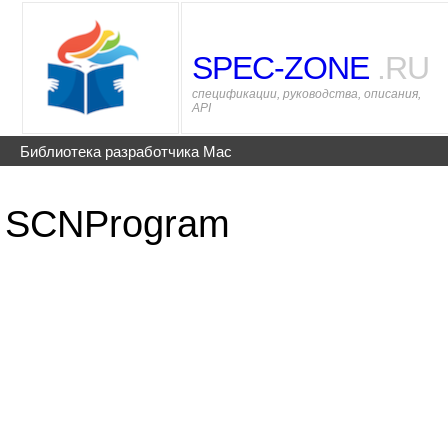
SPEC-ZONE
.RU
спецификации, руководства, описания,
API
Библиотека разработчика Mac
SCNProgram