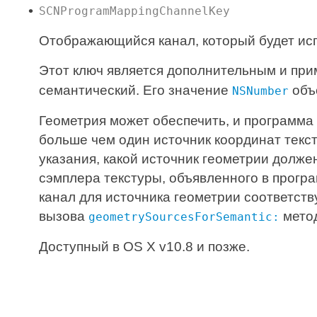
SCNProgramMappingChannelKey
Отображающийся канал, который будет исп
Этот ключ является дополнительным и при
семантический. Его значение
объе
NSNumber
Геометрия может обеспечить, и программа
больше чем один источник координат текс
указания, какой источник геометрии долж
сэмплера текстуры, объявленного в прог
канал для источника геометрии соответств
вызова
мето
geometrySourcesForSemantic:
Доступный в OS X v10.8 и позже.