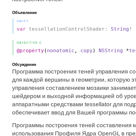
Объявление
SWIFT
var
tessellationControlShader:
String
!
OBJECTIVE C
@property
(
nonatomic
,
copy
)
NSString
*
te
Обсуждение
Программа построения теней управления со
для каждой вершины в геометрии, которую э
управления составлением мозаики занимае
шейдером и выходной информацией об уровн
аппаратными средствами tessellator для подр
обеспечивает ввод для Вашей программы по
Программы построения теней составления 
использования Профиля Ядра OpenGL в пре