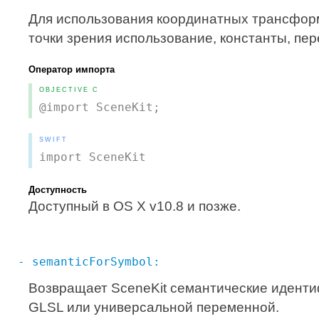
Для использования координатных трансфор
точки зрения использование, константы, пе
Оператор импорта
OBJECTIVE C
@import SceneKit;
SWIFT
import SceneKit
Доступность
Доступный в OS X v10.8 и позже.
- semanticForSymbol:
Возвращает SceneKit семантические идент
GLSL или универсальной переменной.