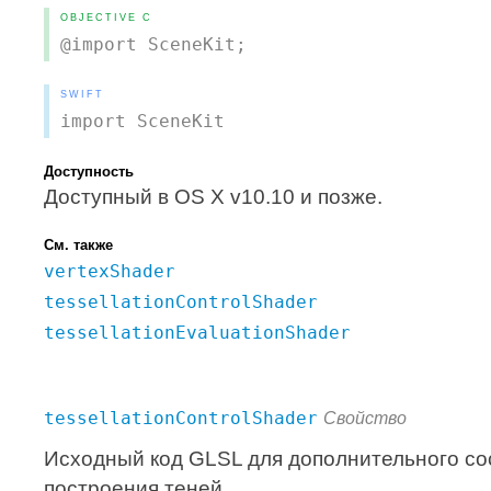
OBJECTIVE C
@import SceneKit;
SWIFT
import SceneKit
Доступность
Доступный в OS X v10.10 и позже.
См. также
vertexShader
tessellationControlShader
tessellationEvaluationShader
tessellationControlShader
Свойство
Исходный код GLSL для дополнительного со
построения теней.