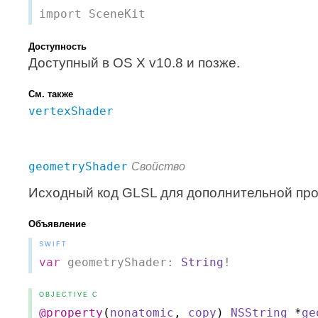
import SceneKit
Доступность
Доступный в OS X v10.8 и позже.
См. также
vertexShader
geometryShader
Свойство
Исходный код GLSL для дополнительной про
Объявление
SWIFT
var
geometryShader:
String
!
OBJECTIVE C
@property
(
nonatomic
,
copy
)
NSString
*
ge