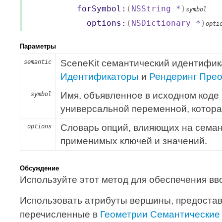
forSymbol:
(
NSString
*
)
symbol
options:
(
NSDictionary
*
)
opti
Параметры
SceneKit семантический идентифи
semantic
Идентификаторы
и
Рендеринг Пре
Имя, объявленное в исходном коде
symbol
универсальной переменной, которая
Словарь опций, влияющих на семан
options
применимых ключей и значений.
Обсуждение
Используйте этот метод для обеспечения вв
Использовать атрибуты вершины, предост
перечисленные в
Геометрии Семантические