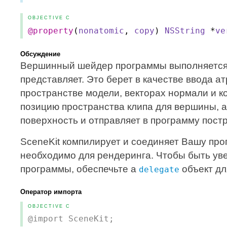
OBJECTIVE C
@property
(
nonatomic
,
copy
)
NSString
*
ve
Обсуждение
Вершинный шейдер программы выполняется о
представляет. Это берет в качестве ввода а
пространстве модели, векторах нормали и 
позицию пространства клипа для вершины, а
поверхность и отправляет в программу пост
SceneKit компилирует и соединяет Вашу про
необходимо для рендеринга. Чтобы быть у
программы, обеспечьте a
объект дл
delegate
Оператор импорта
OBJECTIVE C
@import SceneKit;