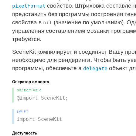
свойство. Штриховка составлен
pixelFormat
представить без программы построения тене
свойства в
(значение по умолчанию). Од
nil
управления составлением мозаики программ
требуется.
SceneKit компилирует и соединяет Вашу про
необходимо для рендеринга. Чтобы быть у
программы, обеспечьте a
объект дл
delegate
Оператор импорта
OBJECTIVE C
@import SceneKit;
SWIFT
import SceneKit
Доступность