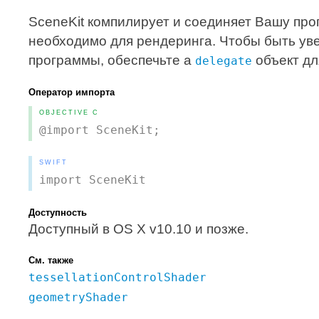
SceneKit компилирует и соединяет Вашу про
необходимо для рендеринга. Чтобы быть у
программы, обеспечьте a
объект дл
delegate
Оператор импорта
OBJECTIVE C
@import SceneKit;
SWIFT
import SceneKit
Доступность
Доступный в OS X v10.10 и позже.
См. также
tessellationControlShader
geometryShader