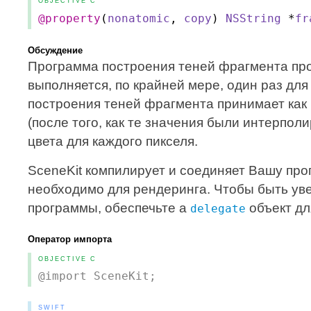
OBJECTIVE C
@property
(
nonatomic
,
copy
)
NSString
*
fr
Обсуждение
Программа построения теней фрагмента пр
выполняется, по крайней мере, один раз дл
построения теней фрагмента принимает ка
(после того, как те значения были интерпол
цвета для каждого пикселя.
SceneKit компилирует и соединяет Вашу про
необходимо для рендеринга. Чтобы быть у
программы, обеспечьте a
объект дл
delegate
Оператор импорта
OBJECTIVE C
@import SceneKit;
SWIFT