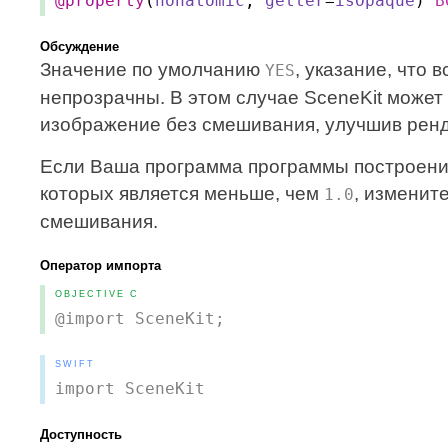
@property
(
nonatomic
,
getter
=
isOpaque
)
B
Обсуждение
Значение по умолчанию
, указание, что
YES
непрозрачны. В этом случае SceneKit может
изображение без смешивания, улучшив ренд
Если Ваша программа программы построения
которых является меньше, чем
, изменит
1.0
смешивания.
Оператор импорта
OBJECTIVE C
@import SceneKit;
SWIFT
import SceneKit
Доступность