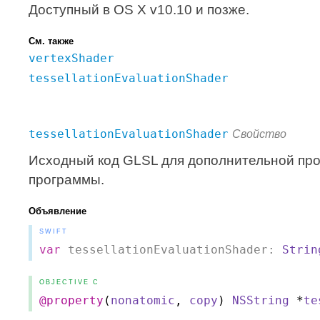
Доступный в OS X v10.10 и позже.
См. также
vertexShader
tessellationEvaluationShader
tessellationEvaluationShader
Свойство
Исходный код GLSL для дополнительной про
программы.
Объявление
SWIFT
var
tessellationEvaluationShader:
Strin
OBJECTIVE C
@property
(
nonatomic
,
copy
)
NSString
*
te