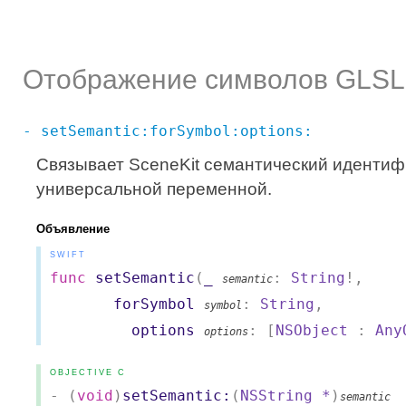
Отображение символов GLSL 
- setSemantic:forSymbol:options:
Связывает SceneKit семантический идентиф
универсальной переменной.
Объявление
SWIFT
func
setSemantic
(
_
:
String
!,
semantic
forSymbol
:
String
,
symbol
options
: [
NSObject
:
Any
options
OBJECTIVE C
- (
void
)
setSemantic:
(
NSString
*
)
semantic