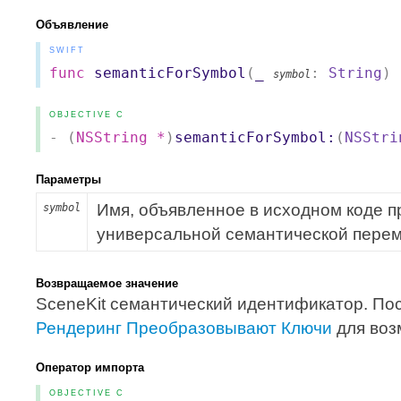
Объявление
SWIFT
func
semanticForSymbol
(
_
:
String
)
symbol
OBJECTIVE C
- (
NSString
*
)
semanticForSymbol:
(
NSStri
Параметры
Имя, объявленное в исходном коде 
symbol
универсальной семантической пере
Возвращаемое значение
SceneKit семантический идентификатор. П
Рендеринг Преобразовывают Ключи
для воз
Оператор импорта
OBJECTIVE C