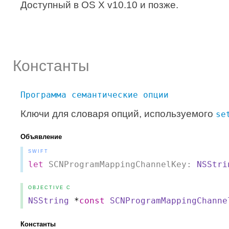
Доступный в OS X v10.10 и позже.
Константы
Программа семантические опции
Ключи для словаря опций, используемого
se
Объявление
SWIFT
let
 SCNProgramMappingChannelKey: 
NSStri
OBJECTIVE C
NSString
*
const
SCNProgramMappingChanne
Константы