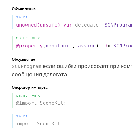
Объявление
SWIFT
unowned(unsafe)
var
delegate:
SCNProgra
OBJECTIVE C
@property
(
nonatomic
,
assign
)
id
<
SCNPro
Обсуждение
если ошибки происходят при комп
SCNProgram
сообщения делегата.
Оператор импорта
OBJECTIVE C
@import SceneKit;
SWIFT
import SceneKit