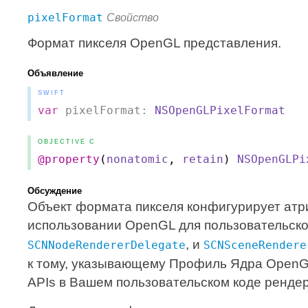
pixelFormat
Свойство
Формат пикселя OpenGL представления.
Объявление
SWIFT
var
pixelFormat:
NSOpenGLPixelFormat
OBJECTIVE C
@property
(
nonatomic
,
retain
)
NSOpenGLPi
Обсуждение
Объект формата пикселя конфигурирует атр
использовании OpenGL для пользовательско
, и
SCNNodeRendererDelegate
SCNSceneRendere
к тому, указывающему Профиль Ядра OpenG
APIs в Вашем пользовательском коде рендер