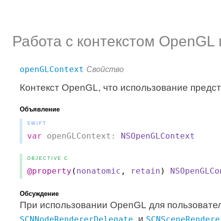
Работа с контекстом OpenGL
openGLContext
Свойство
Контекст OpenGL, что использование предст
Объявление
SWIFT
var
openGLContext:
NSOpenGLContext
OBJECTIVE C
@property
(
nonatomic
,
retain
)
NSOpenGLCo
Обсуждение
При использовании OpenGL для пользовател
, и
SCNNodeRendererDelegate
SCNSceneRendere