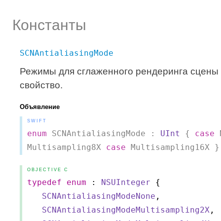
Константы
SCNAntialiasingMode
Режимы для сглаженного рендеринга сцены
свойство.
Объявление
SWIFT
enum
 SCNAntialiasingMode : 
UInt
 { 
case
 
Multisampling8X 
case
 Multisampling16X }
OBJECTIVE C
typedef
enum
:
NSUInteger
{
SCNAntialiasingModeNone
,
SCNAntialiasingModeMultisampling2X
,