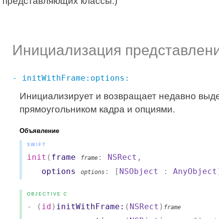
представляющих классы.)
Инициализация представлени
- initWithFrame:options:
Инициализирует и возвращает недавно выде
прямоугольником кадра и опциями.
Объявление
SWIFT
init
(
frame
:
NSRect
,
frame
options
: [
NSObject
:
AnyObject
options
OBJECTIVE C
- (
id
)
initWithFrame:
(
NSRect
)
frame