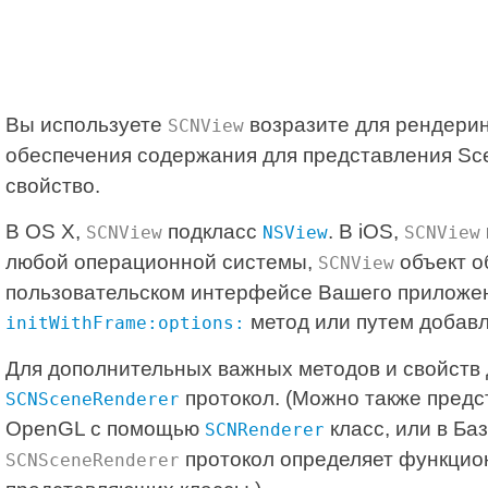
Вы используете
возразите для рендерин
SCNView
обеспечения содержания для представления Sc
свойство.
В OS X,
подкласс
. В iOS,
SCNView
NSView
SCNView
любой операционной системы,
объект о
SCNView
пользовательском интерфейсе Вашего приложен
метод или путем добавл
initWithFrame:options:
Для дополнительных важных методов и свойств 
протокол. (Можно также предс
SCNSceneRenderer
OpenGL с помощью
класс, или в Б
SCNRenderer
протокол определяет функцион
SCNSceneRenderer