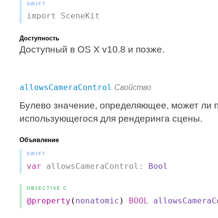
SWIFT
import SceneKit
Доступность
Доступный в OS X v10.8 и позже.
allowsCameraControl
Свойство
Булево значение, определяющее, может ли п
использующегося для рендеринга сцены.
Объявление
SWIFT
var
allowsCameraControl:
Bool
OBJECTIVE C
@property
(
nonatomic
)
BOOL
allowsCameraC