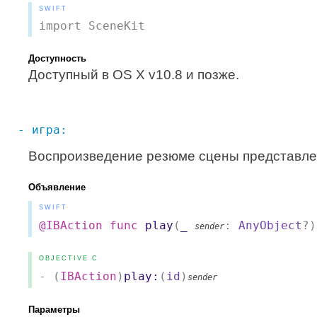
SWIFT
import SceneKit
Доступность
Доступный в OS X v10.8 и позже.
- игра:
Воспроизведение резюме сцены представле
Объявление
SWIFT
@IBAction
func
play
(
_
:
AnyObject
?)
sender
OBJECTIVE C
- (
IBAction
)
play:
(
id
)
sender
Параметры