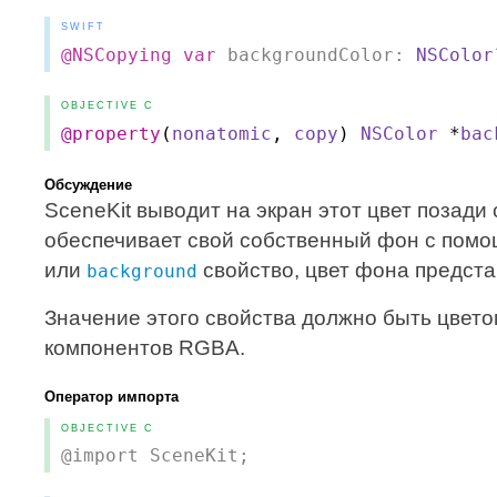
SWIFT
@NSCopying
var
backgroundColor:
NSColor
OBJECTIVE C
@property
(
nonatomic
,
copy
)
NSColor
*
bac
Обсуждение
SceneKit выводит на экран этот цвет позад
обеспечивает свой собственный фон с помо
или
свойство, цвет фона предста
background
Значение этого свойства должно быть цвет
компонентов RGBA.
Оператор импорта
OBJECTIVE C
@import SceneKit;