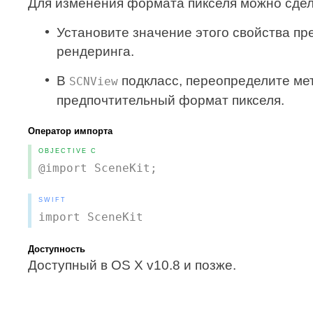
Для изменения формата пикселя можно сдел
Установите значение этого свойства пр
рендеринга.
В
подкласс, переопределите мет
SCNView
предпочтительный формат пикселя.
Оператор импорта
OBJECTIVE C
@import SceneKit;
SWIFT
import SceneKit
Доступность
Доступный в OS X v10.8 и позже.