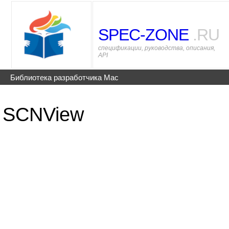
SPEC-ZONE
.RU
спецификации, руководства, описания,
API
Библиотека разработчика Mac
SCNView