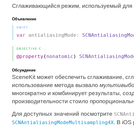
Сглаживающийся режим, используемый для 
Объявление
SWIFT
var
antialiasingMode:
SCNAntialiasingMo
OBJECTIVE C
@property
(
nonatomic
)
SCNAntialiasingMod
Обсуждение
SceneKit может обеспечить сглаживание, сг
использование метода вызвало
мультивыбо
многократно и комбинирует результаты, соз
производительности стоило пропорциональны
Для доступных значений посмотрите
SCNAnt
. В iO
SCNAntialiasingModeMultisampling4X