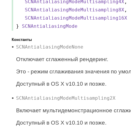
SCNAntialiasingModeMultisampling4X
,
SCNAntialiasingModeMultisampling8X
,
SCNAntialiasingModeMultisampling16X
}
SCNAntialiasingMode
Константы
SCNAntialiasingModeNone
Отключает сглаженный рендеринг.
Это - режим сглаживания значения по умо
Доступный в OS X v10.10 и позже.
SCNAntialiasingModeMultisampling2X
Включает мультидемонстрационное сглажив
Доступный в OS X v10.10 и позже.