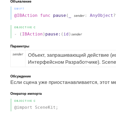
Объявление
SWIFT
@IBAction
func
pause
(
_
:
AnyObject
?
sender
OBJECTIVE C
- (
IBAction
)
pause:
(
id
)
sender
Параметры
Объект, запрашивающий действие (и
sender
Интерфейсном Разработчике). SceneK
Обсуждение
Если сцена уже приостанавливается, этот м
Оператор импорта
OBJECTIVE C
@import SceneKit;