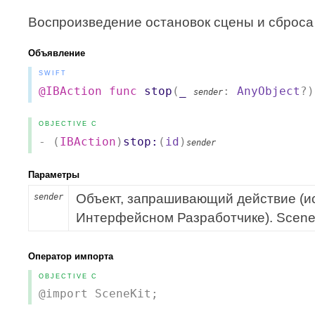
Воспроизведение остановок сцены и сброса 
Объявление
SWIFT
@IBAction
func
stop
(
_
:
AnyObject
?)
sender
OBJECTIVE C
- (
IBAction
)
stop:
(
id
)
sender
Параметры
Объект, запрашивающий действие (и
sender
Интерфейсном Разработчике). SceneK
Оператор импорта
OBJECTIVE C
@import SceneKit;