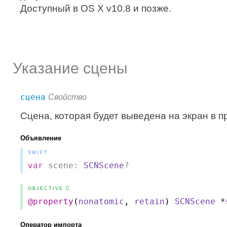
Доступный в OS X v10.8 и позже.
Указание сцены
сцена
Свойство
Сцена, которая будет выведена на экран в п
Объявление
SWIFT
var
scene:
SCNScene
?
OBJECTIVE C
@property
(
nonatomic
,
retain
)
SCNScene
*
Оператор импорта