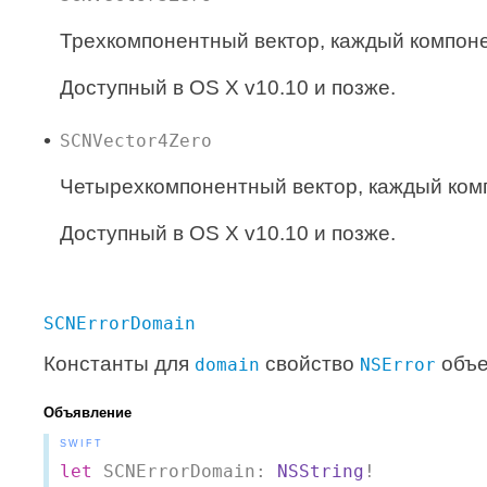
Трехкомпонентный вектор, каждый компон
Доступный в OS X v10.10 и позже.
SCNVector4Zero
Четырехкомпонентный вектор, каждый ком
Доступный в OS X v10.10 и позже.
SCNErrorDomain
Константы для
свойство
объе
domain
NSError
Объявление
SWIFT
let
 SCNErrorDomain: 
NSString
!