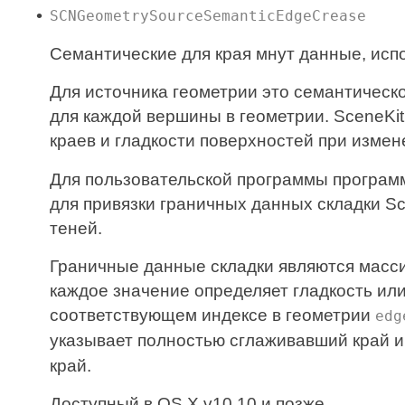
SCNGeometrySourceSemanticEdgeCrease
Семантические для края мнут данные, исп
Для источника геометрии это семантичес
для каждой вершины в геометрии. SceneKi
краев и гладкости поверхностей при изме
Для пользовательской программы програм
для привязки граничных данных складки S
теней.
Граничные данные складки являются масси
каждое значение определяет гладкость ил
соответствующем индексе в геометрии
edg
указывает полностью сглаживавший край 
край.
Доступный в OS X v10.10 и позже.