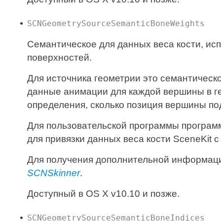
SCNGeometrySourceSemanticBoneWeights
Семантическое для данных веса кости, ис
поверхностей.
Для источника геометрии это семантичес
данные анимации для каждой вершины в ге
определения, сколько позиция вершины под
Для пользовательской программы програм
для привязки данных веса кости SceneKit 
Для получения дополнительной информаци
SCNSkinner
.
Доступный в OS X v10.10 и позже.
SCNGeometrySourceSemanticBoneIndices