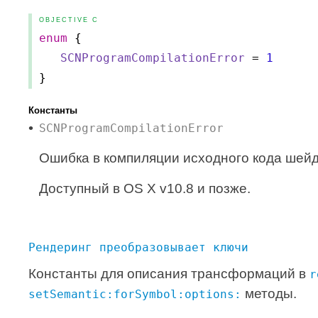
OBJECTIVE C
enum
{
SCNProgramCompilationError
=
1
}
Константы
SCNProgramCompilationError
Ошибка в компиляции исходного кода шей
Доступный в OS X v10.8 и позже.
Рендеринг преобразовывает ключи
Константы для описания трансформаций в
r
методы.
setSemantic:forSymbol:options: