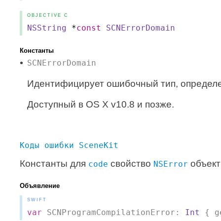
OBJECTIVE C
NSString
*
const
SCNErrorDomain
Константы
SCNErrorDomain
Идентифицирует ошибочный тип, определе
Доступный в OS X v10.8 и позже.
Коды ошибки SceneKit
Константы для
свойство
объект
code
NSError
Объявление
SWIFT
var
 SCNProgramCompilationError: 
Int
 { g