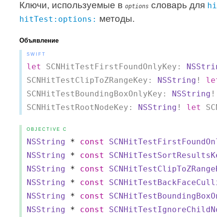
Ключи, используемые в
словарь для
hi
options
методы.
hitTest:options:
Объявление
SWIFT
let
 SCNHitTestFirstFoundOnlyKey: 
NSStri
SCNHitTestClipToZRangeKey: 
NSString
! 
le
SCNHitTestBoundingBoxOnlyKey: 
NSString
!
SCNHitTestRootNodeKey: 
NSString
! 
let
 SC
OBJECTIVE C
NSString
*
const
SCNHitTestFirstFoundOn
NSString
*
const
SCNHitTestSortResultsK
NSString
*
const
SCNHitTestClipToZRange
NSString
*
const
SCNHitTestBackFaceCull
NSString
*
const
SCNHitTestBoundingBoxO
NSString
*
const
SCNHitTestIgnoreChildN