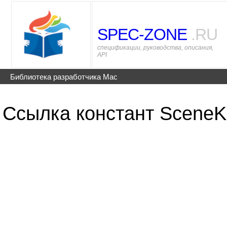
SPEC-ZONE
.RU
спецификации, руководства, описания,
API
Библиотека разработчика Mac
Ссылка констант SceneKi