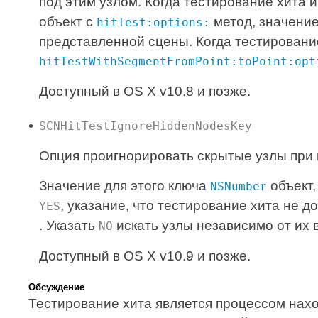
под этим узлом. Когда тестирование хита 
объект с
метод, значение
hitTest:options:
представленной сцены. Когда тестировани
hitTestWithSegmentFromPoint:toPoint:opt
Доступный в OS X v10.8 и позже.
SCNHitTestIgnoreHiddenNodesKey
Опция проигнорировать скрытые узлы при 
Значение для этого ключа
объект,
NSNumber
, указание, что тестирование хита не 
YES
. Указать
искать узлы независимо от их 
NO
Доступный в OS X v10.9 и позже.
Обсуждение
Тестирование хита является процессом нах