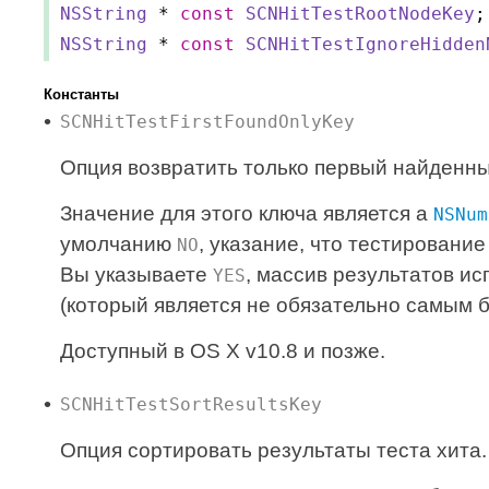
NSString
*
const
SCNHitTestRootNodeKey
;
NSString
*
const
SCNHitTestIgnoreHidden
Константы
SCNHitTestFirstFoundOnlyKey
Опция возвратить только первый найденны
Значение для этого ключа является a
NSNum
умолчанию
, указание, что тестировани
NO
Вы указываете
, массив результатов и
YES
(который является не обязательно самым б
Доступный в OS X v10.8 и позже.
SCNHitTestSortResultsKey
Опция сортировать результаты теста хита.