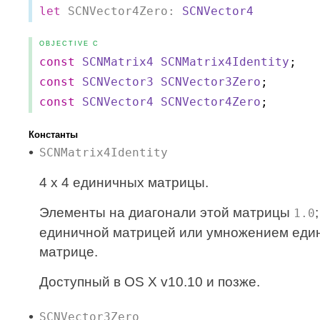
let
 SCNVector4Zero: 
SCNVector4
OBJECTIVE C
const
SCNMatrix4
SCNMatrix4Identity
;
const
SCNVector3
SCNVector3Zero
;
const
SCNVector4
SCNVector4Zero
;
Константы
SCNMatrix4Identity
4 x 4 единичных матрицы.
Элементы на диагонали этой матрицы
1.0
единичной матрицей или умножением един
матрице.
Доступный в OS X v10.10 и позже.
SCNVector3Zero