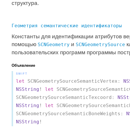
структура.
Геометрия семантические идентификаторы
Константы для идентификации атрибутов в
помощью
и
к
SCNGeometry
SCNGeometrySource
пользовательских программ программы пос
Объявление
SWIFT
let
 SCNGeometrySourceSemanticVertex: 
NS
NSString
! 
let
 SCNGeometrySourceSemantic
SCNGeometrySourceSemanticTexcoord: 
NSSt
NSString
! 
let
 SCNGeometrySourceSemantic
SCNGeometrySourceSemanticBoneWeights: 
N
NSString
!