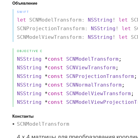
Объявление
SWIFT
let
 SCNModelTransform: 
NSString
! 
let
 SC
SCNProjectionTransform: 
NSString
! 
let
 S
SCNModelViewTransform: 
NSString
! 
let
 SC
OBJECTIVE C
NSString
*
const
SCNModelTransform
;
NSString
*
const
SCNViewTransform
;
NSString
*
const
SCNProjectionTransform
;
NSString
*
const
SCNNormalTransform
;
NSString
*
const
SCNModelViewTransform
;
NSString
*
const
SCNModelViewProjectionT
Константы
SCNModelTransform
4 x 4 матрицы для преобразования координ