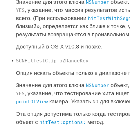
Значение для этого ключа
объект,
NSNumber
, указание, что массив результатов ис
YES
всего. (При использовании
hitTestWithSeg
близкий», определяется как ближе к точке,
результаты возвращаются в произвольном 
Доступный в OS X v10.8 и позже.
SCNHitTestClipToZRangeKey
Опция искать объекты только в диапазоне 
Значение для этого ключа
объект,
NSNumber
, указание, что тестирование хита ище
YES
камера. Указать
для включен
pointOfView
NO
Эта опция допустима только когда тестиро
объект с
метод.
hitTest:options: