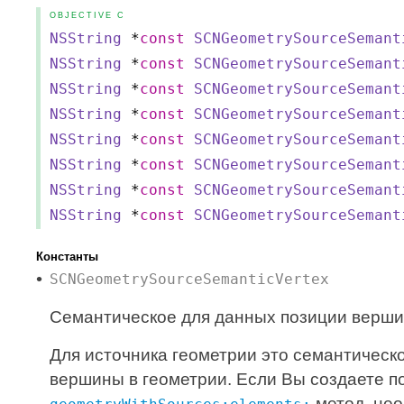
OBJECTIVE C
NSString
*
const
SCNGeometrySourceSemant
NSString
*
const
SCNGeometrySourceSemant
NSString
*
const
SCNGeometrySourceSemant
NSString
*
const
SCNGeometrySourceSemant
NSString
*
const
SCNGeometrySourceSemant
NSString
*
const
SCNGeometrySourceSemant
NSString
*
const
SCNGeometrySourceSemant
NSString
*
const
SCNGeometrySourceSemant
Константы
SCNGeometrySourceSemanticVertex
Семантическое для данных позиции верши
Для источника геометрии это семантичес
вершины в геометрии. Если Вы создаете 
метод, нео