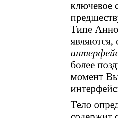
ключевое 
предшеству
Типе Анно
являются,
интерфей
более поз
момент Вы
интерфейс
Тело опре
содержит 