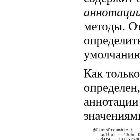
аннотаци
методы. От
определит
умолчанию
Как тольк
определен
аннотации
значениями
@ClassPreamble (

   author = "John D
   date = "3/17/200