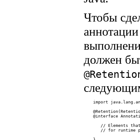
Чтобы сде
аннотации
выполнени
должен бы
@Retentio
следующим
import java.lang.an
@Retention(Retentio
@interface Annotati
   // Elements that
   // for runtime p