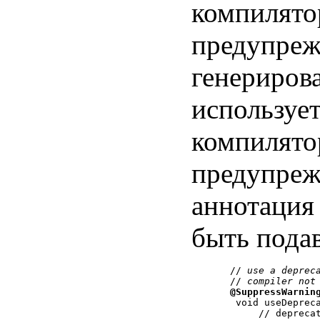
компилято
предупрежд
генериров
используе
компилято
предупрежд
аннотация
быть пода
   // 
use a deprec
   // 
compiler not
@SuppressWarnin
    void useDepreca
        // deprecat