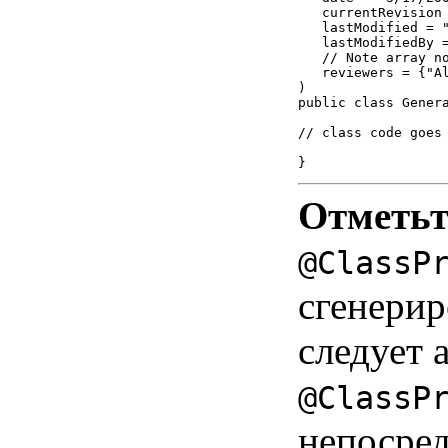
   currentRevision 
   lastModified = "
   lastModifiedBy =
   // Note array no
   reviewers = {"Al
)

public class Genera
// class code goes 
Отметьт
@ClassP
сгенерир
следует 
@ClassP
непосре