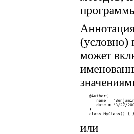
программы
Аннотация
(условно) 
может вкл
именован
значениям
@Author(

   name = "Benjamin
   date = "3/27/200
)

или