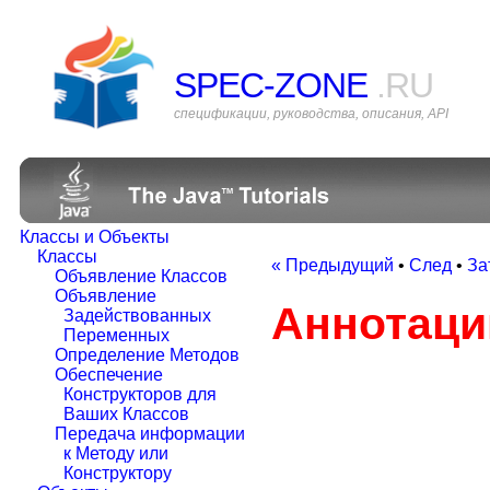
SPEC-ZONE
.RU
спецификации, руководства, описания, API
Классы и Объекты
Классы
« Предыдущий
•
След
•
За
Объявление Классов
Объявление
Аннотаци
Задействованных
Переменных
Определение Методов
Обеспечение
Конструкторов для
Ваших Классов
Передача информации
к Методу или
Конструктору