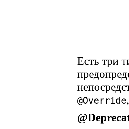
Есть три т
предопред
непосредс
@Override
@Depreca