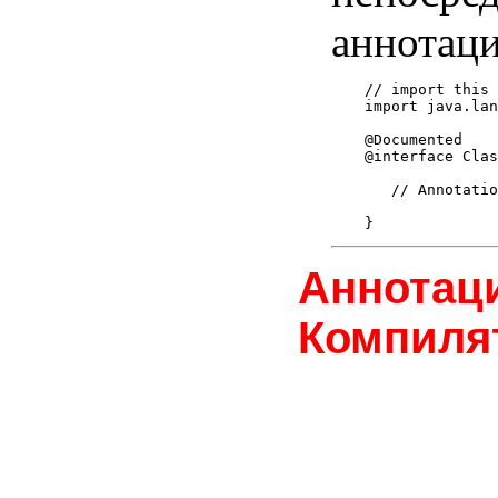
аннотаци
// import this
import java.lan
@Documented

@interface Clas
   // Annotatio
Аннотац
Компиля