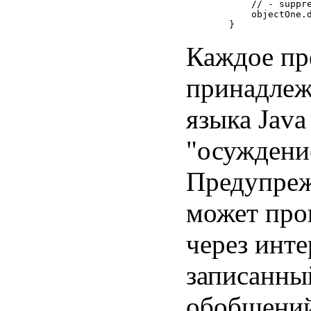
        // - suppre
        objectOne.d
Каждое пр
принадлеж
языка Java
"осуждени
Предупреж
может про
через инте
записанны
обобщений