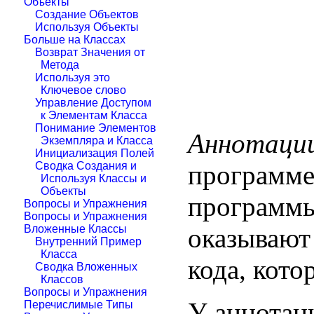
Объекты
Создание Объектов
Используя Объекты
Больше на Классах
Возврат Значения от
Метода
Используя это
Ключевое слово
Управление Доступом
к Элементам Класса
Понимание Элементов
Аннотаци
Экземпляра и Класса
Инициализация Полей
программе,
Сводка Создания и
Используя Классы и
Объекты
программы
Вопросы и Упражнения
Вопросы и Упражнения
оказывают
Вложенные Классы
Внутренний Пример
Класса
кода, кото
Сводка Вложенных
Классов
Вопросы и Упражнения
У аннотац
Перечислимые Типы