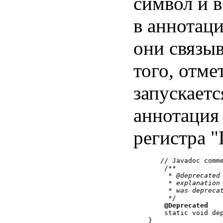
символ и 
в аннотац
они связы
того, отме
запускаетс
аннотация 
регистра "
   // Javadoc comme
    /**

     * 
@deprecated
     * 
explanation
     * 
was depreca
     */

@Deprecated
    static void dep