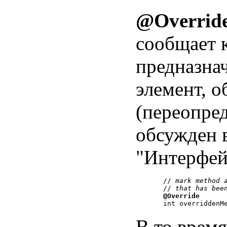
@Overrid
сообщает 
предназна
элемент, о
(переопре
обсужден 
"Интерфей
   // 
mark method 
   // 
that has bee
@Override
В то время