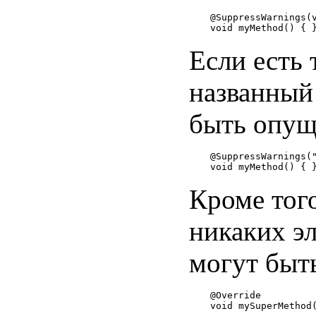
@SuppressWarnings(v
Если есть 
названный
быть опуще
@SuppressWarnings("
Кроме того
никаких эл
могут быть
@Override
