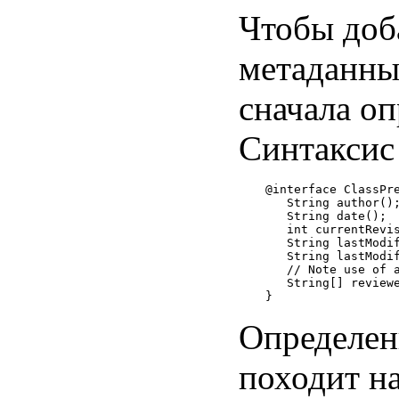
Чтобы доб
метаданные
сначала о
Синтаксис 
@interface ClassPre
   String author();
   String date();

   int currentRevis
   String lastModif
   String lastModif
   // Note use of a
   String[] reviewe
Определен
походит н