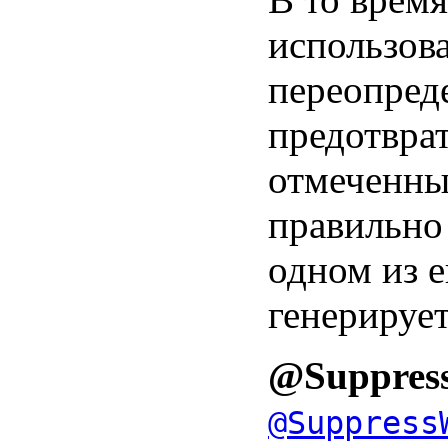
использова
переопреде
предотвра
отмеченны
правильно
одном из е
генерируе
@Suppres
@Suppress