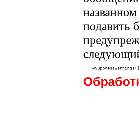
названном
подавить 
предупреж
следующий
Обработ