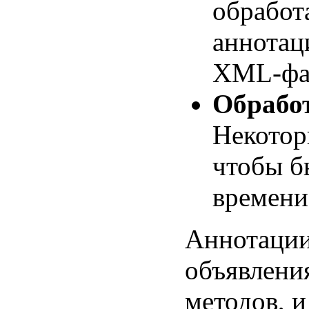
обработ
аннотац
XML-фай
Обрабо
Некотор
чтобы б
времени
Аннотации
объявлени
методов, и