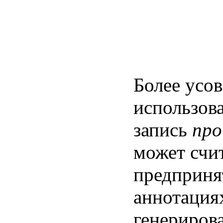
Более усо
использов
запись
про
может счи
предприня
аннотациях
генериров