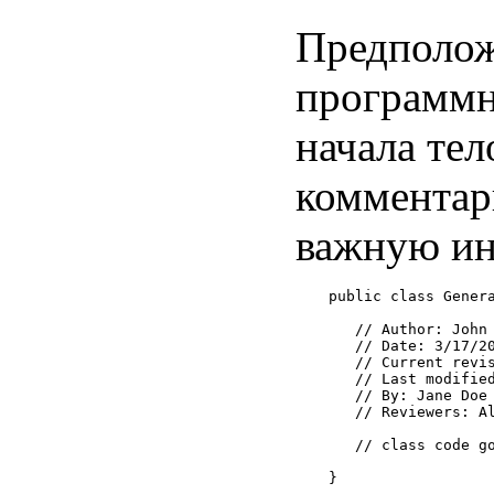
Предполож
программн
начала тел
комментар
важную и
public class Genera
   // Author: John 
   // Date: 3/17/20
   // Current revis
   // Last modified
   // By: Jane Doe

   // Reviewers: Al
   // class code go