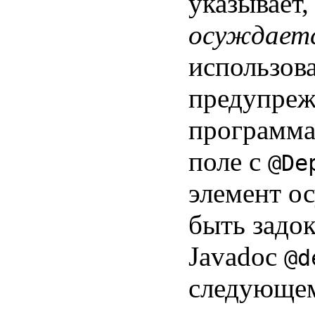
указывает,
осуждает
использов
предупрежд
программа 
поле с
@De
элемент ос
быть задо
Javadoc
@d
следующем