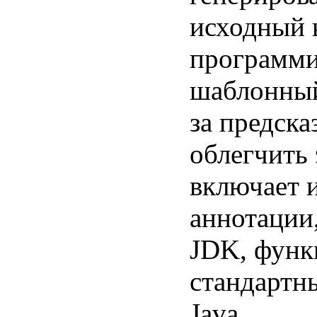
исходный 
программи
шаблонный
за предск
облегчить 
включает 
аннотации
JDK, функ
стандартн
Java.