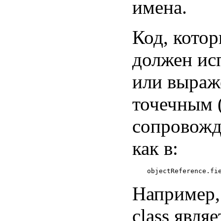
имена.
Код, котор
должен исп
или выраж
точечным (
сопровожд
как в:
Например,
class явля