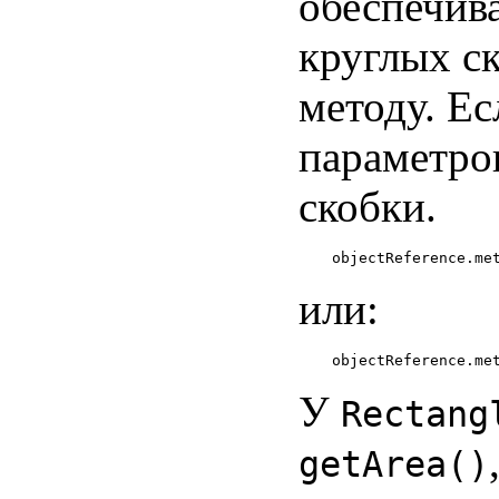
обеспечива
круглых с
методу. Ес
параметро
скобки.
или:
У
Rectang
getArea()