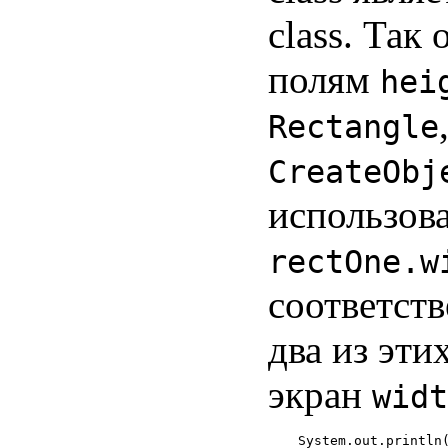
class. Так
полям
hei
Rectangle
CreateObj
использов
rectOne.w
соответст
два из эти
экран
widt
System.out.println(