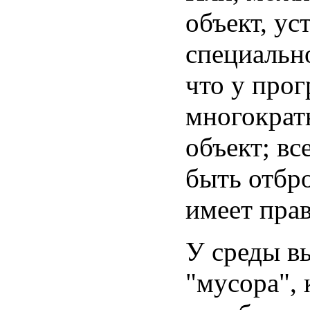
объект, ус
специальн
что у про
многократ
объект; вс
быть отбр
имеет прав
У среды в
"мусора",