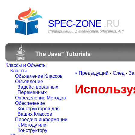
SPEC-ZONE
.RU
спецификации, руководства, описания, API
Классы и Объекты
Классы
« Предыдущий
•
След
•
За
Объявление Классов
Объявление
Использу
Задействованных
Переменных
Определение Методов
Обеспечение
Конструкторов для
Ваших Классов
Передача информации
к Методу или
Конструктору