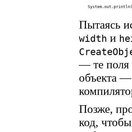
                   
System.out.println(
Пытаясь и
и
width
he
CreateObj
— те поля
объекта —
компилято
Позже, пр
код, чтобы