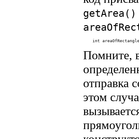
getArea()
areaOfRec
Помните, 
определенн
отправка с
этом случа
вызываетс
прямоугол
конструкт