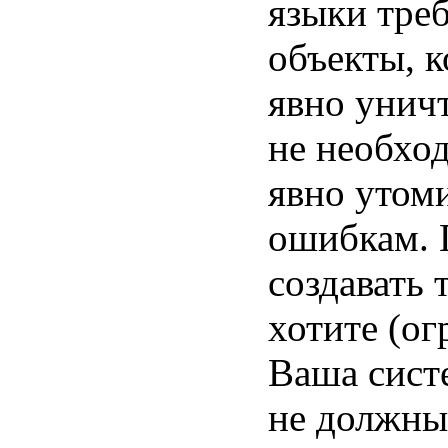
языки тре
объекты, к
явно уничт
не необхо
явно утом
ошибкам. 
создавать 
хотите (ог
Ваша сист
не должны