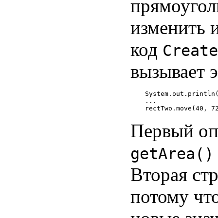
прямоугол
изменить 
код
Create
вызывает э
System.out.println(
...

Первый оп
getArea()
Вторая ст
потому чт