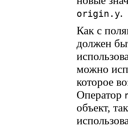
новые зна
.
origin.y
Как с пол
должен бы
использов
можно исп
которое во
Оператор
объект, т
использова