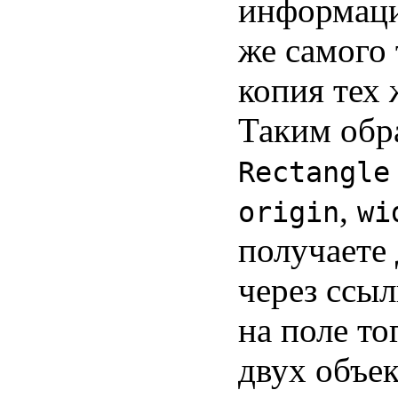
информац
же самого 
копия тех 
Таким обр
Rectangle
,
origin
wi
получаете
через ссыл
на поле то
двух объе