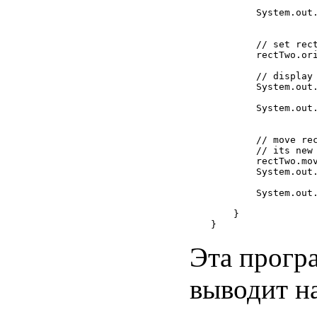
                   
        System.out.
                   
        // set rect
        rectTwo.ori
        // display 
        System.out.
                   
        System.out.
                   
        // move rec
        // its new 
        rectTwo.mov
        System.out.
                   
        System.out.
                   
    }

Эта програ
выводит н