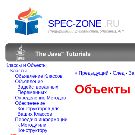
SPEC-ZONE
.RU
спецификации, руководства, описания, API
Классы и Объекты
Классы
« Предыдущий
•
След
•
За
Объявление Классов
Объявление
Объекты
Задействованных
Переменных
Определение Методов
Обеспечение
Конструкторов для
Ваших Классов
Передача информации
к Методу или
Конструктору