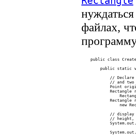
Rectangle
нуждаться 
файлах, ч
программу
public class Create
    public static v
        // Declare 
        // and two 
        Point origi
        Rectangle r
            Rectang
        Rectangle r
            new Rec
        // display 
        // height, 
        System.out.
                   
        System.out.