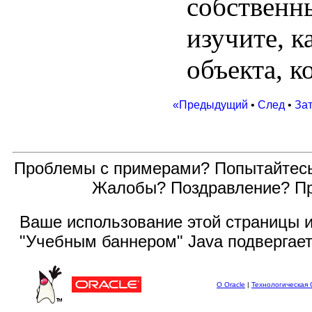
собственн
изучите, к
объекта, к
«Предыдущий
•
След
•
За
Проблемы с примерами? Попытайтес
Жалобы? Поздравление? П
Ваше использование этой
страницы и
"Учебным баннером" Java подвергае
О Oracle
|
Технологическая 