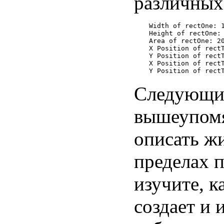
различных
Width of rectOne: 1
Height of rectOne: 
Area of rectOne: 20
X Position of rectT
Y Position of rectT
X Position of rectT
Следующие
вышеупомя
описать ж
пределах 
изучите, к
создает и 