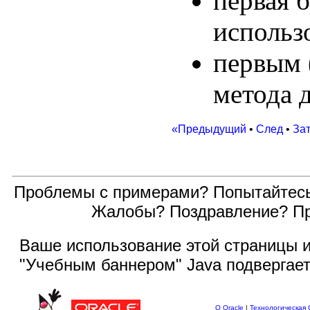
первая 
использ
первым 
метода 
«Предыдущий
•
След
•
За
Проблемы с примерами? Попытайтес
Жалобы? Поздравление? П
Ваше использование этой
страницы и
"Учебным баннером" Java подвергае
О Oracle
|
Технологическая 