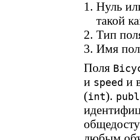
Нуль ил
такой к
Тип пол
Имя пол
Поля
Bicy
и
и 
speed
(
).
int
publ
идентифиц
общедосту
любым объ