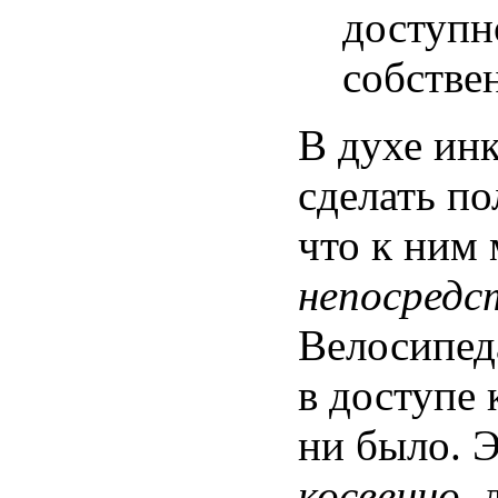
доступно
собствен
В духе ин
сделать по
что к ним
непосредс
Велосипед
в доступе 
ни было. 
косвенно
,