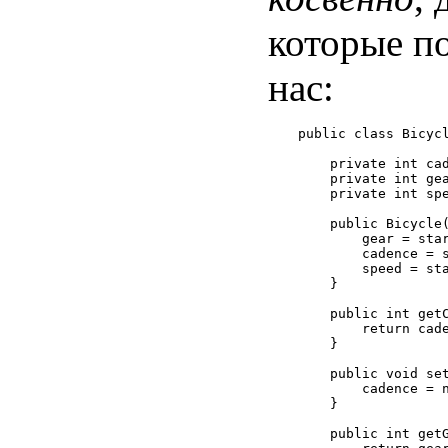
которые п
нас:
public class Bicycl
    private int cad
    private int gea
    private int spe
    public Bicycle(
        gear = star
        cadence = s
        speed = sta
    }

    public int getC
        return cade
    }

    public void set
        cadence = n
    }

    public int getG