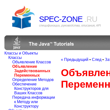
SPEC-ZONE
.RU
спецификации, руководства, описания, API
Классы и Объекты
Классы
« Предыдущий
•
След
•
За
Объявление Классов
Объявление
Объявлен
Задействованных
Переменных
Определение Методов
Перемен
Обеспечение
Конструкторов для
Ваших Классов
Передача информации
к Методу или
Конструктору