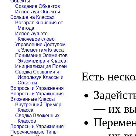
Объекты
Создание Объектов
Используя Объекты
Больше на Классах
Возврат Значения от
Метода
Используя это
Ключевое слово
Управление Доступом
к Элементам Класса
Понимание Элементов
Экземпляра и Класса
Инициализация Полей
Сводка Создания и
Есть неск
Используя Классы и
Объекты
Вопросы и Упражнения
Задейст
Вопросы и Упражнения
Вложенные Классы
— их в
Внутренний Пример
Класса
Сводка Вложенных
Перемен
Классов
Вопросы и Упражнения
— их в
Перечислимые Типы