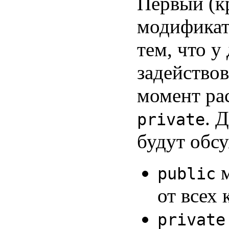
Первый (к
модификат
тем, что у
задейство
момент ра
. 
private
будут обс
м
public
от всех 
private